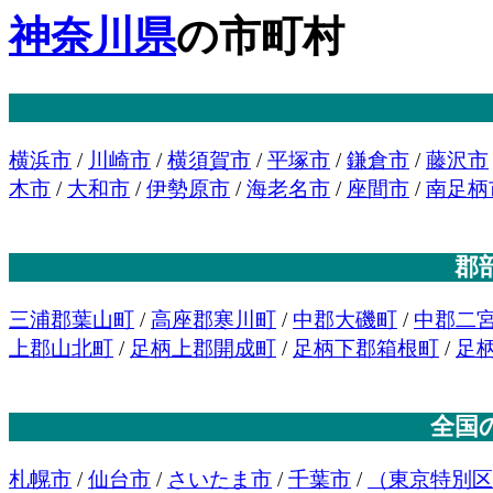
神奈川県
の市町村
横浜市
/
川崎市
/
横須賀市
/
平塚市
/
鎌倉市
/
藤沢市
木市
/
大和市
/
伊勢原市
/
海老名市
/
座間市
/
南足柄
郡
三浦郡葉山町
/
高座郡寒川町
/
中郡大磯町
/
中郡二
上郡山北町
/
足柄上郡開成町
/
足柄下郡箱根町
/
足
全国
札幌市
/
仙台市
/
さいたま市
/
千葉市
/
（東京特別区