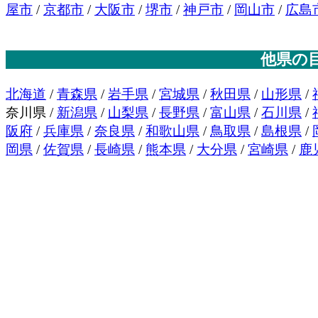
屋市
/
京都市
/
大阪市
/
堺市
/
神戸市
/
岡山市
/
広島
他県の
北海道
/
青森県
/
岩手県
/
宮城県
/
秋田県
/
山形県
/
奈川県 /
新潟県
/
山梨県
/
長野県
/
富山県
/
石川県
/
阪府
/
兵庫県
/
奈良県
/
和歌山県
/
鳥取県
/
島根県
/
岡県
/
佐賀県
/
長崎県
/
熊本県
/
大分県
/
宮崎県
/
鹿