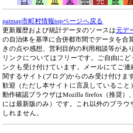
口
政
造
業
売
売
療
patmap市町村情報topページへ戻る
更新履歴および統計データのソースは
元デ
の自治体を基準に合併都市間でデータを合
きの点や感想、営利目的の利用相談等がありました
リンクについてはフリーです。ご自由にど
ンクも受け付けています。メールにてご連
関するサイト(ブログ)からのみ受け付け
歓迎（ただし本サイトに言及していること
動作確認ブラウザはMozilla firefox（推奨）、Ap
には最新版のみ）です。これ以外のブラウ
しれません。