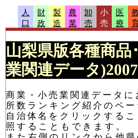
人
財
製
農
卸
小
医
口
政
造
業
売
売
療
山梨県版各種商品
業関連データ)200
商業・小売業関連データに
所数ランキング紹介のペー
自治体名をクリックするこ
照することもできます。
また右側のリンクから他県