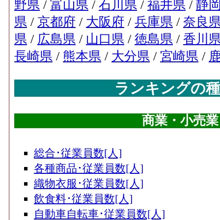
野県
/
富山県
/
石川県
/
福井県
/
静
県
/
京都府
/
大阪府
/
兵庫県
/
奈良
県
/
広島県
/
山口県
/
徳島県
/
香川
長崎県
/
熊本県
/
大分県
/
宮崎県
/
ランキングの種
商業・小売業
総合･従業員数[人]
各種商品･従業員数[人]
織物衣服･従業員数[人]
飲食料･従業員数[人]
自動車自転車･従業員数[人]