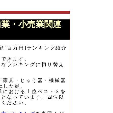
商業・小売業関連
額[百万円]ランキング紹介
もできます。
々なランキングに切り替え
、「家具・じゅう器・機械器
上した額。
梨県における上位ベスト３を
市
となっています。四位以
照ください。