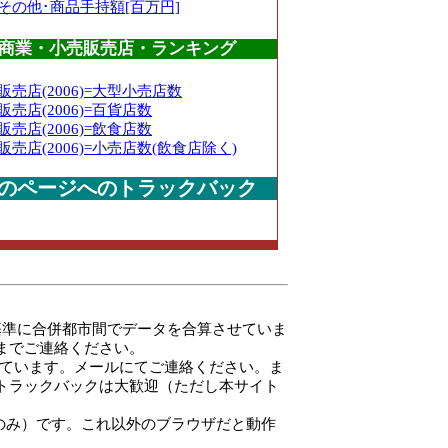
その他･商品手持額[百万円]
商業・小売販売店・ランキング
販売店(2006)=大型小売店数
販売店(2006)=百貨店数
販売店(2006)=飲食店数
販売店(2006)=小売店数(飲食店除く)
のページへのトラックバック
を基準に合併都市間でデータを合算させていま
pまでご連絡ください。
ています。メールにてご連絡ください。ま
トラックバックは大歓迎（ただし本サイト
本的には最新版のみ）です。これ以外のブラウザだと動作