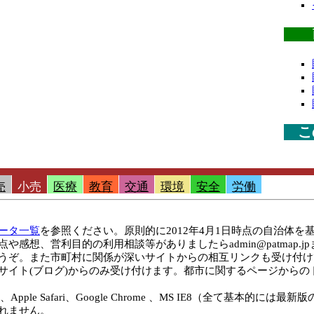
こ
売
小売
医療
教育
交通
環境
安全
労働
ータ一覧
を参照ください。原則的に2012年4月1日時点の自治体
感想、営利目的の利用相談等がありましたらadmin@patmap.j
うぞ。また市町村に関係が深いサイトからの相互リンクも受け付け
サイト(ブログ)からのみ受け付けます。都市に関するページからの
奨）、Apple Safari、Google Chrome 、MS IE8（全て基
れません。