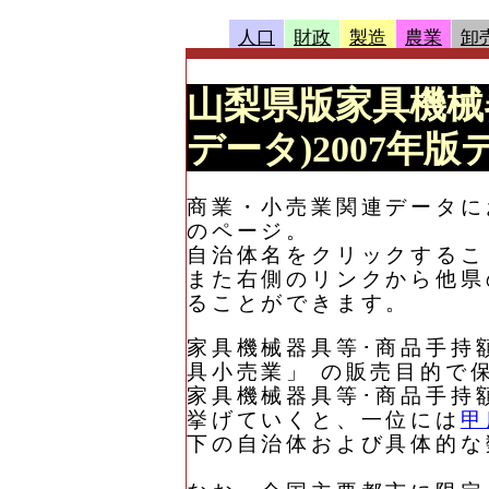
人口
財政
製造
農業
卸
山梨県版家具機械
データ)2007年版
商業・小売業関連データに
のページ。
自治体名をクリックするこ
また右側のリンクから他県
ることができます。
家具機械器具等･商品手持
具小売業」 の販売目的で
家具機械器具等･商品手持
挙げていくと、一位には
甲
下の自治体および具体的な