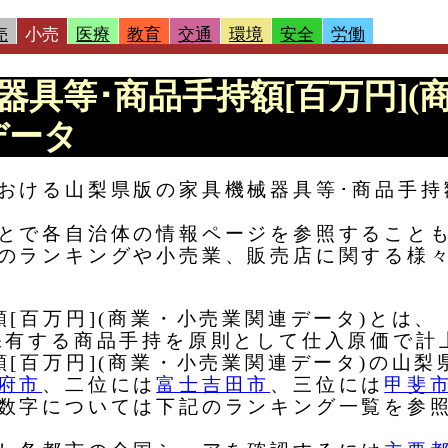
売
小売
医療
教育
交通
環境
安全
労働
器具等･商品手持額[百万円](
データ
おける山梨県版の家具機械器具等･商品手持
とで各自治体の情報ページを参照すること
のランキングや小売業、販売店に関する様
額[百万円](商業・小売業関連データ)とは
保有する商品手持を原則として仕入原価で計
額[百万円](商業・小売業関連データ)の山
府市
、二位には
富士吉田市
、三位には
甲斐
数字については下記のランキング一覧を参