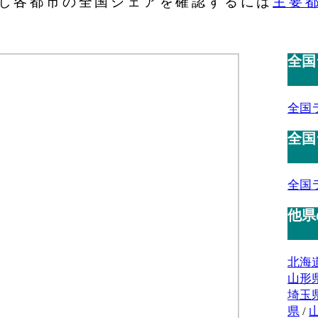
し各都市の全国シェアを確認するには
主要
全国
全国
全国
全国
他県
北海
山形
埼玉
県
/