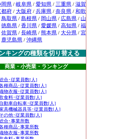
静岡県
/
岐阜県
/
愛知県
/
三重県
/
滋賀
京都府
/
大阪府
/
兵庫県
/
奈良県
/
和歌
/
鳥取県
/
島根県
/
岡山県
/
広島県
/
山
/
徳島県
/
香川県
/
愛媛県
/
高知県
/
福
/
佐賀県
/
長崎県
/
熊本県
/
大分県
/
宮
/
鹿児島県
/
沖縄県
ンキングの種類を切り替える
商業・小売業・ランキング
総合･従業員数[人]
各種商品･従業員数[人]
織物衣服･従業員数[人]
飲食料･従業員数[人]
自動車自転車･従業員数[人]
家具機械器具等･従業員数[人]
その他･従業員数[人]
総合･事業所数
各種商品･事業所数
織物衣服･事業所数
飲食料･事業所数