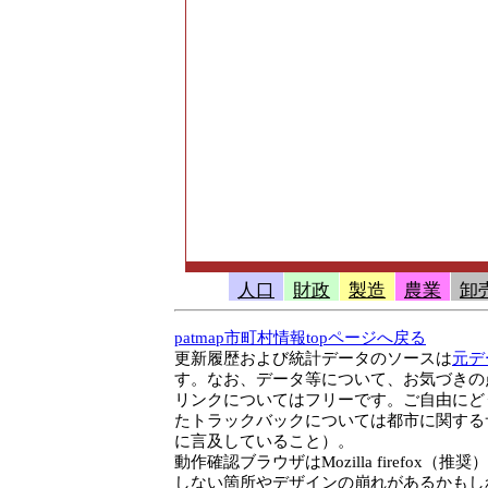
人口
財政
製造
農業
卸
patmap市町村情報topページへ戻る
更新履歴および統計データのソースは
元デ
す。なお、データ等について、お気づきの点や
リンクについてはフリーです。ご自由にど
たトラックバックについては都市に関する
に言及していること）。
動作確認ブラウザはMozilla firefox（推
しない箇所やデザインの崩れがあるかもし