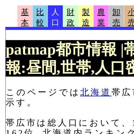
基
比
人
財
製
農
卸
本
較
口
政
造
業
売
patmap都市情報
報:昼間,世帯,人口密
このページでは
北海道
帯広
示す。
帯広市は総人口において、16
162位, 北海道内ランキン