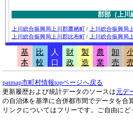
基
比
人
財
製
農
卸
本
較
口
政
造
業
売
patmap市町村情報topページへ戻る
更新履歴および統計データのソースは
元デ
の自治体を基準に合併都市間でデータを合
リンクについてはフリーです。ご自由にど