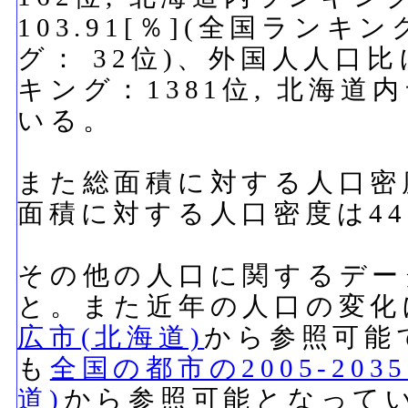
103.91[％](全国ランキ
グ： 32位)、外国人人口比
キング：1381位, 北海道
いる。
また総面積に対する人口密度
面積に対する人口密度は442
その他の人口に関するデー
と。また近年の人口の変化
広市(北海道)
から参照可能
も
全国の都市の2005-20
道)
から参照可能となって