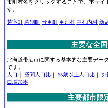
市町村名をクリックすることで、本サイ
す。
芽室町
幕別町
音更町
更別村
中札内村
新
主要な全国
北海道帯広市に関する基本的な主要デー
です。
人口
｜
昼間人口比
｜
65歳以上人口比
｜
外
口増加率
主要都市限