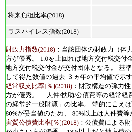
将来負担比率(2018)
ラスパイレス指数(2018)
財政力指数(2018)
：当該団体の財政力（体力
方が優秀。 1.0を上回れば地方交付税交付
地方交付税交付金が交付団体となる。 基
して得た数値の過去 ３ヵ年の平均値で示
経常収支比率[％](2018)
：財政構造の弾力性
方が優秀。 「人件/扶助/公債費等の経常
の経常的一般財源」の比率。 端的に言えば
80%が妥当値のため、 80%以上は人件
実質公債費比率[％](2018)
：公債費による財
が小さい方が優秀。 18%以上だと地方債