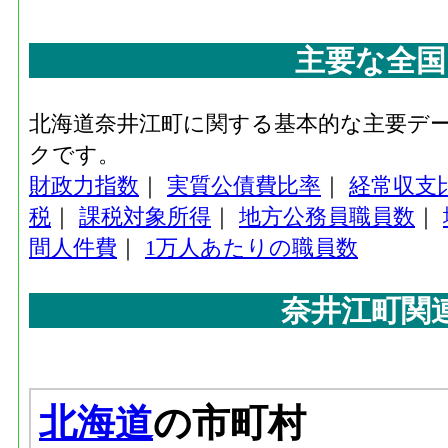
主要な全国
北海道奈井江町に関する基本的な主要デ
クです。
財政力指数
｜
実質公債費比率
｜
経常収支
税
｜
課税対象所得
｜
地方公務員職員数
｜
間人件費
｜
1万人あたりの職員数
奈井江町関