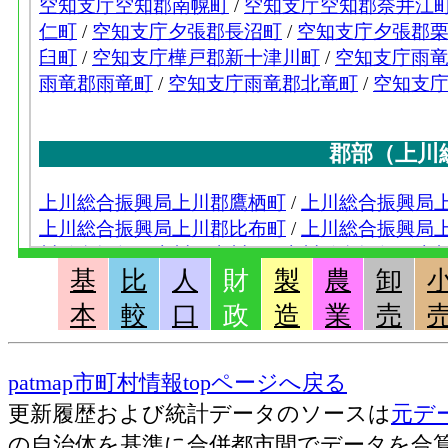
基
比
人
財
製
農
卸
本
較
口
政
造
業
売
patmap市町村情報topページへ戻る
更新履歴および統計データのソースは
元デ
の自治体を基準に合併都市間でデータを合