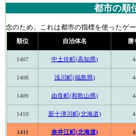
都市の順
念のため。これは都市の指標を使ったゲーム
順位
自治体名
勝
1407
中土佐町(高知県)
4
1408
浅川町(福島県)
4
1409
由良町(和歌山県)
4
1410
新十津川町(北海道)
4
1411
奈井江町(北海道)
4