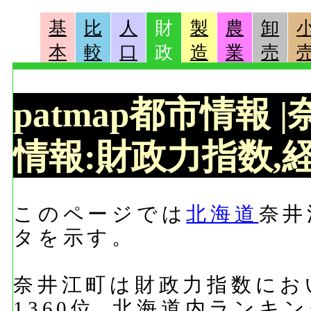
基
比
人
財
製
農
卸
本
較
口
政
造
業
売
patmap都市情報
情報:財政力指数,経
このページでは
北海道
奈井
タを示す。
奈井江町は財政力指数におい
1360位, 北海道内ランキ