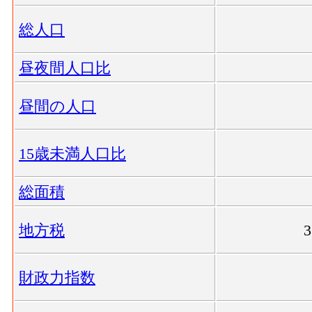
総人口
昼夜間人口比
昼間の人口
15歳未満人口比
総面積
地方税
財政力指数