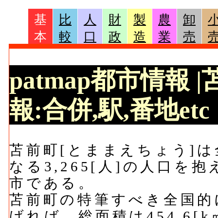
基
比
人
財
製
農
卸
本
較
口
政
造
業
売
patmap都市情報
報:合併,駅,番地etc
苫前町[とままえちょう]は全
なる3,265[人]の人口を抱
市である。
苫前町の特筆すべき全国的
げれば、総面積は454.6[