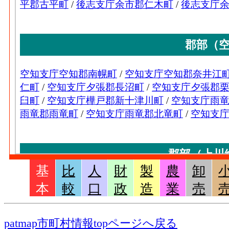
基
比
人
財
製
農
卸
本
較
口
政
造
業
売
patmap市町村情報topページへ戻る