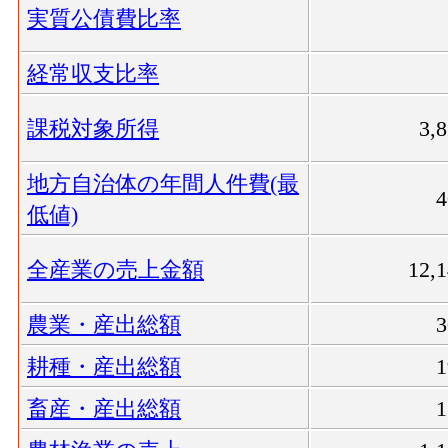
実質公債費比率
経常収支比率
課税対象所得
3,
地方自治体の年間人件費(最
低値)
全産業の売上金額
12,
農業・産出総額
耕種・産出総額
畜産・産出総額