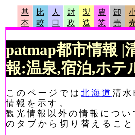
基
比
人
財
製
農
卸
本
較
口
政
造
業
売
patmap都市情報
報:温泉,宿泊,ホテル
このページでは
北海道
清水
情報を示す。
観光情報以外の情報につい
のタブから切り替えること