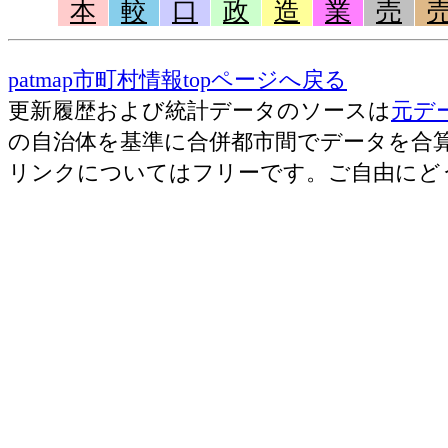
本
較
口
政
造
業
売
patmap市町村情報topページへ戻る
更新履歴および統計データのソースは
元デ
の自治体を基準に合併都市間でデータを合
リンクについてはフリーです。ご自由にど