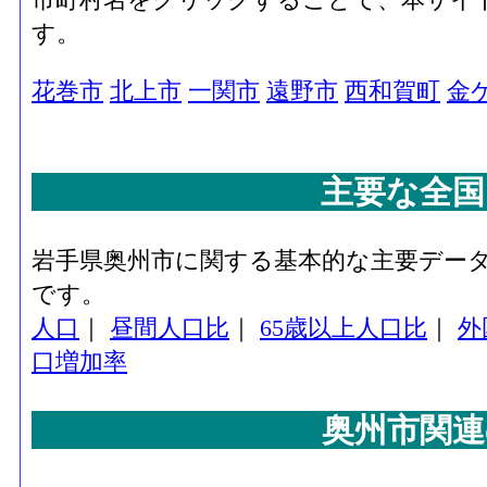
す。
花巻市
北上市
一関市
遠野市
西和賀町
金
主要な全国
岩手県奥州市に関する基本的な主要デー
です。
人口
｜
昼間人口比
｜
65歳以上人口比
｜
外
口増加率
奥州市関連