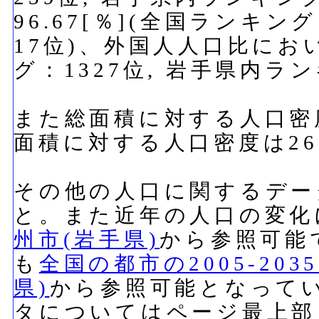
96.67[％](全国ランキン
17位)、外国人人口比におい
グ：1327位, 岩手県内ラ
また総面積に対する人口密度
面積に対する人口密度は266
その他の人口に関するデー
と。また近年の人口の変化
州市(岩手県)
から参照可能
も
全国の都市の2005-20
県)
から参照可能となって
タについてはページ最上部