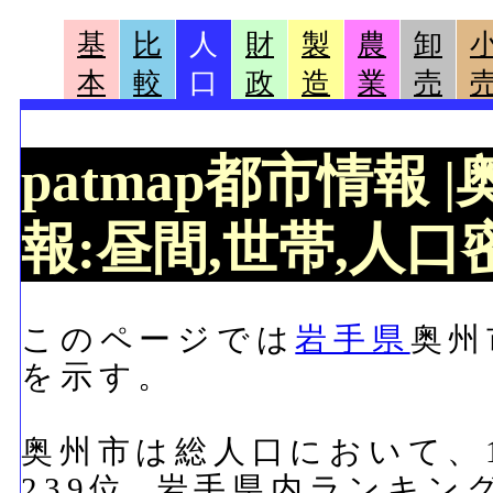
基
比
人
財
製
農
卸
本
較
口
政
造
業
売
patmap都市情報
報:昼間,世帯,人口密
このページでは
岩手県
奥州
を示す。
奥州市は総人口において、11
239位, 岩手県内ランキン