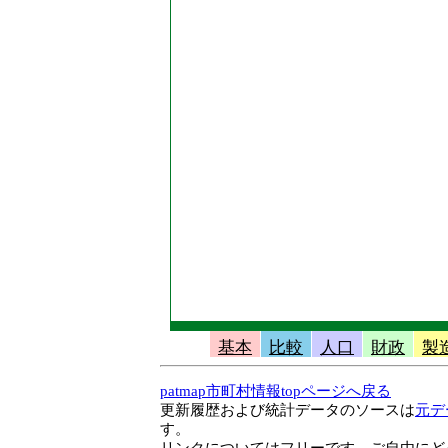
基本
比較
人口
財政
製
patmap市町村情報topページへ戻る
更新履歴および統計データのソースは
元デ
す。
リンクについてはフリーです。ご自由にど