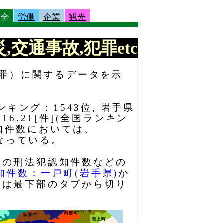
安全
労働
企業
観光
,交通事故,犯罪etc
犯罪）に関するデータを示
キング：1543位, 岩手県
.21[件](全国ランキン
認知件数においては、
となっている。
年の刑法犯認知件数などの
知件数：一戸町(岩手県)
か
たは最下部のタブから切り