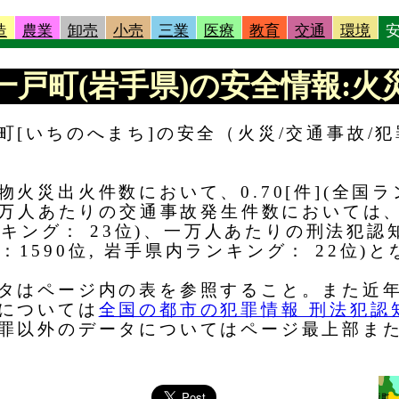
造
農業
卸売
小売
三業
医療
教育
交通
環境
 |一戸町(岩手県)の安全情報:火災
町[いちのへまち]の安全（火災/交通事故/
火災出火件数において、0.70[件](全国ラン
一万人あたりの交通事故発生件数においては、16
ランキング： 23位)、一万人あたりの刑法犯
ング：1590位, 岩手県内ランキング： 22位)
タはページ内の表を参照すること。また近
については
全国の都市の犯罪情報 刑法犯認
罪以外のデータについてはページ最上部ま