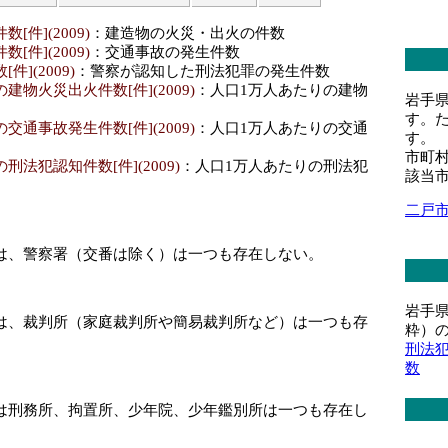
[件](2009)
：建造物の火災・出火の件数
[件](2009)
：交通事故の発生件数
](2009)
：警察が認知した刑法犯罪の発生件数
建物火災出火件数[件](2009)
：人口1万人あたりの建物
岩手
す。
交通事故発生件数[件](2009)
：人口1万人あたりの交通
す。
市町
法犯認知件数[件](2009)
：人口1万人あたりの刑法犯
該当
二戸
は、警察署（交番は除く）は一つも存在しない。
岩手
は、裁判所（家庭裁判所や簡易裁判所など）は一つも存
粋）
刑法
数
は刑務所、拘置所、少年院、少年鑑別所は一つも存在し