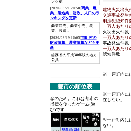
ジを最...
[2020/08/21 20:50]
商業、農
建物火災出火件数
業、製造業、財政、人口のラ
交通事故発生件数
ンキングを更新
刑法犯認知件数[件
商業卸売、商業小売、農
一万人あたりの
業、製造...
火災出火件数
一万人あたりの
[2020/08/19 16:05]
市町村の
財政情報、農業情報なども更
事故発生件数
新
一万人あたりの刑
認知件数
総務省の平成30年版の地方
公共...
※一戸町内に
都市の順位表
※一戸町内に
念のため。これは都市の
在しない。
指標を使ったゲーム(遊
び)です
平均
勝ち
※一戸町内に
順位
自治体名
勝ち
点
点
ない。
早島町(岡山