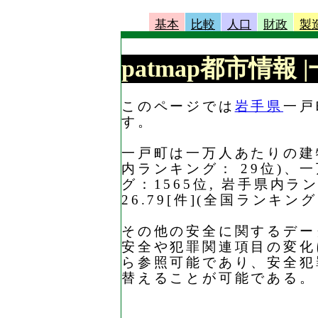
基本
比較
人口
財政
製
patmap都市情報
このページでは
岩手県
一戸
す。
一戸町は一万人あたりの建物
内ランキング： 29位)、
グ：1565位, 岩手県内
26.79[件](全国ランキ
その他の安全に関するデー
安全や犯罪関連項目の変化
ら参照可能であり、安全犯
替えることが可能である。