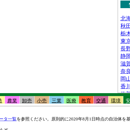
造
農業
卸売
小売
三業
医療
教育
交通
環境
ータ一覧
を参照ください。原則的に2020年8月1日時点の自治体
うぞ。