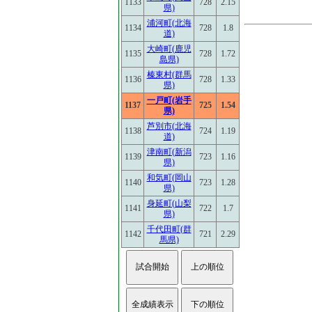
1133
728
2.15
県)
浦河町(北海
1134
728
1.8
道)
大崎町(鹿児
1135
728
1.72
島県)
榛東村(群馬
1136
728
1.33
県)
一戸町(岩手
1137
725
1.54
県)
芦別市(北海
1138
724
1.19
道)
津南町(新潟
1139
723
1.16
県)
和気町(岡山
1140
723
1.28
県)
身延町(山梨
1141
722
1.7
県)
千代田町(群
1142
721
2.29
馬県)