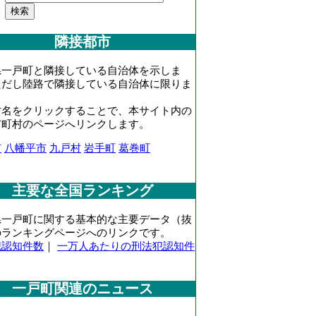
隣接都市
県一戸町と隣接している自治体を示しま
ただし陸路で隣接している自治体に限りま
村名をクリックすることで、本サイト内の
市町村のページへリンクします。
市
八幡平市
九戸村
岩手町
葛巻町
主要な全国ランキング
県一戸町に関する基本的な主要データ（抜
のランキングページへのリンクです。
犯認知件数
｜
一万人あたりの刑法犯認知件
一戸町関連のニュース