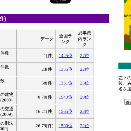
9)
岩手県
全国ラ
データ
内ラン
ンク
ク
火件数
1[件]
1425位
27位
生件数
23[件]
1355位
22位
左下
件数
38[件]
1331位
23位
後、
名を
りの建物
0.70[件]
1543位
29位
009)
りの交通
16.21[件]
1565位
23位
009)
りの刑法
26.79[件]
1590位
22位
09)