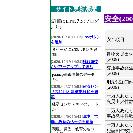
サイト更新履歴
安全(200
(詳細はLINK先のブログ
より)
[2020/10/31 11:12]
SNSボタン
安全項目
を追加
各ページにSNSボタンを追
建物火災出
加し...
(2009)
[2020/10/19 14:23]
対戦遊技
がパワーアップして復活
交通事故発
(2009)
patmap都市情報のデータ
を...
刑法犯認知
[2020/09/27 15:08]
経済セン
(2009)
サス2014と建築業2019を追
一万人あた
加
火災出火件数(2
経済センサス2014のデータ
か...
一万人あた
事故発生件数(2
[2020/09/03 15:43]
環境、労
働、教育のページを刷新
一万人あた
環境、労働、教育の各ペー
犯認知件数(20