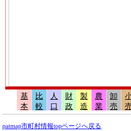
基
比
人
財
製
農
卸
本
較
口
政
造
業
売
patmap市町村情報topページへ戻る