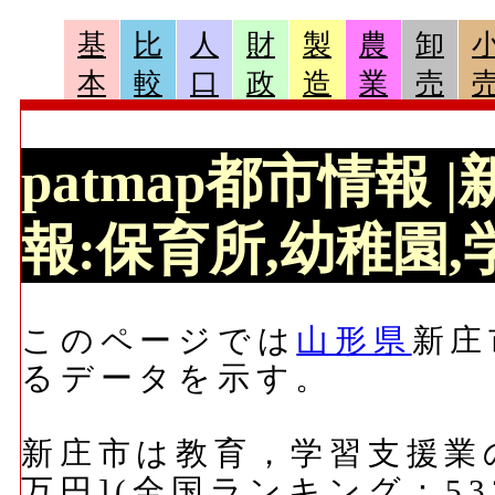
基
比
人
財
製
農
卸
本
較
口
政
造
業
売
patmap都市情報
報:保育所,幼稚園,学
このページでは
山形県
新庄
るデータを示す。
新庄市は教育，学習支援業の
万円](全国ランキング：53