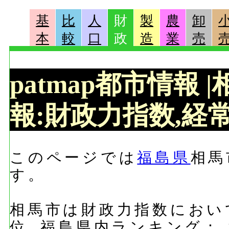
基
比
人
財
製
農
卸
本
較
口
政
造
業
売
patmap都市情報
報:財政力指数,経常
このページでは
福島県
相馬
す。
相馬市は財政力指数において
位, 福島県内ランキング：