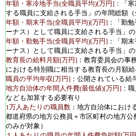
年額・寒冷地手当(全職員平均)[万円]
：「寒
する職員に支給される手当」の年間総額（
年額・期末手当(全職員平均)[万円]
：「勤勉
ーナス）として職員に支給される手当」の
年額・勤勉手当(全職員平均)[万円]
：「期末
ーナス）として職員に支給される手当」の
教育長の給料月額[万円]
：教育委員会の事
における特別職に相当する教育長の月額給
職員の平均年収[万円]
：公開されている給
地方自治体の年間人件費(最低値)[万円]
：職
なども加算する必要有り
1万人あたりの職員数
：地方自治体におけ
都道府県の地方公務員＋市区町村の地方公
のみが対象）
１人あたりの職員の年間人件費負担額[万円