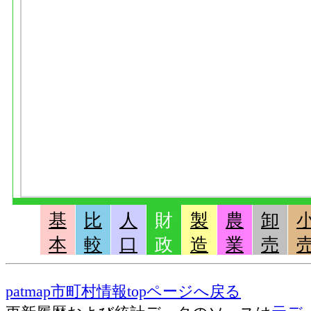
基
比
人
財
製
農
卸
本
較
口
政
造
業
売
patmap市町村情報topページへ戻る