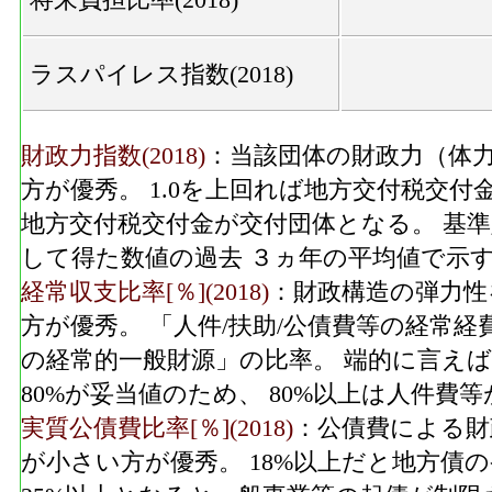
ラスパイレス指数(2018)
財政力指数(2018)
：当該団体の財政力（体力
方が優秀。 1.0を上回れば地方交付税交付
地方交付税交付金が交付団体となる。 基
して得た数値の過去 ３ヵ年の平均値で示
経常収支比率[％](2018)
：財政構造の弾力性
方が優秀。 「人件/扶助/公債費等の経常
の経常的一般財源」の比率。 端的に言えば
80%が妥当値のため、 80%以上は人件
実質公債費比率[％](2018)
：公債費による財
が小さい方が優秀。 18%以上だと地方債