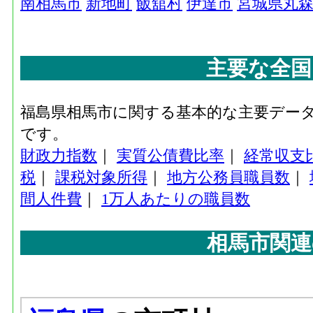
南相馬市
新地町
飯舘村
伊達市
宮城県丸
主要な全国
福島県相馬市に関する基本的な主要デー
です。
財政力指数
｜
実質公債費比率
｜
経常収支
税
｜
課税対象所得
｜
地方公務員職員数
｜
間人件費
｜
1万人あたりの職員数
相馬市関連