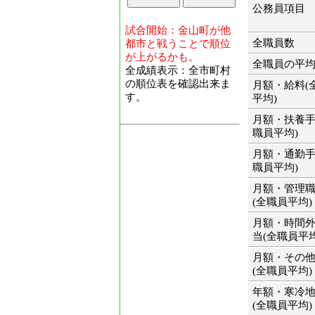
公務員項目
試合開始：金山町が他
全職員数
都市と戦うことで順位
が上がるかも。
全職員の平
全成績表示：全市町村
の順位表を確認出来ま
月額・給料(
す。
平均)
月額・扶養手
職員平均)
月額・通勤手
職員平均)
月額・管理
(全職員平均)
月額・時間
当(全職員平均
月額・その
(全職員平均)
年額・寒冷
(全職員平均)