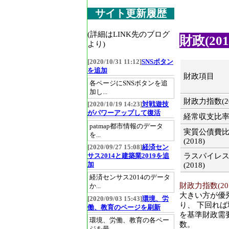
サイト更新履歴
(詳細はLINK先のブログ
財政(201
より)
[2020/10/31 11:12]
SNSボタン
を追加
財政項目
各ページにSNSボタンを追
加し...
財政力指数(20
[2020/10/19 14:23]
対戦遊技
がパワーアップして復活
経常収支比率(2
patmap都市情報のデータ
実質公債費
を...
(2018)
[2020/09/27 15:08]
経済セン
ラスパイレ
サス2014と建築業2019を追
加
(2018)
経済センサス2014のデータ
財政力指数(201
か...
大きい方が優
[2020/09/03 15:43]
環境、労
り、 下回れ
働、教育のページを刷新
を基準財政需
環境、労働、教育の各ペー
数。