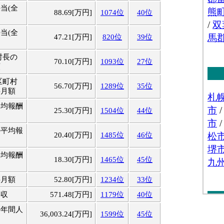
当(全
88.69[万円]
1074位
40位
当(全
47.21[万円]
820位
39位
村長の
70.10[万円]
1093位
27位
額
区町村
56.70[万円]
1289位
35位
料月額
平均報酬
25.30[万円]
1504位
44位
の平均報
20.40[万円]
1485位
46位
平均報酬
18.30[万円]
1465位
45位
料月額
52.80[万円]
1234位
33位
年収
571.48[万円]
1179位
40位
の年間人
36,003.24[万円]
1599位
45位