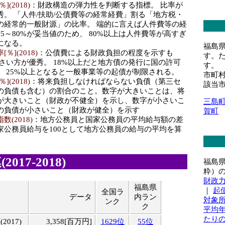
(2018)
：財政構造の弾力性を判断する指標。 比率が
秀。 「人件/扶助/公債費等の経常経費」割る「地方税・
の経常的一般財源」の比率。 端的に言えば人件費等の経
5～80%が妥当値のため、 80%以上は人件費等が高すぎ
になる。
福島
](2018)
：公債費による財政負担の程度を示すも
す。
さい方が優秀。 18%以上だと地方債の発行に国の許可
す。
、 25%以上となると一般事業等の起債が制限される。
市町
(2018)
：将来負担しなければならない負債（第三セ
該当
の負債も含む）の割合のこと。数字が大きいことは、将
が大きいこと（財政が不健全）を示し、数字が小さいこ
三島
の負債が小さいこと（財政が健全）を示す
賀町
(2018)
：地方公務員と国家公務員の平均給与額の差
家公務員給与を100として地方公務員の給与の平均を算
017-2018)
福島
粋）
財政
福島県
｜
起
全国ラ
目
データ
内ラン
対象
ンク
ク
平均
たり
017)
3,358[百万円]
1629位
55位