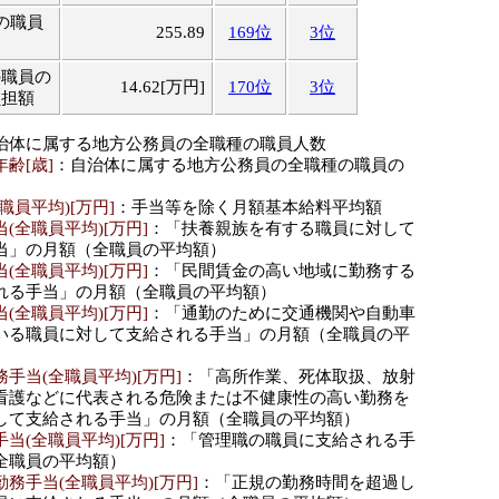
の職員
255.89
169位
3位
の職員の
14.62[万円]
170位
3位
負担額
治体に属する地方公務員の全職種の職員人数
齢[歳]
：自治体に属する地方公務員の全職種の職員の
職員平均)[万円]
：手当等を除く月額基本給料平均額
(全職員平均)[万円]
：「扶養親族を有する職員に対して
当」の月額（全職員の平均額）
(全職員平均)[万円]
：「民間賃金の高い地域に勤務する
れる手当」の月額（全職員の平均額）
(全職員平均)[万円]
：「通勤のために交通機関や自動車
いる職員に対して支給される手当」の月額（全職員の平
手当(全職員平均)[万円]
：「高所作業、死体取扱、放射
看護などに代表される危険または不健康性の高い勤務を
して支給される手当」の月額（全職員の平均額）
当(全職員平均)[万円]
：「管理職の職員に支給される手
全職員の平均額）
務手当(全職員平均)[万円]
：「正規の勤務時間を超過し