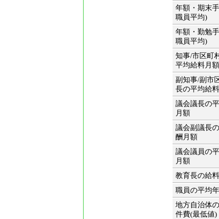
年額・期末手
職員平均)
年額・勤勉手
職員平均)
知事/市区町
平均給料月
副知事/副市
長の平均給
議会議長の
月額
議会副議長
酬月額
議会議員の
月額
教育長の給
職員の平均
地方自治体
件費(最低値)