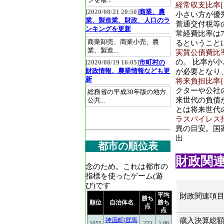
ジを最...
経常収支比率[％]
[2020/08/21 20:50]
商業、農
小さい方が優
業、製造業、財政、人口のラ
普通交付税等
ンキングを更新
常経費比率は7
商業卸売、商業小売、農
るということ
業、製造...
実質公債費比率[％
の。 比率が小
[2020/08/19 16:05]
市町村の
財政情報、農業情報なども更
が必要となり
新
将来負担比率[％]
クターや公社
総務省の平成30年版の地方
来世代の負債
公共...
とは将来世代
ラスパイレス指数
異の目安。国
出
都市の順位表
財政関連(2
念のため。これは都市の
指標を使ったゲーム(遊
び)です
平均
財政関連項
勝ち
順位
自治体名
勝ち
点
点
歳入決算総額(2
神流町(群馬
1655
223
1.86