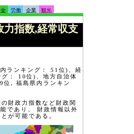
安全
労働
企業
観光
財政力指数,経常収支
県内ランキング： 51位)、経
ング： 10位)、地方自治体
99位, 福島県内ランキン
年の財政力指数など財政関
能であり、 財政情報以外
ことが可能である。