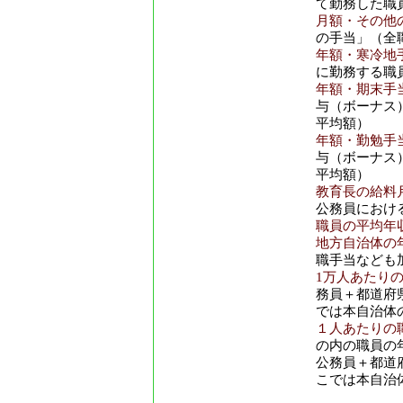
て勤務した職
月額・その他の
の手当」（全
年額・寒冷地手
に勤務する職
年額・期末手当
与（ボーナス
平均額）
年額・勤勉手当
与（ボーナス
平均額）
教育長の給料月
公務員におけ
職員の平均年収
地方自治体の年
職手当なども
1万人あたり
務員＋都道府
では本自治体
１人あたりの
の内の職員の
公務員＋都道
こでは本自治