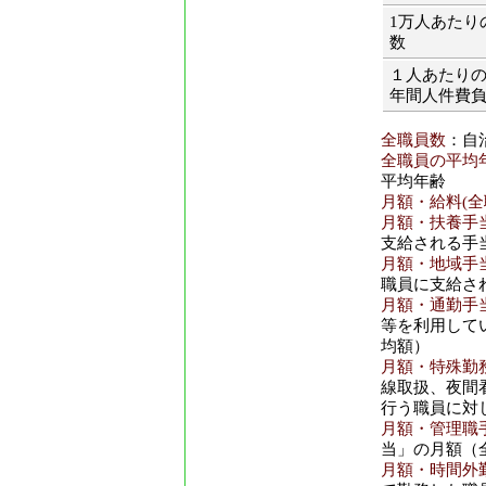
1万人あたり
数
１人あたり
年間人件費
全職員数
：自
全職員の平均年
平均年齢
月額・給料(全
月額・扶養手当
支給される手
月額・地域手当
職員に支給さ
月額・通勤手当
等を利用して
均額）
月額・特殊勤務
線取扱、夜間
行う職員に対
月額・管理職手
当」の月額（
月額・時間外勤