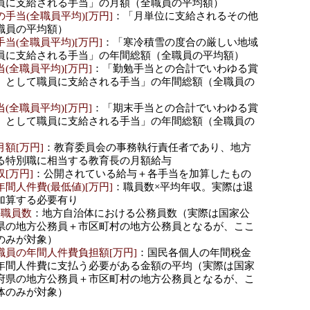
員に支給される手当」の月額（全職員の平均額）
手当(全職員平均)[万円]
：「月単位に支給されるその他
職員の平均額）
当(全職員平均)[万円]
：「寒冷積雪の度合の厳しい地域
員に支給される手当」の年間総額（全職員の平均額）
(全職員平均)[万円]
：「勤勉手当との合計でいわゆる賞
）として職員に支給される手当」の年間総額（全職員の
(全職員平均)[万円]
：「期末手当との合計でいわゆる賞
）として職員に支給される手当」の年間総額（全職員の
額[万円]
：教育委員会の事務執行責任者であり、地方
る特別職に相当する教育長の月額給与
[万円]
：公開されている給与＋各手当を加算したもの
間人件費(最低値)[万円]
：職員数×平均年収。実際は退
加算する必要有り
の職員数
：地方自治体における公務員数（実際は国家公
県の地方公務員＋市区町村の地方公務員となるが、ここ
のみが対象）
職員の年間人件費負担額[万円]
：国民各個人の年間税金
年間人件費に支払う必要がある金額の平均（実際は国家
府県の地方公務員＋市区町村の地方公務員となるが、こ
体のみが対象）