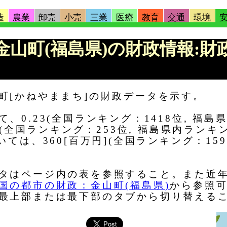
造
農業
卸売
小売
三業
医療
教育
交通
環境
 |金山町(福島県)の財政情報:
町[かねやままち]の財政データを示す。
0.23(全国ランキング：1418位, 福島
](全国ランキング：253位, 福島県内ランキ
ては、360[百万円](全国ランキング：15
タはページ内の表を参照すること。また近
国の都市の財政：金山町(福島県)
から参照可
最上部または最下部のタブから切り替える