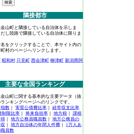
隣接都市
県金山町と隣接している自治体を示しま
ただし陸路で隣接している自治体に限りま
村名をクリックすることで、本サイト内の
市町村のページへリンクします。
町
昭和村
只見町
西会津町
柳津町
新潟県阿
主要な全国ランキング
県金山町に関する基本的な主要データ（抜
のランキングページへのリンクです。
力指数
｜
実質公債費比率
｜
経常収支比率
債制限比率
｜
将来負担率
｜
地方税
｜
課税
所得
｜
地方公務員職員数
｜
地方公務員の
年収
｜
地方自治体の年間人件費
｜
1万人あ
の職員数