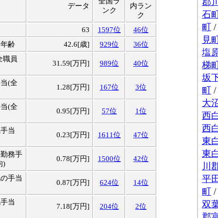
全国ラ
データ
内ラン
ンク
ク
63
1597位
46位
均年齢
42.6[歳]
929位
36位
全職員
31.59[万円]
989位
40位
当(全
1.28[万円]
167位
3位
当(全
0.95[万円]
57位
1位
職手当
0.23[万円]
1611位
47位
外勤務手
0.78[万円]
1500位
42位
)
他の手当
0.87[万円]
624位
14位
地手当
7.18[万円]
204位
2位