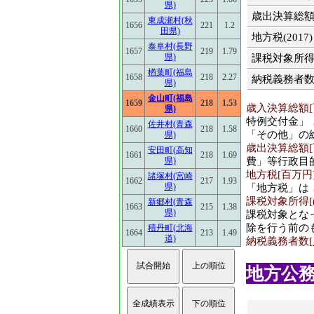
県)
歳出決算総額(2
東成瀬村(秋
1656
221
1.2
田県)
地方税(2017)
泰阜村(長野
1657
219
1.79
県)
課税対象所得(2
楢葉町(福島
1658
218
2.27
納税義務者数(2
県)
金山町(福島
1659
218
1.53
歳入決算総額[百
県)
特例交付金」
佐井村(青森
1660
218
1.58
「その他」の
県)
歳出決算総額[百
安田町(高知
1661
218
1.69
費」等行政目
県)
地方税[百万円](
諸塚村(宮崎
1662
217
1.93
県)
「地方税」は
課税対象所得[(百
新郷村(青森
1663
215
1.38
県)
課税対象とな
除を行う前の
積丹町(北海
1664
213
1.49
道)
納税義務者数[人]
地方公務員