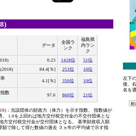
8)
福島県
全国ラ
データ
内ラン
ンク
ク
18)
0.23
1418位
51位
018)
84.4[％]
253位
10位
左下
比率
4.1[％]
350位
10位
後、
名を
ス指数
97.6
860位
21位
8)
：当該団体の財政力（体力）を示す指数。 指数値が
秀。 1.0を上回れば地方交付税交付金の不交付団体とな
ば地方交付税交付金が交付団体となる。 基準財政収入額
要額で除して得た数値の過去 ３ヵ年の平均値で示す指