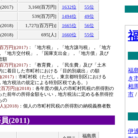
017)
3,160[百万円]
1632位
55位
539[百万円]
1494位
49位
018)
1,727[(百万円)]
1665位
56位
018)
695[人]
1660位
55位
万円](2017)
：「地方税」，「地方譲与税」，「地方
，「地方交付税」，「国庫支出金」，「地方債」及び
総額
万円](2017)
：「教育費」，「民生費」及び「土木
的に着目した市町村における「目的別歳出」の額
2017)
：市町村税（ただし，東京都特別区における
，地方税法の規定による特別区税である。）
万円)](2018)
：各年度の個人の市町村民税の所得割の
った前年の所得金額をいい，地方税法に定める各所得控
もの
(2018)
：個人の市町村民税の所得割の納税義務者数
(2011)
福島県