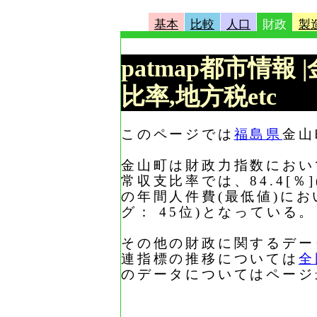
基本
比較
人口
財政
製
patmap都市情報
比率,地方税etc
このページでは
福島県
金山
金山町は財政力指数において、
常収支比率では、84.4[％
の年間人件費(最低値)におい
グ： 45位)となっている。
その他の財政に関するデー
連指標の推移については
全
のデータについてはページ