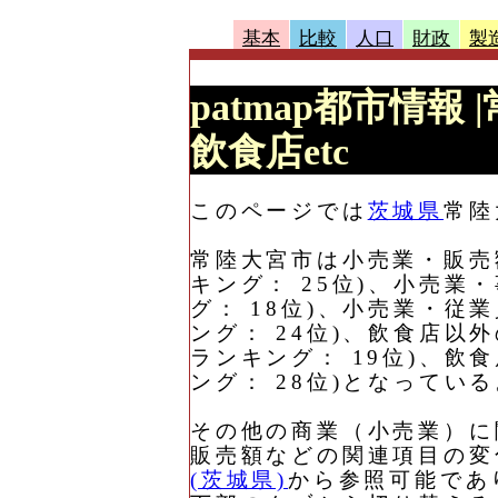
基本
比較
人口
財政
製
patmap都市情報
飲食店etc
このページでは
茨城県
常陸
常陸大宮市は小売業・販売額に
キング： 25位)、小売業・
グ： 18位)、小売業・従業
ング： 24位)、飲食店以外
ランキング： 19位)、飲食
ング： 28位)となってい
その他の商業（小売業）に
販売額などの関連項目の変
(茨城県)
から参照可能であ