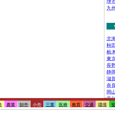
品・化粧品、農耕用品、燃料、書籍・文房具、スポー
具・娯楽用品・楽器、写真機・時計・眼鏡、他)」 の商
実際に使用する売場の延床面積
販売額[百万円](2016)
：「無店舗小売業(通信販売・
動販売機、他)」 の事業所における有体商品の年間販売
(2016)
：「無店舗小売業(通信販売・訪問販売、自動
 を営む事業所の数
人](2016)
：「無店舗小売業(通信販売・訪問販売、
他)」 の業務に従事している人数
造
農業
卸売
小売
三業
医療
教育
交通
環境