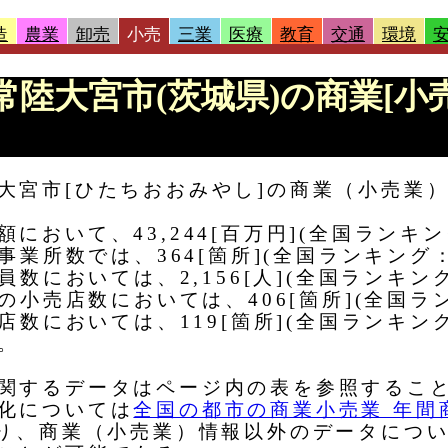
造
農業
卸売
小売
三業
医療
教育
交通
環境
 |常陸大宮市(茨城県)の商業[小
大宮市[ひたちおおみやし]の商業（小売業
おいて、43,244[百万円](全国ランキン
事業所数では、364[箇所](全国ランキング：
員数においては、2,156[人](全国ランキン
の小売店数においては、406[箇所](全国ラン
店数においては、119[箇所](全国ランキング
る。
関するデータはページ内の表を参照するこ
化については
全国の都市の商業小売業 年間
り、商業（小売業）情報以外のデータにつ