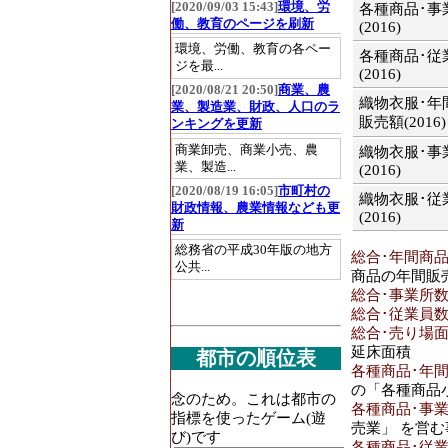
[2020/09/03 15:43]
環境、労
各種商品･事
働、教育のページを刷新
(2016)
環境、労働、教育の各ペー
各種商品･従
ジを最...
(2016)
[2020/08/21 20:50]
商業、農
織物衣服･年
業、製造業、財政、人口のラ
販売額(2016)
ンキングを更新
商業卸売、商業小売、農
織物衣服･事
業、製造...
(2016)
[2020/08/19 16:05]
市町村の
織物衣服･従
財政情報、農業情報なども更
(2016)
新
織物衣服･売
総務省の平成30年版の地方
総合･年間商品販
積(2016)
公共...
商品の年間販
総合･事業所数(2
飲食料･年間
総合･従業員数[人
売額(2016)
総合･売り場面積[
飲食料･事業
延床面積
都市の順位表
(2016)
各種商品･年間商
の「各種商品
飲食料･従業
念のため。これは都市の
各種商品･事業所
(2016)
指標を使ったゲーム(遊
売業」 を営
び)です
飲食料･売り
各種商品･従業員