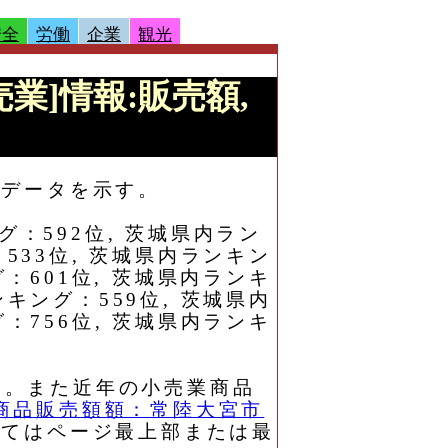
安全
労働
企業
観光
売業]情報:販売額,
）データを示す。
グ：592位, 茨城県内ラン
533位, 茨城県内ランキン
グ：601位, 茨城県内ランキ
キング：559位, 茨城県内
：756位, 茨城県内ランキ
と。また近年の小売業商品
商品販売額額：常陸大宮市
いてはページ最上部または最