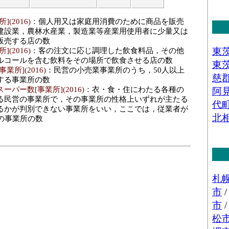
積[㎡](2016)
：「飲食料品小売業(各種食料品、野
肉、鮮魚、酒、菓子・パン、他)」 の商品を販売用に実
(2016)
：個人用又は家庭用消費のために商品を販売
売場の延床面積
建設業，農林水産業，製造業等産業用使用者に少量又は
品販売額[百万円](2016)
：「自動車、自転車、機械
販売する店の数
 の事業所における有体商品の年間販売総額
(2016)
：客の注文に応じ調理した飲食料品，その他
数(2016)
：「自動車、自転車、機械器具小売業」 を
ルコールを含む飲料をその場所で飲食させる店の数
数
業所](2016)
：民営の小売業事業所のうち，50人以上
数[人](2016)
：「自動車、自転車、機械器具小売
する事業所の数
に従事している人数
パー数[事業所](2016)
：衣・食・住にわたる各種の
面積[㎡](2016)
：「自動車、自転車、機械器具小売
る民営の事業所で，その事業所の性格上いずれが主たる
を販売用に実際に使用する売場の延床面積
るかが判別できない事業所をいい，ここでは，従業者が
販売額[百万円](2016)
：「その他小売業(家具・建
上の事業所の数
う器、医薬品・化粧品、農耕用品、燃料、書籍・文房
用品・がん具・娯楽用品・楽器、写真機・時計・眼
の事業所における有体商品の年間販売総額
(2016)
：「その他小売業(家具・建具・畳、じゅう
化粧品、農耕用品、燃料、書籍・文房具、スポーツ用
娯楽用品・楽器、写真機・時計・眼鏡、他)」 を営む事
人](2016)
：「その他小売業(家具・建具・畳、じゅ
・化粧品、農耕用品、燃料、書籍・文房具、スポーツ
・娯楽用品・楽器、写真機・時計・眼鏡、他)」 の業務
る人数
積[㎡](2016)
：「その他小売業(家具・建具・畳、じ