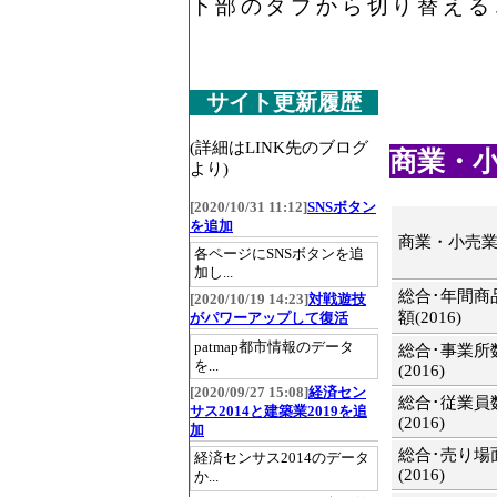
下部のタブから切り替える
サイト更新履歴
(詳細はLINK先のブログ
商業・小売
より)
[2020/10/31 11:12]
SNSボタン
を追加
商業・小売
各ページにSNSボタンを追
加し...
総合･年間商
[2020/10/19 14:23]
対戦遊技
額(2016)
がパワーアップして復活
patmap都市情報のデータ
総合･事業所
を...
(2016)
[2020/09/27 15:08]
経済セン
総合･従業員
サス2014と建築業2019を追
(2016)
加
総合･売り場
経済センサス2014のデータ
(2016)
か...