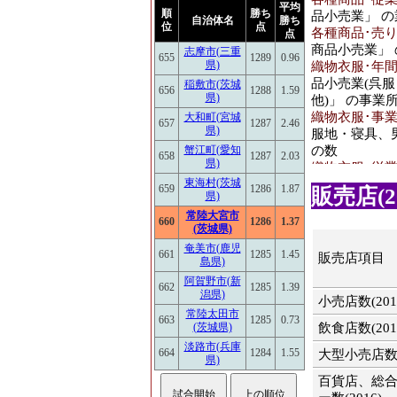
(2016)
平均
順
勝ち
品小売業」 
自治体名
勝ち
位
点
各種商品･売り場
機械器具･年
点
商品小売業」
販売額(2016)
志摩市(三重
655
1289
0.96
県)
織物衣服･年間商
機械器具･事
品小売業(呉
稲敷市(茨城
656
1288
1.59
(2016)
県)
他)」 の事
織物衣服･事業所
機械器具･従
大和町(宮城
657
1287
2.46
県)
服地・寝具、
(2016)
の数
蟹江町(愛知
658
1287
2.03
機械器具･売
県)
織物衣服･従業員
積(2016)
東海村(茨城
服・服地・寝
659
1286
1.87
販売店(20
県)
従事している
その他･事業
常陸大宮市
織物衣服･売り場
(2016)
660
1286
1.37
(茨城県)
(呉服・服地
その他･従業
奄美市(鹿児
品を販売用に
661
1285
1.45
販売店項目
(2016)
島県)
飲食料･年間商品
阿賀野市(新
品、野菜・果
無店舗･年間
662
1285
1.39
潟県)
小売店数(201
ける有体商品
売額(2016)
常陸太田市
飲食料･事業所数
663
1285
0.73
飲食店数(201
(茨城県)
無店舗･事業
実、食肉、鮮
(2016)
淡路市(兵庫
飲食料･従業員数[
664
1284
1.55
大型小売店数(2
県)
果実、食肉、
無店舗･従業
百貨店、総
数
(2016)