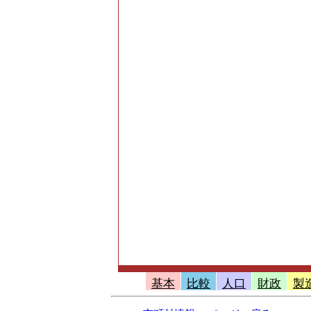
ゅう器、医薬
ツ用品・がん
品を販売用に
無店舗･年間商品
訪問販売、自
総額
無店舗･事業所数
販売機、他)」
無店舗･従業員数[
自動販売機、
基本
比較
人口
財政
製