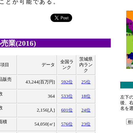
ことが可能である。
業(2016)
茨城県
全国ラ
業項目
データ
内ラン
ンク
ク
品販売
43,244[百万円]
592位
25位
数
364
533位
18位
左下
後、
数
名を
2,156[人]
601位
24位
面積
54,050[㎡]
576位
23位