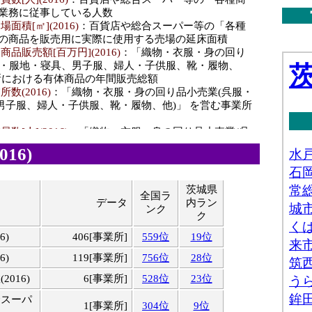
の業務に従事している人数
面積[㎡](2016)
：百貨店や総合スーパー等の「各種
間商品
8,421[百万円]
542位
20位
 の商品を販売用に実際に使用する売場の延床面積
品販売額[百万円](2016)
：「織物・衣服・身の回り
業所数
服・服地・寝具、男子服、婦人・子供服、靴・履物、
58
498位
17位
業所における有体商品の年間販売総額
数(2016)
：「織物・衣服・身の回り品小売業(呉服・
業員数
321[人]
525位
19位
男子服、婦人・子供服、靴・履物、他)」 を営む事業所
り場面
数[人](2016)
：「織物・衣服・身の回り品小売業(呉
7,329[㎡]
429位
15位
具、男子服、婦人・子供服、靴・履物、他)」 の業務に
16)
人数
所数
139
542位
21位
面積[㎡](2016)
：「織物・衣服・身の回り品小売業
・寝具、男子服、婦人・子供服、靴・履物、他)」 の商
茨城県
員数
全国ラ
実際に使用する売場の延床面積
691[人]
623位
27位
データ
内ラン
ンク
販売額[百万円](2016)
：「飲食料品小売業(各種食料
ク
実、食肉、鮮魚、酒、菓子・パン、他)」 の事業所にお
商品販
193[百万円]
941位
35位
6)
406[事業所]
559位
19位
の年間販売総額
(2016)
：「飲食料品小売業(各種食料品、野菜・果
6)
119[事業所]
756位
28位
所数
魚、酒、菓子・パン、他)」 を営む事業所の数
5
836位
31位
人](2016)
：「飲食料品小売業(各種食料品、野菜・
016)
6[事業所]
528位
23位
鮮魚、酒、菓子・パン、他)」 の業務に従事している人
員数
21[人]
871位
33位
合スーパ
1[事業所]
304位
9位