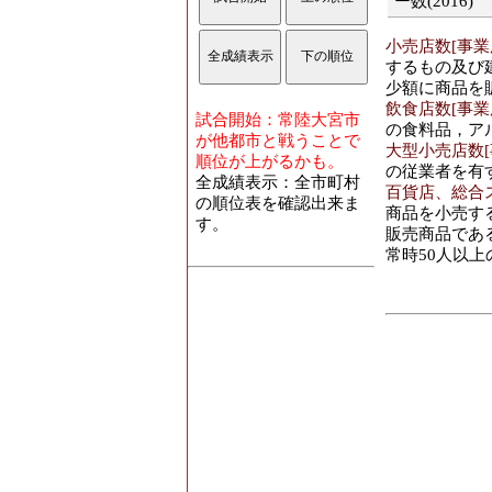
ー数(2016)
飲食料･売り場面
菜・果実、食
小売店数[事業所]
際に使用する
するもの及び
機械器具･年間商
少額に商品を
器具小売業」
飲食店数[事業所]
機械器具･事業所
試合開始：常陸大宮市
の食料品，ア
営む事業所の
が他都市と戦うことで
大型小売店数[事
機械器具･従業員
順位が上がるかも。
の従業者を有
業」 の業務
全成績表示：全市町村
百貨店、総合スー
機械器具･売り場
の順位表を確認出来ま
商品を小売す
業」 の商品
す。
販売商品であ
その他･年間商品
常時50人以
具・畳、じゅ
具、スポーツ
鏡、他)」 
その他･事業所数
器、医薬品・
品・がん具・
業所の数
その他･従業員数[
う器、医薬品
用品・がん具
に従事してい
その他･売り場面