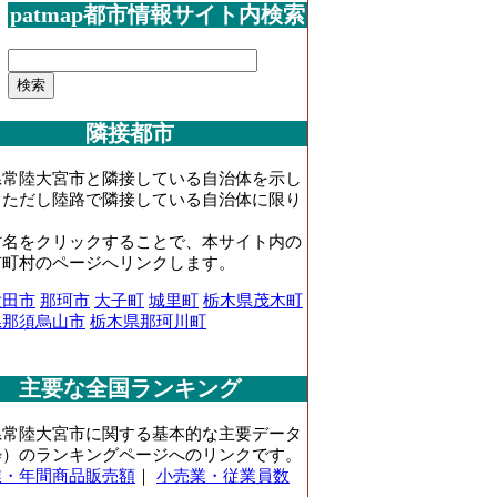
patmap都市情報サイト内検索
隣接都市
県常陸大宮市と隣接している自治体を示し
。ただし陸路で隣接している自治体に限り
。
村名をクリックすることで、本サイト内の
市町村のページへリンクします。
太田市
那珂市
大子町
城里町
栃木県茂木町
県那須烏山市
栃木県那珂川町
主要な全国ランキング
県常陸大宮市に関する基本的な主要データ
粋）のランキングページへのリンクです。
業・年間商品販売額
｜
小売業・従業員数