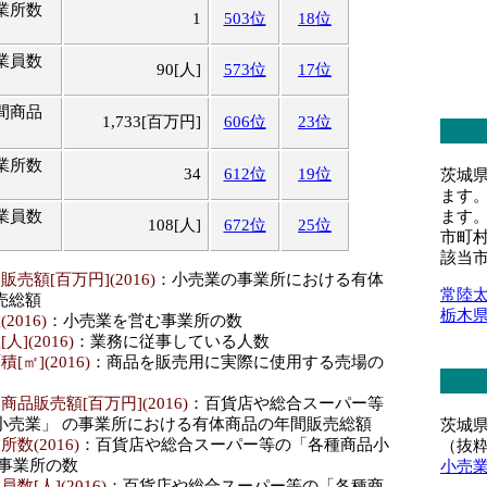
業所数
1
503位
18位
業員数
90[人]
573位
17位
間商品
1,733[百万円]
606位
23位
業所数
34
612位
19位
茨城
ます
ます
業員数
108[人]
672位
25位
市町
該当
り場面
6,165[㎡]
590位
25位
売額[百万円](2016)
：小売業の事業所における有体
常陸
売総額
栃木
016)
：小売業を営む事業所の数
商品販
13,493[百万円]
623位
25位
](2016)
：業務に従事している人数
㎡](2016)
：商品を販売用に実際に使用する売場の
所数
127
476位
14位
品販売額[百万円](2016)
：百貨店や総合スーパー等
小売業」 の事業所における有体商品の年間販売総額
茨城
員数
925[人]
582位
26位
数(2016)
：百貨店や総合スーパー等の「各種商品小
（抜
む事業所の数
小売
場面積
14,347[㎡]
632位
22位
数[人](2016)
：百貨店や総合スーパー等の「各種商