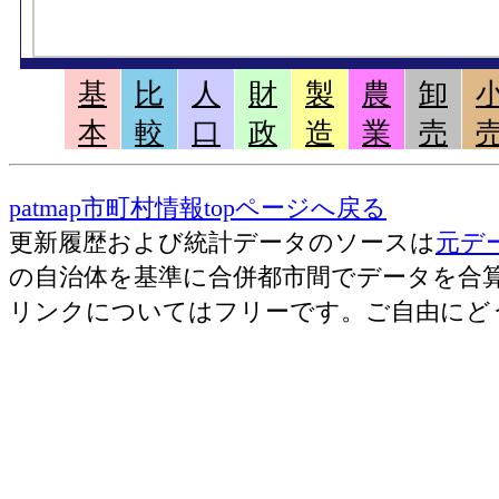
基
比
人
財
製
農
卸
本
較
口
政
造
業
売
patmap市町村情報topページへ戻る
更新履歴および統計データのソースは
元デ
の自治体を基準に合併都市間でデータを合
リンクについてはフリーです。ご自由にど