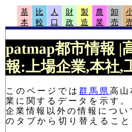
基
比
人
財
製
農
卸
本
較
口
政
造
業
売
patmap都市情報
報:上場企業,本社,工
このページでは
群馬県
高山
業に関するデータを示す。
企業情報以外の情報につい
のタブから切り替えること