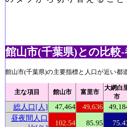
館山市(千葉県)との比較
館山市(千葉県)の主要指標と人口が近い都
大網白
主な項目
館山市
富里市
市
47,464
49,636
49,18
総人口[人]
昼夜間人口
102.54
85.95
75.4