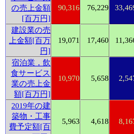
90,316
76,229
33,46
の売上金額
[百万円]
建設業の売
19,071
17,460
11,36
上金額[百万
円]
宿泊業，飲
食サービス
10,970
5,658
2,54
業の売上金
額[百万円]
2019年の建
築物・工事
5,963
4,618
8,16
費予定額[百