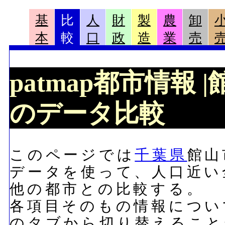
基
比
人
財
製
農
卸
本
較
口
政
造
業
売
patmap都市情報
のデータ比較
このページでは
千葉県
館山
データを使って、人口近い
他の都市との比較する。
各項目そのもの情報につい
のタブから切り替えること