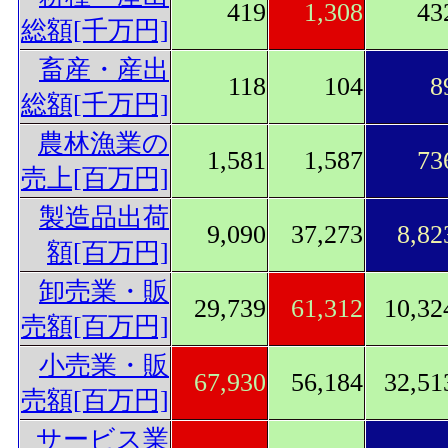
419
1,308
43
総額[千万円]
畜産・産出
118
104
8
総額[千万円]
農林漁業の
1,581
1,587
73
売上[百万円]
製造品出荷
9,090
37,273
8,82
額[百万円]
卸売業・販
29,739
61,312
10,32
売額[百万円]
小売業・販
67,930
56,184
32,51
売額[百万円]
サービス業