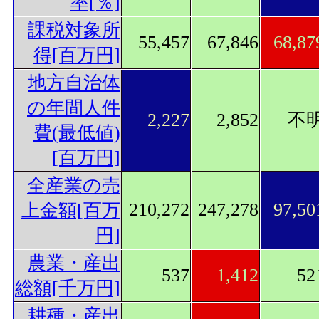
率[％]
課税対象所
55,457
67,846
68,87
得[百万円]
地方自治体
の年間人件
2,227
2,852
不
費(最低値)
[百万円]
全産業の売
210,272
247,278
97,50
上金額[百万
円]
農業・産出
537
1,412
52
総額[千万円]
耕種・産出