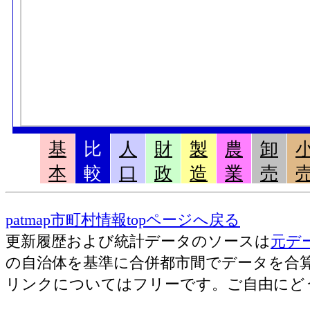
基
比
人
財
製
農
卸
本
較
口
政
造
業
売
patmap市町村情報topページへ戻る
更新履歴および統計データのソースは
元デ
の自治体を基準に合併都市間でデータを合
リンクについてはフリーです。ご自由にど