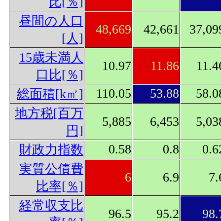
比[％]
昼間の人口
48,669
42,661
37,09
[人]
15歳未満人
10.97
11.86
11.4
口比[％]
110.05
53.88
58.0
総面積[k㎡]
地方税[百万
5,885
6,453
5,03
円]
0.58
0.8
0.6
財政力指数
実質公債費
6
6.9
7.
比率[％]
経常収支比
96.5
95.2
98.