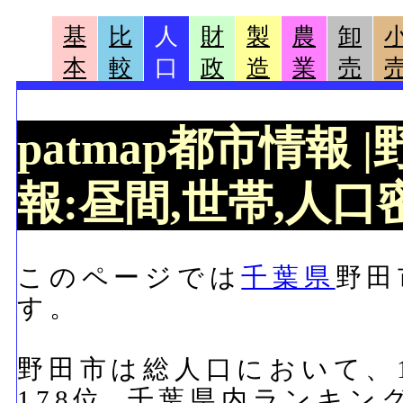
基
比
人
財
製
農
卸
本
較
口
政
造
業
売
patmap都市情報
報:昼間,世帯,人口密
このページでは
千葉県
野田
す。
野田市は総人口において、15
178位, 千葉県内ランキン