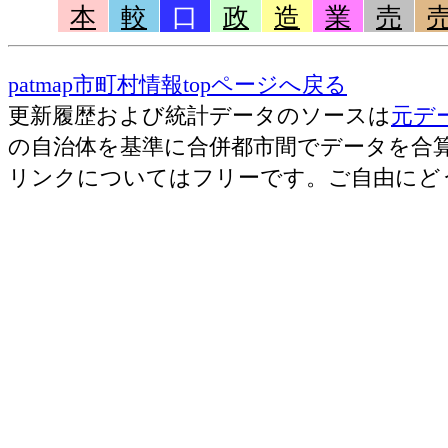
本
較
口
政
造
業
売
patmap市町村情報topページへ戻る
更新履歴および統計データのソースは
元デ
の自治体を基準に合併都市間でデータを合
リンクについてはフリーです。ご自由にど