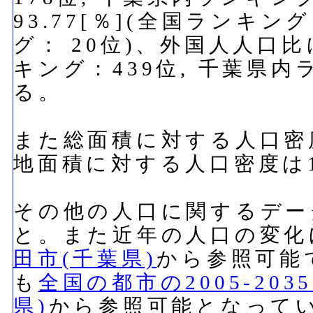
93.77[％](全国ランキン
グ： 20位)、外国人人口比
キング：439位, 千葉県内
る。
また総面積に対する人口密度
地面積に対する人口密度は16
その他の人口に関するデー
と。また近年の人口の変化
田市(千葉県)
から参照可能
も
全国の都市の2005-20
県)
から参照可能となって