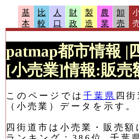
基
比
人
財
製
農
卸
本
較
口
政
造
業
売
patmap都市情報
[小売業]情報:販売額
このページでは
千葉県
四街
（小売業）データを示す。
四街道市は小売業・販売額にお
ランキング：386位, 千葉