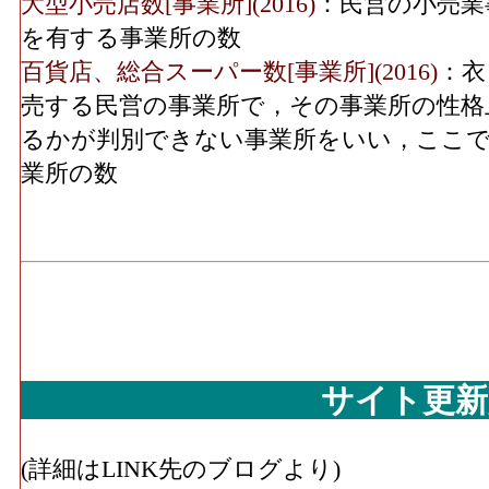
実、食肉、鮮魚、酒、菓子・パン、他)」 
無店舗･年間商品販売額
大型小売店数[事業所](2016)
：民営の小売業
911[
(2016)
飲食料･売り場面積[㎡](2016)
：「飲食料品
を有する事業所の数
果実、食肉、鮮魚、酒、菓子・パン、他)」
百貨店、総合スーパー数[事業所](2016)
：衣
無店舗･事業所数(2016)
使用する売場の延床面積
売する民営の事業所で，その事業所の性格
機械器具･年間商品販売額[百万円](2016)
：
るかが判別できない事業所をいい，ここで
無店舗･従業員数(2016)
具小売業」 の事業所における有体商品の
業所の数
機械器具･事業所数(2016)
：「自動車、自転
営む事業所の数
機械器具･従業員数[人](2016)
：「自動車、
の業務に従事している人数
機械器具･売り場面積[㎡](2016)
：「自動車
業」 の商品を販売用に実際に使用する売
サイト更新
その他･年間商品販売額[百万円](2016)
：「
具・畳、じゅう器、医薬品・化粧品、農耕
(詳細はLINK先のブログより)
具、スポーツ用品・がん具・娯楽用品・楽