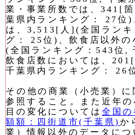
業・事業所数では、341[箇
葉県内ランキング： 27位
は、3,513[人](全国ラン
グ： 25位)、飲食店以外の
(全国ランキング：543位,
飲食店数においては、201[
千葉県内ランキング： 26
その他の商業（小売業）に
参照すること。また近年の
目の変化については
全国の
額額：四街道市(千葉県)
か
業）情報以外のデータにつ