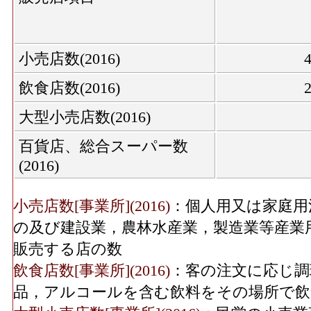
服地・寝具、男子服、婦人・子供服、靴・履
機械器具･年間商品販売
の数
8,888[
額(2016)
織物衣服･従業員数[人](2016)
：「織物・衣
小売店数(2016)
服・服地・寝具、男子服、婦人・子供服、靴
機械器具･事業所数(2016)
飲食店数(2016)
従事している人数
大型小売店数(2016)
織物衣服･売り場面積[㎡](2016)
：「織物・
機械器具･従業員数(2016)
2
(呉服・服地・寝具、男子服、婦人・子供服
百貨店、総合スーパー数
を販売用に実際に使用する売場の延床面積
(2016)
機械器具･売り場面積
11,9
飲食料･年間商品販売額[百万円](2016)
：「
(2016)
品、野菜・果実、食肉、鮮魚、酒、菓子・パ
小売店数[事業所](2016)
：個人用又は家庭用
ける有体商品の年間販売総額
その他･事業所数(2016)
の及び建設業，農林水産業，製造業等産業
飲食料･事業所数(2016)
：「飲食料品小売業
販売する店の数
実、食肉、鮮魚、酒、菓子・パン、他)」 
飲食店数[事業所](2016)
：客の注文に応じ調
その他･従業員数(2016)
1,1
飲食料･従業員数[人](2016)
：「飲食料品小売
品，アルコールを含む飲料をその場所で飲