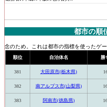
問販売、自動販売機、他)」 の事業所にお
額
無店舗･事業所数(2016)
：「無店舗小売業(
販売機、他)」 を営む事業所の数
無店舗･従業員数[人](2016)
：「無店舗小売業
都市の順
動販売機、他)」 の業務に従事している人
念のため。これは都市の指標を使ったゲーム
順位
自治体名
勝
381
大田原市(栃木県)
1
382
南アルプス市(山梨県)
1
383
阿南市(徳島県)
1