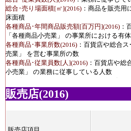
織物衣服･事業所数(2016)
総合･売り場面積[㎡](2016)
：商品を販売用
床面積
織物衣服･従業員数(2016)
2
各種商品･年間商品販売額[百万円](2016)
：
「各種商品小売業」 の事業所における有
織物衣服･売り場面積
各種商品･事業所数(2016)
：百貨店や総合ス
8,9
(2016)
売業」 を営む事業所の数
飲食料･年間商品販売額
各種商品･従業員数[人](2016)
：百貨店や総
19,300[
(2016)
小売業」 の業務に従事している人数
各種商品･売り場面積[㎡](2016)
：百貨店や
飲食料･事業所数(2016)
品小売業」 の商品を販売用に実際に使用
販売店(2016)
織物衣服･年間商品販売額[百万円](2016)
：
飲食料･従業員数(2016)
1,2
小売業(呉服・服地・寝具、男子服、婦人・
の事業所における有体商品の年間販売総額
飲食料･売り場面積(2016)
17,9
織物衣服･事業所数(2016)
：「織物・衣服・
販売店項目