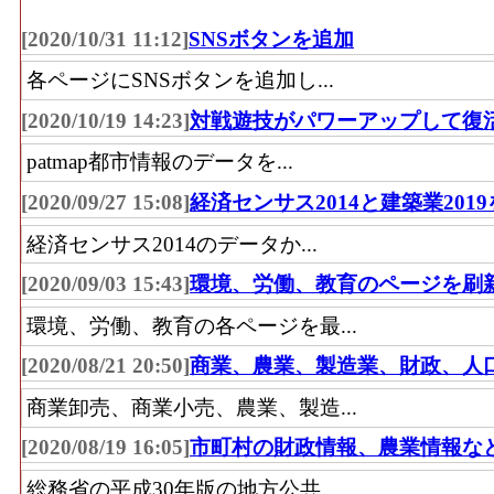
鏡、他)」 の事業所における有体商品の年
[2020/10/31 11:12]
SNSボタンを追加
その他･事業所数(2016)
：「その他小売業(
各ページにSNSボタンを追加し...
器、医薬品・化粧品、農耕用品、燃料、書
品・がん具・娯楽用品・楽器、写真機・時計
[2020/10/19 14:23]
対戦遊技がパワーアップして復
業所の数
patmap都市情報のデータを...
その他･従業員数[人](2016)
：「その他小売
[2020/09/27 15:08]
経済センサス2014と建築業201
う器、医薬品・化粧品、農耕用品、燃料、
経済センサス2014のデータか...
品・がん具・娯楽用品・楽器、写真機・時計
[2020/09/03 15:43]
環境、労働、教育のページを刷
従事している人数
その他･売り場面積[㎡](2016)
：「その他小
環境、労働、教育の各ページを最...
ゅう器、医薬品・化粧品、農耕用品、燃料
[2020/08/21 20:50]
商業、農業、製造業、財政、人
ツ用品・がん具・娯楽用品・楽器、写真機・
商業卸売、商業小売、農業、製造...
品を販売用に実際に使用する売場の延床面
[2020/08/19 16:05]
市町村の財政情報、農業情報な
無店舗･年間商品販売額[百万円](2016)
：「
総務省の平成30年版の地方公共...