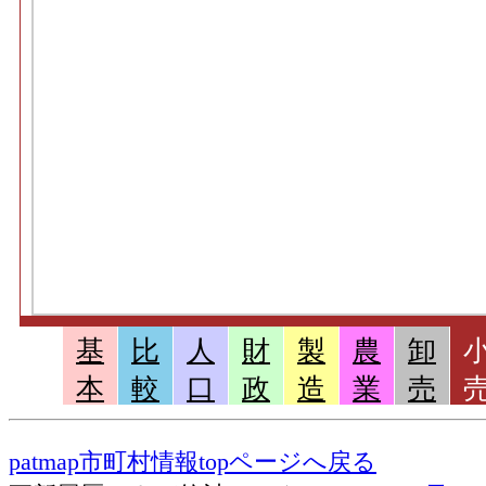
基
比
人
財
製
農
卸
本
較
口
政
造
業
売
patmap市町村情報topページへ戻る