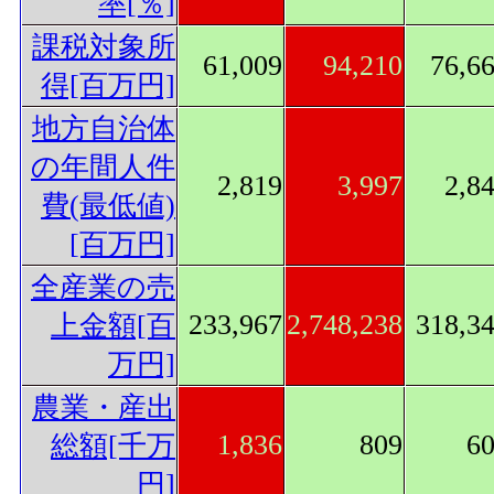
率[％]
課税対象所
61,009
94,210
76,6
得[百万円]
地方自治体
の年間人件
2,819
3,997
2,8
費(最低値)
[百万円]
全産業の売
233,967
2,748,238
318,3
上金額[百
万円]
農業・産出
1,836
809
6
総額[千万
円]