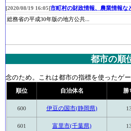
[2020/08/19 16:05]
市町村の財政情報、農業情報な
総務省の平成30年版の地方公共...
都市の順
念のため。これは都市の指標を使ったゲーム
順位
自治体名
勝
600
伊豆の国市(静岡県)
1
601
富里市(千葉県)
1