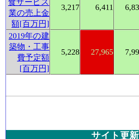
食サービス
3,217
6,411
6,8
業の売上金
額[百万円]
2019年の建
築物・工事
5,228
27,965
7,9
費予定額
[百万円]
サイト更新