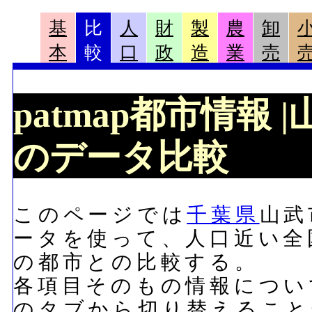
基
比
人
財
製
農
卸
本
較
口
政
造
業
売
patmap都市情報
のデータ比較
このページでは
千葉県
山武
ータを使って、人口近い全
の都市との比較する。
各項目そのもの情報につい
のタブから切り替えること