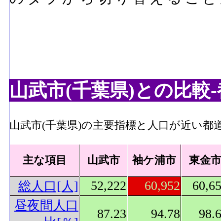
山武市(千葉県)との比較
山武市(千葉県)の主要指標と人口が近い都
主な項目
山武市
袖ケ浦市
東金
52,222
60,952
60,6
総人口[人]
昼夜間人口
87.23
94.78
98.