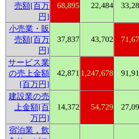
68,895
22,484
33,2
売額[百万
円]
小売業・販
37,837
43,702
71,6
売額[百万
円]
サービス業
42,871
1,247,678
91,9
の売上金額
[百万円]
建設業の売
14,372
54,729
27,0
上金額[百
万円]
宿泊業，飲