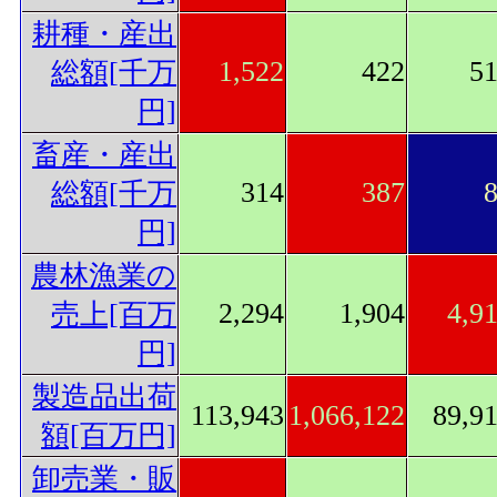
耕種・産出
1,522
422
5
総額[千万
円]
畜産・産出
314
387
総額[千万
円]
農林漁業の
2,294
1,904
4,9
売上[百万
円]
製造品出荷
113,943
1,066,122
89,9
額[百万円]
卸売業・販