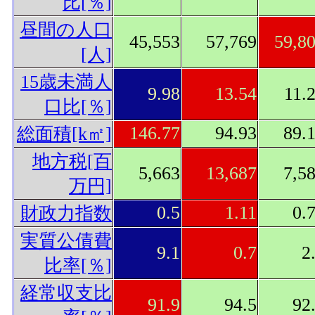
比[％]
昼間の人口
45,553
57,769
59,8
[人]
15歳未満人
9.98
13.54
11.
口比[％]
146.77
94.93
89.
総面積[k㎡]
地方税[百
5,663
13,687
7,5
万円]
0.5
1.11
0.
財政力指数
実質公債費
9.1
0.7
2
比率[％]
経常収支比
91.9
94.5
92