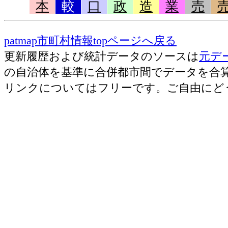
本
較
口
政
造
業
売
patmap市町村情報topページへ戻る
更新履歴および統計データのソースは
元デ
の自治体を基準に合併都市間でデータを合
リンクについてはフリーです。ご自由にど