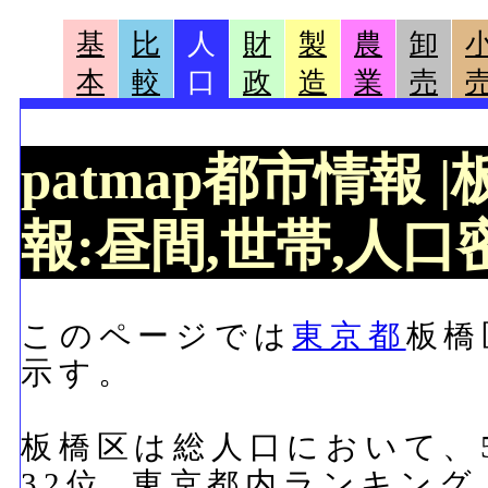
基
比
人
財
製
農
卸
本
較
口
政
造
業
売
patmap都市情報
報:昼間,世帯,人口密
このページでは
東京都
板橋
示す。
板橋区は総人口において、56
32位, 東京都内ランキング