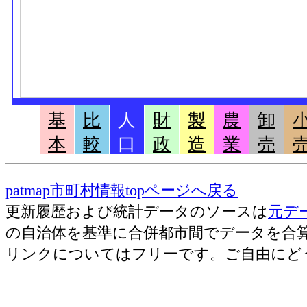
基
比
人
財
製
農
卸
本
較
口
政
造
業
売
patmap市町村情報topページへ戻る
更新履歴および統計データのソースは
元デ
の自治体を基準に合併都市間でデータを合
リンクについてはフリーです。ご自由にど