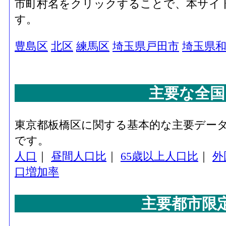
市町村名をクリックすることで、本サイ
す。
豊島区
北区
練馬区
埼玉県戸田市
埼玉県
主要な全国
東京都板橋区に関する基本的な主要デー
です。
人口
｜
昼間人口比
｜
65歳以上人口比
｜
外
口増加率
主要都市限