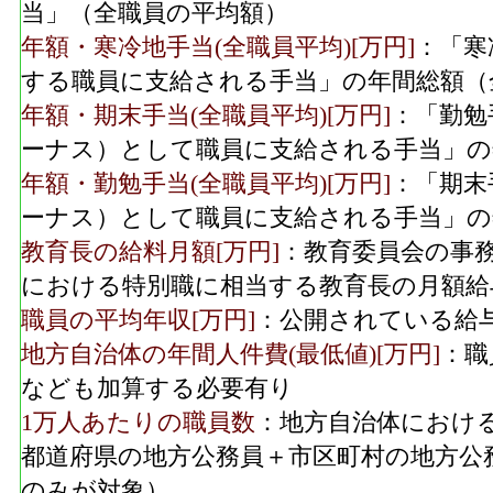
当」（全職員の平均額）
年額・寒冷地手当(全職員平均)[万円]
：「寒
する職員に支給される手当」の年間総額（
年額・期末手当(全職員平均)[万円]
：「勤勉
ーナス）として職員に支給される手当」の
年額・勤勉手当(全職員平均)[万円]
：「期末
ーナス）として職員に支給される手当」の
教育長の給料月額[万円]
：教育委員会の事
における特別職に相当する教育長の月額給
職員の平均年収[万円]
：公開されている給
地方自治体の年間人件費(最低値)[万円]
：職
なども加算する必要有り
1万人あたりの職員数
：地方自治体におけ
都道府県の地方公務員＋市区町村の地方公
のみが対象）