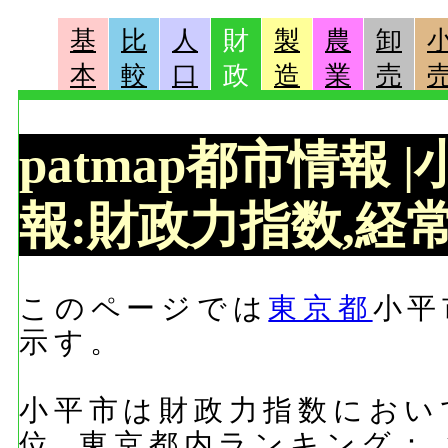
基
比
人
財
製
農
卸
本
較
口
政
造
業
売
patmap都市情報
報:財政力指数,経常
このページでは
東京都
小平
示す。
小平市は財政力指数において
位, 東京都内ランキング：