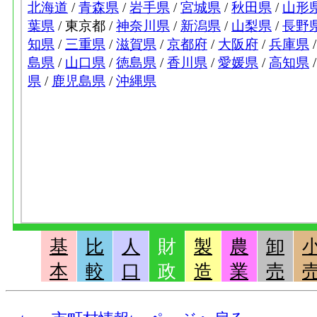
基
比
人
財
製
農
卸
本
較
口
政
造
業
売