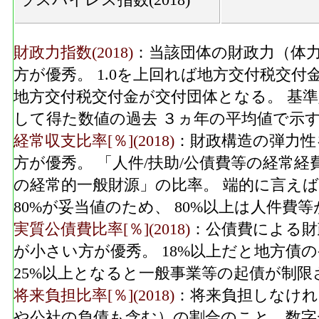
財政力指数(2018)
：当該団体の財政力（体力
方が優秀。 1.0を上回れば地方交付税交付
地方交付税交付金が交付団体となる。 基
して得た数値の過去 ３ヵ年の平均値で示
経常収支比率[％](2018)
：財政構造の弾力性
方が優秀。 「人件/扶助/公債費等の経常
の経常的一般財源」の比率。 端的に言えば
80%が妥当値のため、 80%以上は人件
実質公債費比率[％](2018)
：公債費による財
が小さい方が優秀。 18%以上だと地方債
25%以上となると一般事業等の起債が制限
将来負担比率[％](2018)
：将来負担しなけれ
や公社の負債も含む）の割合のこと。数字