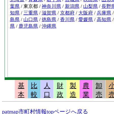
基
比
人
財
製
農
卸
本
較
口
政
造
業
売
patmap市町村情報topページへ戻る