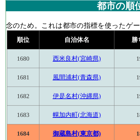
都市の順
念のため。これは都市の指標を使ったゲーム
順位
自治体名
勝
1680
西米良村(宮崎県)
1
1681
風間浦村(青森県)
1
1682
伊是名村(沖縄県)
1
1683
幌加内町(北海道)
1
1684
御蔵島村(東京都)
1