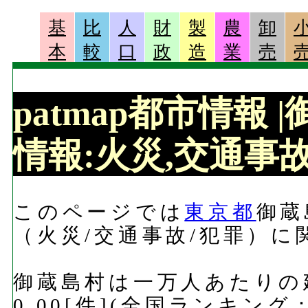
基
比
人
財
製
農
卸
本
較
口
政
造
業
売
patmap都市情報
情報:火災,交通事故,
このページでは
東京都
御蔵
（火災/交通事故/犯罪）
御蔵島村は一万人あたりの
0.00[件](全国ランキング