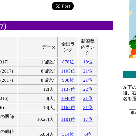
7)
新潟県
全国ラ
データ
内ラン
ンク
ク
17)
1[施設]
878位
18位
017)
8[施設]
1105位
21位
017)
8[施設]
938位
21位
左下
12[人]
1137位
22位
後、
16)
8[人]
1046位
21位
名を
6)
13[人]
1162位
21位
りの医師
10.27[人]
1101位
17位
りの歯科
6.85[人]
514位
6位