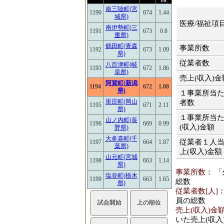
南三陸町(宮
1190
674
1.44
城県)
医療/福祉項
南伊勢町(三
1191
673
0.8
重県)
鶴田町(青森
事業所数
1192
673
1.09
県)
従業者数
八百津町(岐
1193
672
1.86
阜県)
売上(収入)金
阿賀町(新潟
1194
672
1.08
県)
１事業所当
里庄町(岡山
者数
1195
671
2.11
県)
１事業所当
山ノ内町(長
1196
669
0.99
(収入)金額
野県)
大多喜町(千
従業者１人
1197
664
1.87
葉県)
上(収入)金額
山元町(宮城
1198
663
1.14
県)
事業所数
： 
塩谷町(栃木
1199
663
1.65
総数
県)
従業者数[人]
員の総数
売上(収入)金額
いた売上(収入