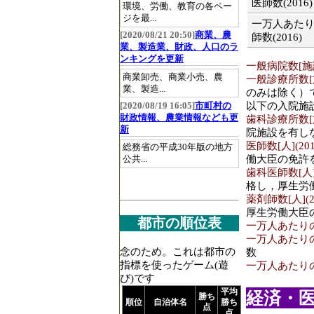
医師数(2016)
環境、労働、教育の各ペー
ジを最...
一万人あた
[2020/08/21 20:50]
商業、農
師数(2016)
業、製造業、財政、人口のラ
ンキングを更新
一般病院数[施設]
商業卸売、商業小売、農
一般診療所数[施設
業、製造...
のみは除く）
以下の入院施
[2020/08/19 16:05]
市町村の
財政情報、農業情報なども更
歯科診療所数[施設
新
院施設を有し
医師数[人](201
総務省の平成30年版の地方
働大臣の免許
公共...
歯科医師数[人](
格し，厚生労
薬剤師数[人](2
厚生労働大臣
都市の順位表
一万人あたりの医
一万人あたりの歯
念のため。これは都市の
数
指標を使ったゲーム(遊
一万人あたりの薬
び)です
平均
経済・医療
勝ち
順位
自治体名
勝ち
点
点