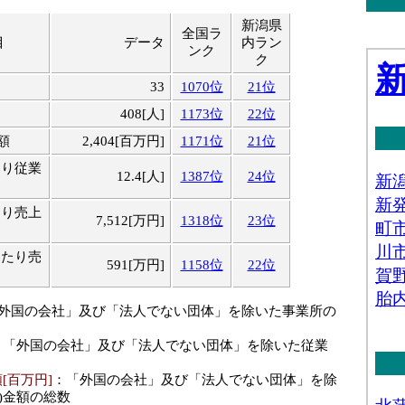
新潟県
全国ラ
目
データ
内ラン
ンク
ク
33
1070位
21位
408[人]
1173位
22位
額
2,404[百万円]
1171位
21位
たり従業
12.4[人]
1387位
24位
たり売上
7,512[万円]
1318位
23位
当たり売
591[万円]
1158位
22位
「外国の会社」及び「法人でない団体」を除いた事業所の
：「外国の会社」及び「法人でない団体」を除いた従業
[百万円]
：「外国の会社」及び「法人でない団体」を除
)金額の総数