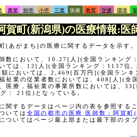
造
農業
卸売
小売
三業
医療
教育
交通
環境
 |阿賀町(新潟県)の医療情報:医師
町[あがまち]の医療に関するデータを示す
において、10.27[人](全国ランキング：
いては、12[人](全国ランキング：1137位,
においては、2,469[百万円](全国ランキン
福祉業の従業者数においては、408[人](全国
)、医療，福祉業の事業所数においては、33[
ング： 21位)となっている。
に関するデータはページ内の表を参照する
ついては
全国の都市の医療 医師数：阿賀町(
についてはページ最上部または最下部のタ