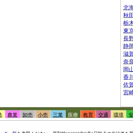
造
農業
卸売
小売
三業
医療
教育
交通
環境