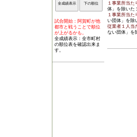
１事業所当たり
体」を除いた
１事業所当たり
い団体」を除
試合開始：阿賀町が他
従業者１人当た
都市と戦うことで順位
ない団体」を
が上がるかも。
全成績表示：全市町村
の順位表を確認出来ま
す。