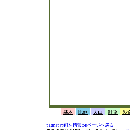
基本
比較
人口
財政
製
patmap市町村情報topページへ戻る