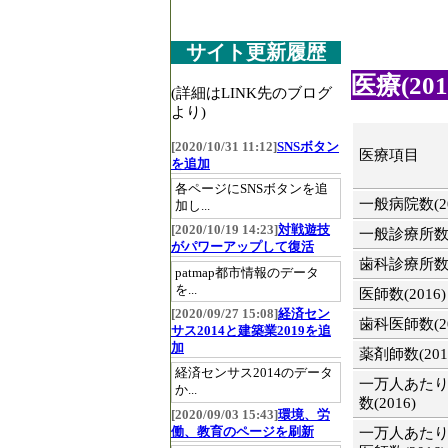
サイト更新履歴
医療(201
(詳細はLINK先のブログ
より)
[2020/10/31 11:12]
SNSボタン
医療項目
を追加
各ページにSNSボタンを追
一般病院数(20
加し...
[2020/10/19 14:23]
対戦遊技
一般診療所数(2
がパワーアップして復活
歯科診療所数(2
patmap都市情報のデータ
を...
医師数(2016)
[2020/09/27 15:08]
経済セン
歯科医師数(20
サス2014と建築業2019を追
加
薬剤師数(201
経済センサス2014のデータ
一万人あた
か...
数(2016)
[2020/09/03 15:43]
環境、労
働、教育のページを刷新
一万人あた