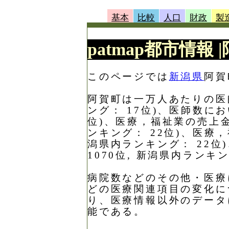
基本
比較
人口
財政
製
patmap都市情報
このページでは
新潟県
阿賀
阿賀町は一万人あたりの医師数
ング： 17位)、医師数にお
位)、医療，福祉業の売上金額
ンキング： 22位)、医療，
潟県内ランキング： 22位
1070位, 新潟県内ランキ
病院数などのその他・医療
どの医療関連項目の変化に
り、医療情報以外のデータ
能である。