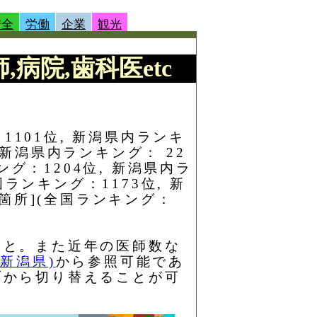
安全
労働
企業
観光
,病院,歯科医etc
。
1101位, 新潟県内ランキ
 新潟県内ランキング： 22
グ：1204位, 新潟県内ラ
ランキング：1173位, 新
箇所](全国ランキング：
こと。また近年の医師数な
新潟県)
から参照可能であ
ブから切り替えることが可