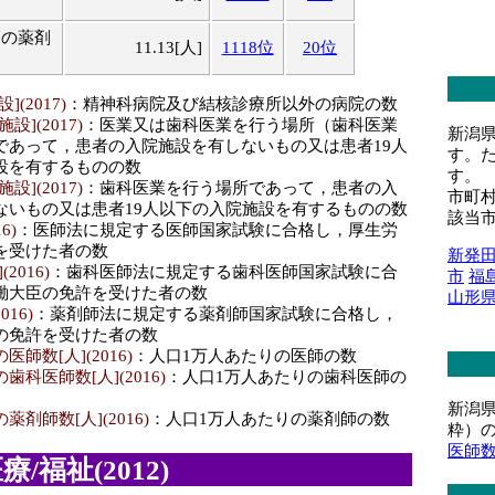
りの薬剤
11.13[人]
1118位
20位
(2017)
：精神科病院及び結核診療所以外の病院の数
](2017)
：医業又は歯科医業を行う場所（歯科医業
新潟
であって，患者の入院施設を有しないもの又は患者19人
す。
設を有するものの数
す。
](2017)
：歯科医業を行う場所であって，患者の入
市町
ないもの又は患者19人以下の入院施設を有するものの数
該当
6)
：医師法に規定する医師国家試験に合格し，厚生労
を受けた者の数
新発
2016)
：歯科医師法に規定する歯科医師国家試験に合
市
福
働大臣の免許を受けた者の数
山形
016)
：薬剤師法に規定する薬剤師国家試験に合格し，
の免許を受けた者の数
師数[人](2016)
：人口1万人あたりの医師の数
科医師数[人](2016)
：人口1万人あたりの歯科医師の
新潟
剤師数[人](2016)
：人口1万人あたりの薬剤師の数
粋）
医師
/福祉(2012)