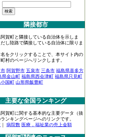
隣接都市
県阿賀町と隣接している自治体を示しま
ただし陸路で隣接している自治体に限りま
村名をクリックすることで、本サイト内の
市町村のページへリンクします。
田市
阿賀野市
五泉市
三条市
福島県喜多方
島県金山町
福島県西会津町
福島県只見町
県小国町
山形県飯豊町
主要な全国ランキング
県阿賀町に関する基本的な主要データ（抜
のランキングページへのリンクです。
数
｜
病院数
医療，福祉業の売上金額