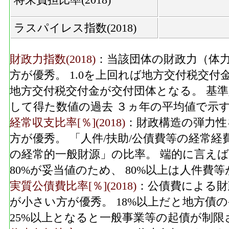
ラスパイレス指数(2018)
財政力指数(2018)
：当該団体の財政力（体力
方が優秀。 1.0を上回れば地方交付税交付
地方交付税交付金が交付団体となる。 基
して得た数値の過去 ３ヵ年の平均値で示
経常収支比率[％](2018)
：財政構造の弾力性
方が優秀。 「人件/扶助/公債費等の経常
の経常的一般財源」の比率。 端的に言えば
80%が妥当値のため、 80%以上は人件
実質公債費比率[％](2018)
：公債費による財
が小さい方が優秀。 18%以上だと地方債
25%以上となると一般事業等の起債が制限