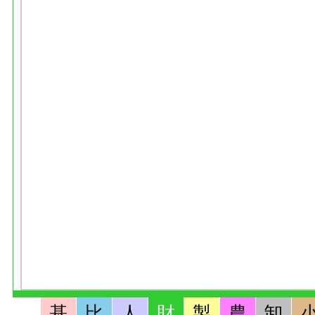
基
比
人
財
製
農
卸