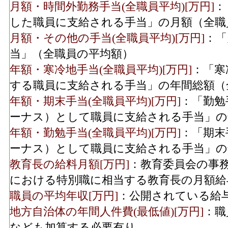
月額・時間外勤務手当(全職員平均)[万円]
：
した職員に支給される手当」の月額（全職
月額・その他の手当(全職員平均)[万円]
：「
当」（全職員の平均額）
年額・寒冷地手当(全職員平均)[万円]
：「寒
する職員に支給される手当」の年間総額（
年額・期末手当(全職員平均)[万円]
：「勤勉
ーナス）として職員に支給される手当」の
年額・勤勉手当(全職員平均)[万円]
：「期末
ーナス）として職員に支給される手当」の
教育長の給料月額[万円]
：教育委員会の事
における特別職に相当する教育長の月額給
職員の平均年収[万円]
：公開されている給
地方自治体の年間人件費(最低値)[万円]
：職
なども加算する必要有り