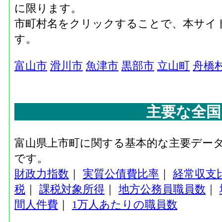
に限ります。
市町村名をクリックすることで、本サイ
す。
富山市
滑川市
魚津市
黒部市
立山町
舟橋
主要な全国
富山県上市町に関する基本的な主要デー
です。
財政力指数
｜
実質公債費比率
｜
経常収支
税
｜
課税対象所得
｜
地方公務員職員数
｜
間人件費
｜
1万人あたりの職員数