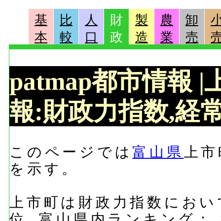
基
比
人
財
製
農
卸
本
較
口
政
造
業
売
patmap都市情報
報:財政力指数,経常
このページでは
富山県
上市
を示す。
上市町は財政力指数において
位, 富山県内ランキング：