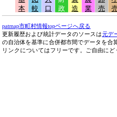
本
較
口
政
造
業
売
patmap市町村情報topページへ戻る
更新履歴および統計データのソースは
元デ
の自治体を基準に合併都市間でデータを合
リンクについてはフリーです。ご自由にど