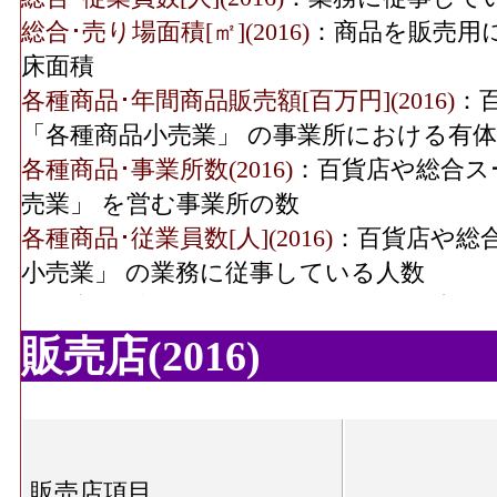
(2016)
総合･売り場面積[㎡](2016)
：商品を販売用
飲食料･年間商品販売額
3,880[
床面積
(2016)
各種商品･年間商品販売額[百万円](2016)
：
「各種商品小売業」 の事業所における有
飲食料･事業所数(2016)
各種商品･事業所数(2016)
：百貨店や総合ス
売業」 を営む事業所の数
飲食料･従業員数(2016)
17
各種商品･従業員数[人](2016)
：百貨店や総
小売業」 の業務に従事している人数
飲食料･売り場面積
15,38
各種商品･売り場面積[㎡](2016)
：百貨店や
(2016)
品小売業」 の商品を販売用に実際に使用
販売店(2016)
機械器具･年間商品販売
359[
織物衣服･年間商品販売額[百万円](2016)
：
額(2016)
小売業(呉服・服地・寝具、男子服、婦人・
機械器具･事業所数
の事業所における有体商品の年間販売総額
(2016)
織物衣服･事業所数(2016)
：「織物・衣服・
販売店項目