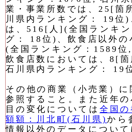
業・事業所数では、25[箇所
川県内ランキング： 19位
は、516[人](全国ランキ
グ： 18位)、飲食店以外の
(全国ランキング：1589位
飲食店数においては、8[箇所
石川県内ランキング： 19
その他の商業（小売業）に
参照すること。また近年の
目の変化については
全国の
額額：川北町(石川県)
から
情報以外のデータについて