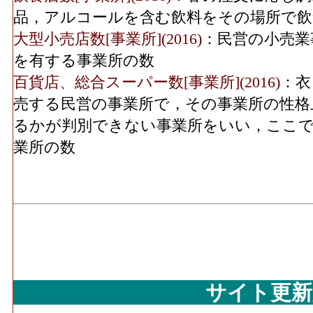
実、食肉、鮮魚、酒、菓子・パン、他)」 
品，アルコールを含む飲料をその場所で飲
飲食料･売り場面積[㎡](2016)
：「飲食料品
無店舗･従業員数(2016)
大型小売店数[事業所](2016)
：民営の小売業
果実、食肉、鮮魚、酒、菓子・パン、他)」
を有する事業所の数
使用する売場の延床面積
百貨店、総合スーパー数[事業所](2016)
：衣
機械器具･年間商品販売額[百万円](2016)
：
売する民営の事業所で，その事業所の性格
具小売業」 の事業所における有体商品の
るかが判別できない事業所をいい，ここで
機械器具･事業所数(2016)
：「自動車、自転
業所の数
営む事業所の数
機械器具･従業員数[人](2016)
：「自動車、
の業務に従事している人数
機械器具･売り場面積[㎡](2016)
：「自動車
業」 の商品を販売用に実際に使用する売
その他･年間商品販売額[百万円](2016)
：「
具・畳、じゅう器、医薬品・化粧品、農耕
サイト更新
具、スポーツ用品・がん具・娯楽用品・楽