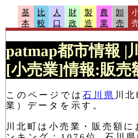
基
比
人
財
製
農
卸
本
較
口
政
造
業
売
patmap都市情報 
[小売業]情報:販売額
このページでは
石川県
川北
業）データを示す。
川北町は小売業・販売額におい
ンキング：1076位, 石川