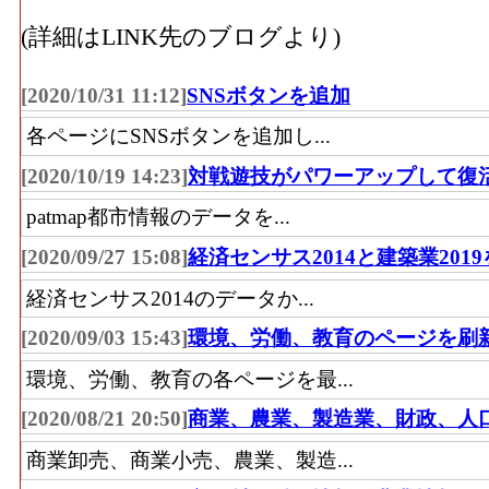
鏡、他)」 の事業所における有体商品の年
(詳細はLINK先のブログより)
その他･事業所数(2016)
：「その他小売業(
器、医薬品・化粧品、農耕用品、燃料、書
[2020/10/31 11:12]
SNSボタンを追加
品・がん具・娯楽用品・楽器、写真機・時計
各ページにSNSボタンを追加し...
業所の数
[2020/10/19 14:23]
対戦遊技がパワーアップして復
その他･従業員数[人](2016)
：「その他小売
patmap都市情報のデータを...
う器、医薬品・化粧品、農耕用品、燃料、
品・がん具・娯楽用品・楽器、写真機・時計
[2020/09/27 15:08]
経済センサス2014と建築業201
従事している人数
経済センサス2014のデータか...
その他･売り場面積[㎡](2016)
：「その他小
[2020/09/03 15:43]
環境、労働、教育のページを刷
ゅう器、医薬品・化粧品、農耕用品、燃料
環境、労働、教育の各ページを最...
ツ用品・がん具・娯楽用品・楽器、写真機・
[2020/08/21 20:50]
商業、農業、製造業、財政、人
品を販売用に実際に使用する売場の延床面
無店舗･年間商品販売額[百万円](2016)
：「
商業卸売、商業小売、農業、製造...