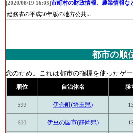
問販売、自動販売機、他)」 の事業所にお
[2020/08/19 16:05]
市町村の財政情報、農業情報な
額
総務省の平成30年版の地方公共...
無店舗･事業所数(2016)
：「無店舗小売業(
販売機、他)」 を営む事業所の数
無店舗･従業員数[人](2016)
：「無店舗小売業
動販売機、他)」 の業務に従事している人
都市の順
念のため。これは都市の指標を使ったゲーム
順位
自治体名
勝
599
伊奈町(埼玉県)
1
600
伊豆の国市(静岡県)
1