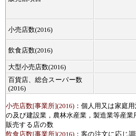
機械器具･従業員数
服地・寝具、男子服、婦人・子供服、靴・履
2
(2016)
の数
織物衣服･従業員数[人](2016)
：「織物・衣
機械器具･売り場面積
20
小売店数(2016)
(2016)
服・服地・寝具、男子服、婦人・子供服、靴
従事している人数
その他･年間商品販売額
928[
飲食店数(2016)
織物衣服･売り場面積[㎡](2016)
：「織物・
(2016)
(呉服・服地・寝具、男子服、婦人・子供服
大型小売店数(2016)
その他･事業所数(2016)
を販売用に実際に使用する売場の延床面積
飲食料･年間商品販売額[百万円](2016)
：「
百貨店、総合スーパー数
(2016)
品、野菜・果実、食肉、鮮魚、酒、菓子・パ
その他･従業員数(2016)
7
ける有体商品の年間販売総額
小売店数[事業所](2016)
：個人用又は家庭用
その他･売り場面積
飲食料･事業所数(2016)
：「飲食料品小売業
25
(2016)
の及び建設業，農林水産業，製造業等産業
実、食肉、鮮魚、酒、菓子・パン、他)」 
販売する店の数
飲食料･従業員数[人](2016)
：「飲食料品小売
無店舗･事業所数(2016)
飲食店数[事業所](2016)
：客の注文に応じ調