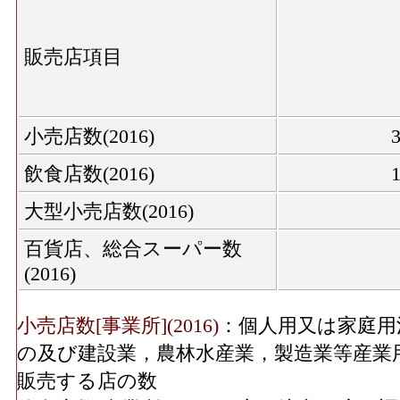
の事業所における有体商品の年間販売総額
飲食料･売り場面積(2016)
13,7
織物衣服･事業所数(2016)
：「織物・衣服・
販売店項目
服地・寝具、男子服、婦人・子供服、靴・履
機械器具･年間商品販売
の数
7,255[
額(2016)
織物衣服･従業員数[人](2016)
：「織物・衣
小売店数(2016)
服・服地・寝具、男子服、婦人・子供服、靴
機械器具･事業所数(2016)
飲食店数(2016)
従事している人数
大型小売店数(2016)
織物衣服･売り場面積[㎡](2016)
：「織物・
機械器具･従業員数(2016)
3
(呉服・服地・寝具、男子服、婦人・子供服
百貨店、総合スーパー数
を販売用に実際に使用する売場の延床面積
(2016)
機械器具･売り場面積
6,6
飲食料･年間商品販売額[百万円](2016)
：「
(2016)
品、野菜・果実、食肉、鮮魚、酒、菓子・パ
小売店数[事業所](2016)
：個人用又は家庭用
ける有体商品の年間販売総額
その他･事業所数(2016)
の及び建設業，農林水産業，製造業等産業
飲食料･事業所数(2016)
：「飲食料品小売業
販売する店の数