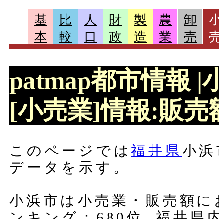
基
比
人
財
製
農
卸
本
較
口
政
造
業
売
patmap都市情報 
[小売業]情報:販売額
このページでは
福井県
小浜
データを示す。
小浜市は小売業・販売額におい
ンキング：680位, 福井県