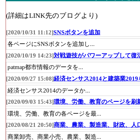
具・畳、じゅう器、医薬品・化粧品、農耕
(詳細はLINK先のブログより)
具、スポーツ用品・がん具・娯楽用品・楽
鏡、他)」 の事業所における有体商品の年
[2020/10/31 11:12]
SNSボタンを追加
その他･事業所数(2016)
：「その他小売業(
各ページにSNSボタンを追加し...
器、医薬品・化粧品、農耕用品、燃料、書
品・がん具・娯楽用品・楽器、写真機・時計
[2020/10/19 14:23]
対戦遊技がパワーアップして復
業所の数
patmap都市情報のデータを...
その他･従業員数[人](2016)
：「その他小売
[2020/09/27 15:08]
経済センサス2014と建築業201
う器、医薬品・化粧品、農耕用品、燃料、
経済センサス2014のデータか...
品・がん具・娯楽用品・楽器、写真機・時計
[2020/09/03 15:43]
環境、労働、教育のページを刷
従事している人数
その他･売り場面積[㎡](2016)
：「その他小
環境、労働、教育の各ページを最...
ゅう器、医薬品・化粧品、農耕用品、燃料
[2020/08/21 20:50]
商業、農業、製造業、財政、人
ツ用品・がん具・娯楽用品・楽器、写真機・
商業卸売、商業小売、農業、製造...