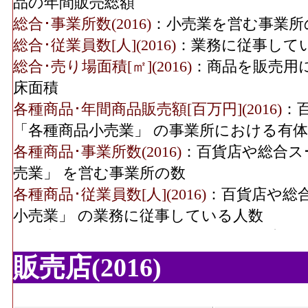
品の年間販売総額
織物衣服･年間商品販売
1,276[
総合･事業所数(2016)
：小売業を営む事業所
額(2016)
総合･従業員数[人](2016)
：業務に従事して
織物衣服･事業所数(2016)
総合･売り場面積[㎡](2016)
：商品を販売用
床面積
織物衣服･従業員数(2016)
各種商品･年間商品販売額[百万円](2016)
：
「各種商品小売業」 の事業所における有
織物衣服･売り場面積
各種商品･事業所数(2016)
：百貨店や総合ス
3,6
(2016)
売業」 を営む事業所の数
飲食料･年間商品販売額
各種商品･従業員数[人](2016)
：百貨店や総
11,565[
(2016)
小売業」 の業務に従事している人数
各種商品･売り場面積[㎡](2016)
：百貨店や
飲食料･事業所数(2016)
品小売業」 の商品を販売用に実際に使用
販売店(2016)
織物衣服･年間商品販売額[百万円](2016)
：
飲食料･従業員数(2016)
8
小売業(呉服・服地・寝具、男子服、婦人・