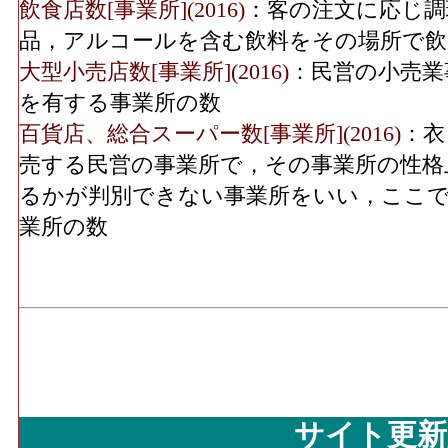
実、食肉、鮮魚、酒、菓子・パン、他)」 
飲食店数[事業所](2016)
：客の注文に応じ調
その他･従業員数(2016)
6
飲食料･従業員数[人](2016)
：「飲食料品小売
品，アルコールを含む飲料をその場所で飲
実、食肉、鮮魚、酒、菓子・パン、他)」 
その他･売り場面積
大型小売店数[事業所](2016)
：民営の小売業
17,9
(2016)
飲食料･売り場面積[㎡](2016)
：「飲食料品
を有する事業所の数
果実、食肉、鮮魚、酒、菓子・パン、他)」
百貨店、総合スーパー数[事業所](2016)
：衣
無店舗･年間商品販売額
1,548[
使用する売場の延床面積
売する民営の事業所で，その事業所の性格
(2016)
機械器具･年間商品販売額[百万円](2016)
：
るかが判別できない事業所をいい，ここで
無店舗･事業所数(2016)
具小売業」 の事業所における有体商品の
業所の数
機械器具･事業所数(2016)
：「自動車、自転
営む事業所の数
無店舗･従業員数(2016)
機械器具･従業員数[人](2016)
：「自動車、
の業務に従事している人数
機械器具･売り場面積[㎡](2016)
：「自動車
業」 の商品を販売用に実際に使用する売
サイト更新
その他･年間商品販売額[百万円](2016)
：「