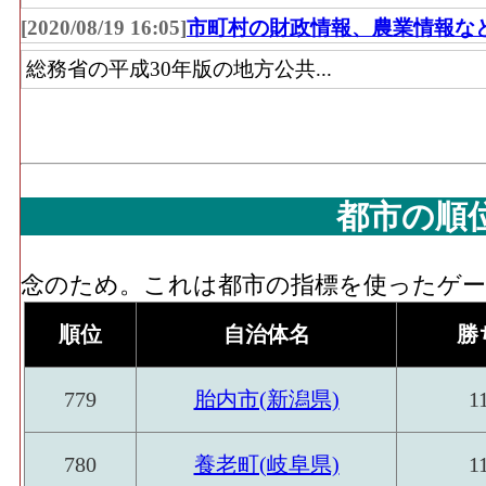
品を販売用に実際に使用する売場の延床面
[2020/08/19 16:05]
市町村の財政情報、農業情報な
無店舗･年間商品販売額[百万円](2016)
：「
総務省の平成30年版の地方公共...
問販売、自動販売機、他)」 の事業所にお
額
無店舗･事業所数(2016)
：「無店舗小売業(
販売機、他)」 を営む事業所の数
無店舗･従業員数[人](2016)
：「無店舗小売業
都市の順
動販売機、他)」 の業務に従事している人
念のため。これは都市の指標を使ったゲーム
順位
自治体名
勝
779
胎内市(新潟県)
1
780
養老町(岐阜県)
1