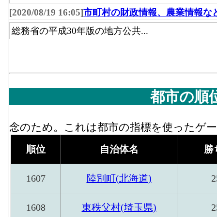
[2020/08/19 16:05]
市町村の財政情報、農業情報な
機械器具･年間商品販売額[百万円](2016)
：
器具、自動車、電気機械器具、その他の機械
総務省の平成30年版の地方公共...
る有体商品の年間販売総額
機械器具･事業所数(2016)
：「機械器具卸売
車、電気機械器具、その他の機械器具)」 
機械器具･従業員数[人](2016)
：「機械器具
都市の順
車、電気機械器具、その他の機械器具)」 
その他･年間商品販売額[百万円](2016)
：「
念のため。これは都市の指標を使ったゲーム
具・じゅう器等、医薬品・化粧品等、紙・紙
おける有体商品の年間販売総額
順位
自治体名
勝
その他･事業所数(2016)
：「その他卸売業(
1607
陸別町(北海道)
2
医薬品・化粧品等、紙・紙製品、他)」 を
その他･従業員数[人](2016)
：「その他卸売
1608
東秩父村(埼玉県)
2
等、医薬品・化粧品等、紙・紙製品、他)」