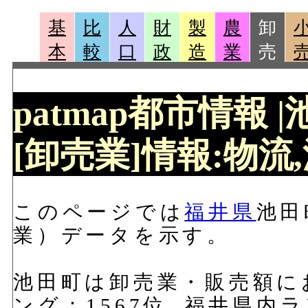
基
比
人
財
製
農
卸
本
較
口
政
造
業
売
patmap都市情報 
[卸売業]情報:物流,
このページでは
福井県
池田
業）データを示す。
池田町は卸売業・販売額にお
ング：1567位, 福井県内