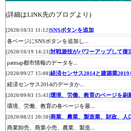
水産物、食料・飲料)」 の事業所における
飲食料･事業所数(2016)
：「飲食料品卸売業
(詳細はLINK先のブログより)
料・飲料)」 を営む事業所の数
[2020/10/31 11:12]
SNSボタンを追加
飲食料･従業員数[人](2016)
：「飲食料品卸売
料・飲料)」 の業務に従事している人数
各ページにSNSボタンを追加し...
建築鉱物金属材料･年間商品販売額[百万円](20
[2020/10/19 14:23]
対戦遊技がパワーアップして復
物・金属材料等卸売業(建築材料、化学製
patmap都市情報のデータを...
品、非鉄金属、再生資源)」 の事業所にお
[2020/09/27 15:08]
経済センサス2014と建築業201
額
経済センサス2014のデータか...
建築鉱物金属材料･事業所数(2016)
：「建築
売業(建築材料、化学製品、石油・鉱物、
[2020/09/03 15:43]
環境、労働、教育のページを刷
資源)」 を営む事業所の数
環境、労働、教育の各ページを最...
建築鉱物金属材料･従業員数[人](2016)
：「
[2020/08/21 20:50]
商業、農業、製造業、財政、人
等卸売業(建築材料、化学製品、石油・鉱
商業卸売、商業小売、農業、製造...
再生資源)」 の業務に従事している人数