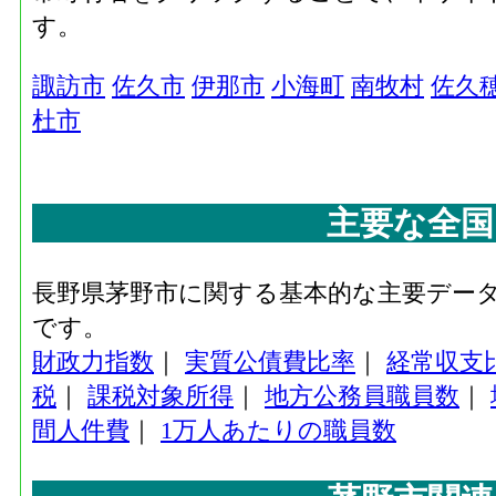
す。
諏訪市
佐久市
伊那市
小海町
南牧村
佐久
杜市
主要な全国
長野県茅野市に関する基本的な主要デー
です。
財政力指数
｜
実質公債費比率
｜
経常収支
税
｜
課税対象所得
｜
地方公務員職員数
｜
間人件費
｜
1万人あたりの職員数