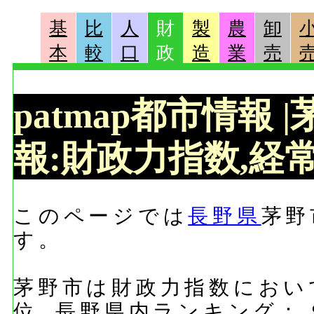
基
比
人
財
製
農
卸
本
較
口
政
造
業
売
patmap都市情報
報:財政力指数,経常
このページでは
長野県
茅野
す。
茅野市は財政力指数において
位, 長野県内ランキング：