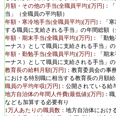
月額・その他の手当(全職員平均)[万円]
：「
当」（全職員の平均額）
年額・寒冷地手当(全職員平均)[万円]
：「寒
する職員に支給される手当」の年間総額（
年額・期末手当(全職員平均)[万円]
：「勤勉
ーナス）として職員に支給される手当」の
年額・勤勉手当(全職員平均)[万円]
：「期末
ーナス）として職員に支給される手当」の
教育長の給料月額[万円]
：教育委員会の事
における特別職に相当する教育長の月額給
職員の平均年収[万円]
：公開されている給
地方自治体の年間人件費(最低値)[万円]
：職
なども加算する必要有り
1万人あたりの職員数
：地方自治体におけ