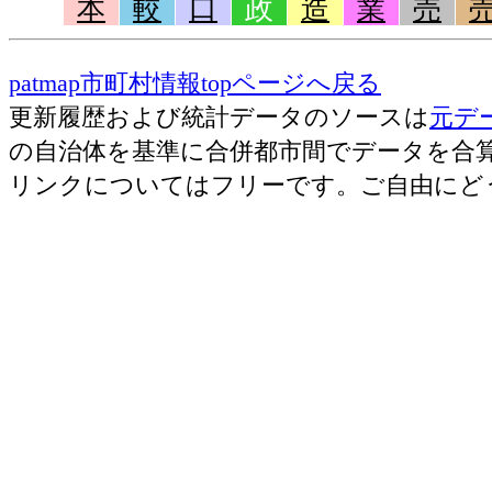
本
較
口
政
造
業
売
patmap市町村情報topページへ戻る
更新履歴および統計データのソースは
元デ
の自治体を基準に合併都市間でデータを合
リンクについてはフリーです。ご自由にど