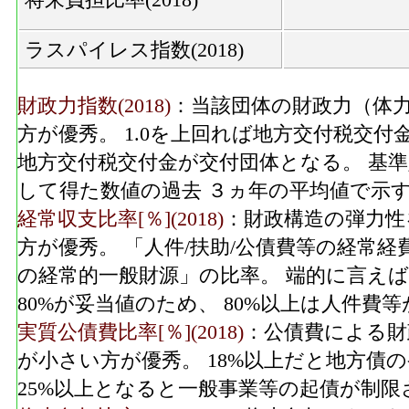
ラスパイレス指数(2018)
財政力指数(2018)
：当該団体の財政力（体力
方が優秀。 1.0を上回れば地方交付税交付
地方交付税交付金が交付団体となる。 基
して得た数値の過去 ３ヵ年の平均値で示
経常収支比率[％](2018)
：財政構造の弾力性
方が優秀。 「人件/扶助/公債費等の経常
の経常的一般財源」の比率。 端的に言えば
80%が妥当値のため、 80%以上は人件
実質公債費比率[％](2018)
：公債費による財
が小さい方が優秀。 18%以上だと地方債
25%以上となると一般事業等の起債が制限