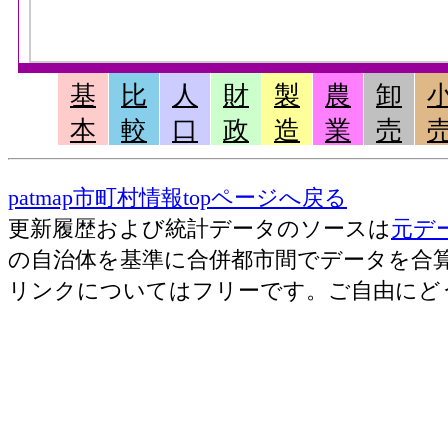
基
比
人
財
製
農
卸
本
較
口
政
造
業
売
patmap市町村情報topページへ戻る
更新履歴および統計データのソースは
元デ
の自治体を基準に合併都市間でデータを合
リンクについてはフリーです。ご自由にど