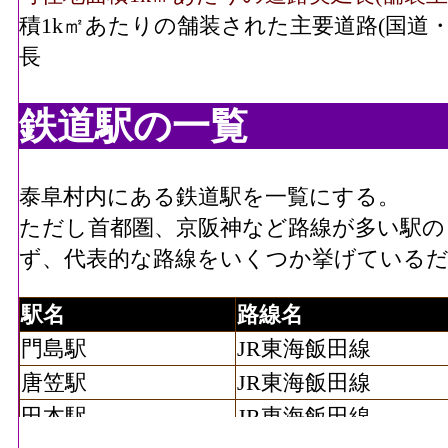
積1k㎡あたりの舗装された主要道路(国道
長
鉄道駅の一覧
泰阜村内にある鉄道駅を一覧にする。
ただし首都圏、京阪神など路線が多い駅の
ず、代表的な路線をいくつか挙げている
駅名
路線名
門島駅
JR東海飯田線
唐笠駅
JR東海飯田線
田本駅
JR東海飯田線