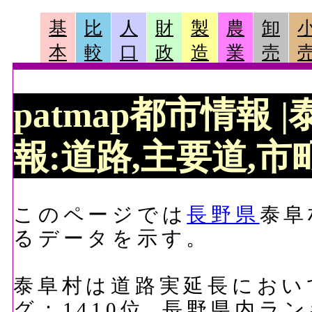
基
比
人
財
製
農
卸
本
較
口
政
造
業
売
patmap都市情報
報:道路,主要道,市町
このページでは
長野県
泰阜
るデータを示す。
泰阜村は道路実延長において、
グ：1410位, 長野県内ラ