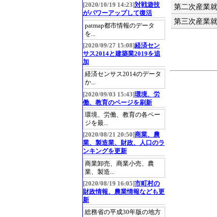
[2020/10/19 14:23]
対戦遊技
第二次産業
がパワーアップして復活
第三次産業
patmap都市情報のデータ
を...
[2020/09/27 15:08]
経済セン
サス2014と建築業2019を追
加
経済センサス2014のデータ
か...
[2020/09/03 15:43]
環境、労
働、教育のページを刷新
環境、労働、教育の各ペー
ジを最...
[2020/08/21 20:50]
商業、農
業、製造業、財政、人口のラ
ンキングを更新
商業卸売、商業小売、農
業、製造...
[2020/08/19 16:05]
市町村の
財政情報、農業情報なども更
新
総務省の平成30年版の地方