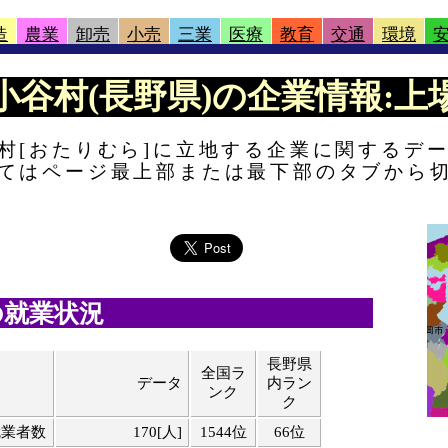
造
農業
卸売
小売
三業
医療
教育
交通
環境
 |小谷村(長野県)の企業情報:上場
村[おたりむら]に立地する企業に関するデ
てはページ最上部または最下部のタブから
の就業状況
長野県
全国ラ
データ
内ラン
ンク
ク
就業者数
170[人]
1544位
66位