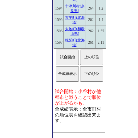
十津川村(奈
1594
264
1.2
良県)
古平町(北海
1595
262
1.4
道)
太地町(和歌
1596
262
1.55
山県)
幌延町(北海
1597
261
2.11
道)
試合開始：小谷村が他
都市と戦うことで順位
が上がるかも。
全成績表示：全市町村
の順位表を確認出来ま
す。