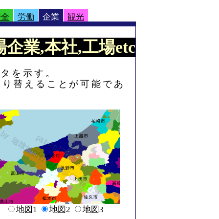
安全
労働
企業
観光
企業,本社,工場etc
ータを示す。
切り替えることが可能であ
地図1
地図2
地図3