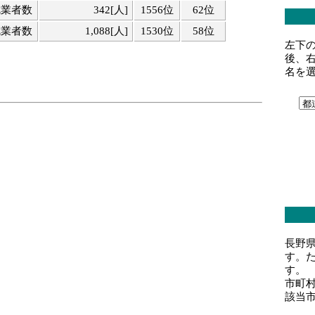
就業者数
342[人]
1556位
62位
就業者数
1,088[人]
1530位
58位
左下
後、
名を
長野
す。
す。
市町
該当