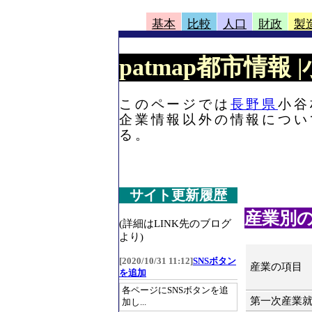
基本
比較
人口
財政
製
patmap都市情報
このページでは
長野県
小谷
企業情報以外の情報につい
る。
サイト更新履歴
産業別
(詳細はLINK先のブログ
より)
[2020/10/31 11:12]
SNSボタン
産業の項目
を追加
各ページにSNSボタンを追
第一次産業
加し...