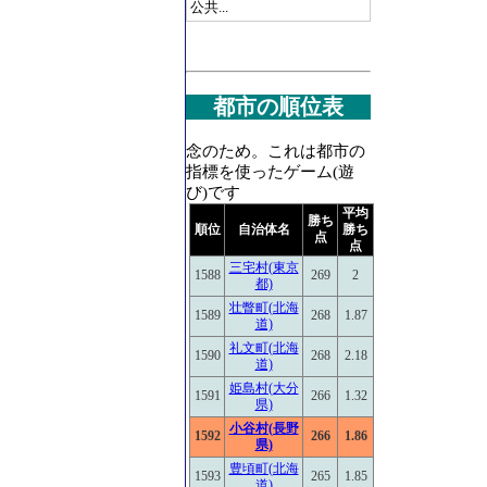
公共...
都市の順位表
念のため。これは都市の
指標を使ったゲーム(遊
び)です
平均
勝ち
順位
自治体名
勝ち
点
点
三宅村(東京
1588
269
2
都)
壮瞥町(北海
1589
268
1.87
道)
礼文町(北海
1590
268
2.18
道)
姫島村(大分
1591
266
1.32
県)
小谷村(長野
1592
266
1.86
県)
豊頃町(北海
1593
265
1.85
道)