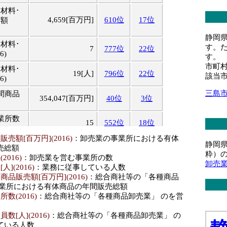
材料･
4,659[百万円]
610位
17位
売額
静岡
材料･
す。
7
777位
22位
6)
す。
市町
材料･
19[人]
796位
22位
該当
6)
三島
間商品
354,047[百万円]
40位
3位
業所数
15
552位
18位
売額[百万円](2016)
：卸売業の事業所における有体
業員数
静岡
1,222[人]
110位
5位
売総額
粋）
016)
：卸売業を営む事業所の数
卸売
商品販
](2016)
：業務に従事している人数
1,364[百万円]
362位
13位
品販売額[百万円](2016)
：総合商社等の「各種商品
事業所における有体商品の年間販売総額
所数
13
564位
16位
数(2016)
：総合商社等の「各種商品卸売業」 のを営
員数
数[人](2016)
：総合商社等の「各種商品卸売業」 の
54[人]
623位
18位
ている人数