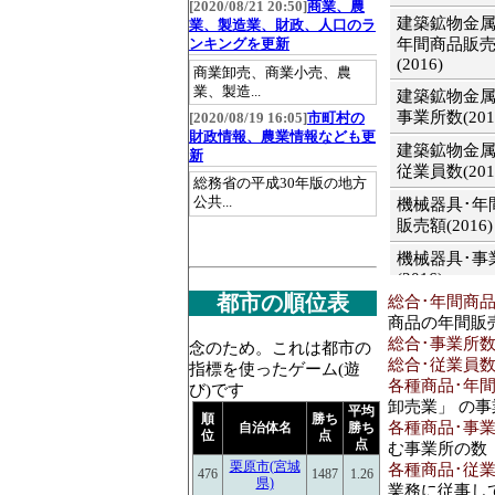
[2020/08/21 20:50]
商業、農
建築鉱物金属
業、製造業、財政、人口のラ
年間商品販
ンキングを更新
(2016)
商業卸売、商業小売、農
業、製造...
建築鉱物金属
事業所数(201
[2020/08/19 16:05]
市町村の
財政情報、農業情報なども更
建築鉱物金属
新
従業員数(201
総務省の平成30年版の地方
公共...
機械器具･年
販売額(2016)
機械器具･事
(2016)
都市の順位表
総合･年間商品販
機械器具･従
商品の年間販
(2016)
総合･事業所数(2
念のため。これは都市の
その他･年間
総合･従業員数[人
指標を使ったゲーム(遊
売額(2016)
各種商品･年間商
び)です
卸売業」 の
平均
その他･事業
順
勝ち
各種商品･事業所
自治体名
勝ち
(2016)
位
点
点
む事業所の数
栗原市(宮城
その他･従業
各種商品･従業員
476
1487
1.26
県)
(2016)
業務に従事し