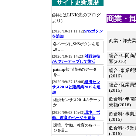
サイト更新履歴
(詳細はLINK先のブログ
商業・卸売
より)
[2020/10/31 11:12]
SNSボタン
を追加
商業・卸売
各ページにSNSボタンを追
加し...
総合･年間商
[2020/10/19 14:23]
対戦遊技
額(2016)
がパワーアップして復活
patmap都市情報のデータ
総合･事業所
を...
(2016)
[2020/09/27 15:08]
経済セン
総合･従業員
サス2014と建築業2019を追
(2016)
加
飲食料･年間
経済センサス2014のデータ
売額(2016)
か...
[2020/09/03 15:43]
環境、労
飲食料･事業
働、教育のページを刷新
(2016)
環境、労働、教育の各ペー
飲食料･従業
ジを最...
(2016)