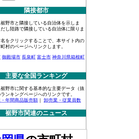
隣接都市
県裾野市と隣接している自治体を示しま
ただし陸路で隣接している自治体に限りま
村名をクリックすることで、本サイト内の
市町村のページへリンクします。
市
御殿場市
長泉町
富士市
神奈川県箱根町
主要な全国ランキング
県裾野市に関する基本的な主要データ（抜
のランキングページへのリンクです。
業・年間商品販売額
｜
卸売業・従業員数
裾野市関連のニュース