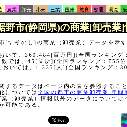
造
農業
卸売
小売
三業
医療
教育
交通
環境
|裾野市(静岡県)の商業[卸売業]
市[すそのし]の商業（卸売業）データを示
て、360,484[百万円](全国ランキング
数では、45[箇所](全国ランキング：755
おいては、1,335[人](全国ランキング：3
関するデータはページ内の表を参照するこ
化については
全国の都市の商業卸売業 年間
商業（卸売業）情報以外のデータについては
が可能である。