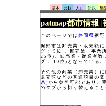
基本
比較
人口
財政
製
patmap都市情報 
このページでは
静岡県
裾野
裾野市は卸売業・販売額におい
グ： 5位)、卸売業・事業所
25位)、卸売業・従業者数に
グ： 10位)となっている。
その他の商業（卸売業）に
販売額などの関連項目の変
県)
から参照可能であり、
のタブから切り替えること