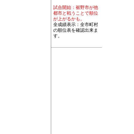
属、再生資源
機械器具･年間商
試合開始：裾野市が他
械器具、自動
都市と戦うことで順位
ける有体商品
が上がるかも。
機械器具･事業所
全成績表示：全市町村
車、電気機械
の順位表を確認出来ま
機械器具･従業員
す。
動車、電気機
数
その他･年間商品
具・じゅう器
おける有体商
その他･事業所数
医薬品・化粧
その他･従業員数[
等、医薬品・
数