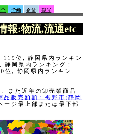
安全
労働
企業
観光
情報:物流,流通etc
す。
：119位, 静岡県内ランキン
位, 静岡県内ランキング：
00位, 静岡県内ランキン
と。また近年の卸売業商品
商品販売額額：裾野市(静岡
ページ最上部または最下部