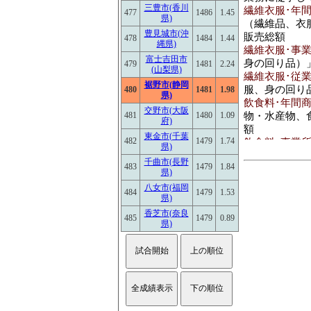
三豊市(香川
繊維衣服･年間商
477
1486
1.45
県)
（繊維品、衣
豊見城市(沖
販売総額
478
1484
1.44
縄県)
繊維衣服･事業所
富士吉田市
身の回り品）
479
1481
2.24
(山梨県)
繊維衣服･従業員
裾野市(静岡
服、身の回り
480
1481
1.98
県)
飲食料･年間商品
交野市(大阪
物・水産物、
481
1480
1.09
府)
額
東金市(千葉
482
1479
1.74
飲食料･事業所数
県)
料・飲料)」 
千曲市(長野
483
1479
1.84
飲食料･従業員数[
県)
食料・飲料)
八女市(福岡
484
1479
1.53
建築鉱物金属材
県)
物・金属材料
香芝市(奈良
485
1479
0.89
品、非鉄金属
県)
額
建築鉱物金属材料
卸売業(建築
生資源)」 を
建築鉱物金属材料
料等卸売業(