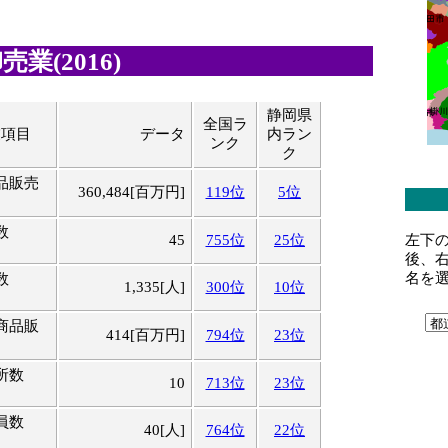
業(2016)
静岡県
全国ラ
業項目
データ
内ラン
ンク
ク
品販売
360,484[百万円]
119位
5位
数
左下
45
755位
25位
後、
名を
数
1,335[人]
300位
10位
商品販
414[百万円]
794位
23位
所数
10
713位
23位
員数
40[人]
764位
22位