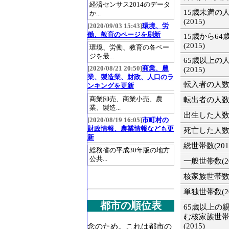
経済センサス2014のデータ
15歳未満の
か...
(2015)
[2020/09/03 15:43]
環境、労
働、教育のページを刷新
15歳から64
(2015)
環境、労働、教育の各ペー
ジを最...
65歳以上の
[2020/08/21 20:50]
商業、農
(2015)
業、製造業、財政、人口のラ
転入者の人数(2
ンキングを更新
商業卸売、商業小売、農
転出者の人数(2
業、製造...
出生した人数(2
[2020/08/19 16:05]
市町村の
財政情報、農業情報なども更
死亡した人数(2
新
総世帯数(201
総務省の平成30年版の地方
公共...
一般世帯数(20
核家族世帯数(2
単独世帯数(20
都市の順位表
65歳以上の
む核家族世
(2015)
念のため。これは都市の