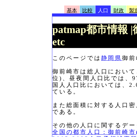
基本
比較
人口
財政
製
patmap都市情報
etc
このページでは
静岡県
御前
御前崎市は総人口において、3
位)、昼夜間人口比では、97
国人人口比においては、2.0
ている。
また総面積に対する人口密度は
である。
その他の人口に関するデー
全国の都市人口：御前崎市(