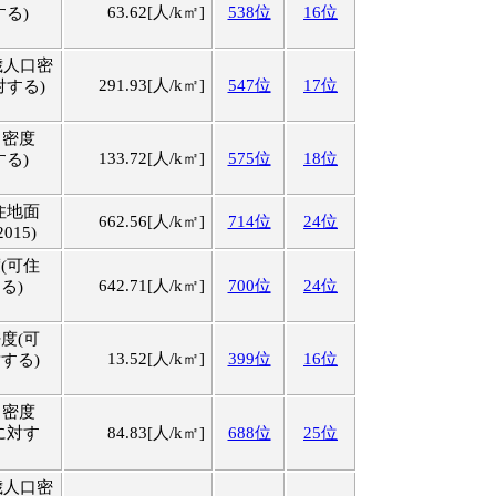
63.62[人/k㎡]
538位
16位
する)
歳人口密
291.93[人/k㎡]
547位
17位
対する)
口密度
133.72[人/k㎡]
575位
18位
する)
住地面
662.56[人/k㎡]
714位
24位
015)
(可住
642.71[人/k㎡]
700位
24位
る)
度(可
13.52[人/k㎡]
399位
16位
する)
口密度
に対す
84.83[人/k㎡]
688位
25位
歳人口密