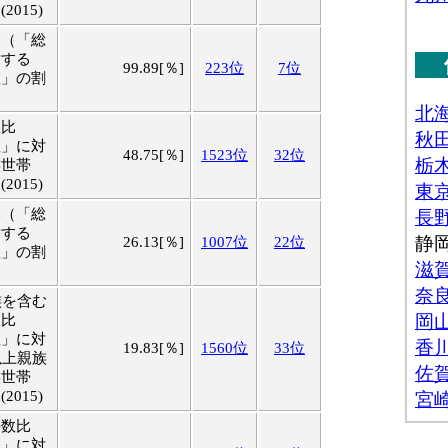
015)
比（「総
対する
99.89[％]
223位
7位
数」の割
数比
数」に対
48.75[％]
1523位
32位
族世帯
015)
比（「総
対する
26.13[％]
1007位
22位
数」の割
族を含む
数比
数」に対
19.83[％]
1560位
33位
以上親族
族世帯
015)
帯数比
数」に対