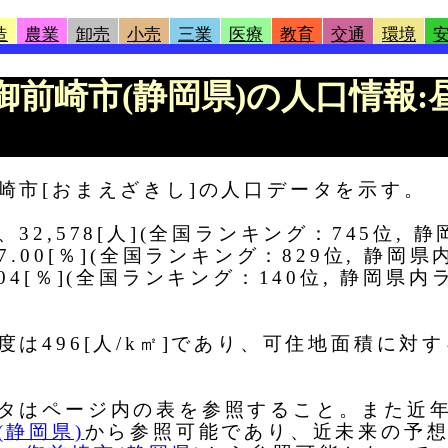
造
農業
卸売
小売
三業
医療
教育
交通
環境
 |御前崎市(静岡県)の人口情報
崎市[おまえざきし]の人口データを示す。
2,578[人](全国ランキング：745位, 
.00[％](全国ランキング：829位, 静岡県
4[％](全国ランキング：140位, 静岡県内
496[人/k㎡]であり、可住地面積に対する
タはページ内の表を参照すること。また近
静岡県)
から参照可能であり、近未来の予