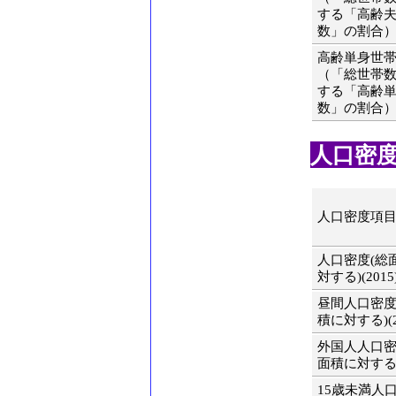
する「高齢
数」の割合）(2
高齢単身世
（「総世帯
する「高齢
数」の割合）(2
人口密度(
人口密度項
人口密度(総
対する)(2015
昼間人口密度
積に対する)(2
外国人人口密
面積に対する)(
15歳未満人