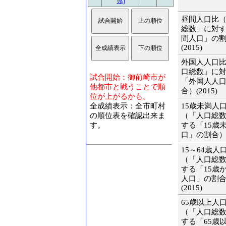
県)
昼間人口比
総数」に対
間人口」の
(2015)
外国人人口
口総数」に
試合開始：御前崎市が
「外国人人
他都市と戦うことで順
合）(2015)
位が上がるかも。
全成績表示：全市町村
15歳未満人
の順位表を確認出来ま
（「人口総
す。
する「15歳
口」の割合）(2
15～64歳人
（「人口総
する「15歳か
人口」の割
(2015)
65歳以上人
（「人口総
する「65歳