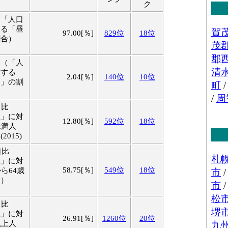
ク
（「人口
する「昼
97.00[％]
829位
18位
割合）
比（「人
対する
2.04[％]
140位
10位
口」の割
口比
数」に対
12.80[％]
592位
18位
未満人
015)
口比
数」に対
58.75[％]
549位
18位
ら64歳
合）
口比
数」に対
26.91[％]
1260位
20位
以上人