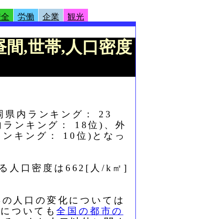
安全
労働
企業
観光
:昼間,世帯,人口密度
静岡県内ランキング： 23
内ランキング： 18位)、外
ランキング： 10位)となっ
人口密度は662[人/k㎡]
年の人口の変化については
想についても
全国の都市の