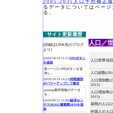
2005-2035人口予想補
るデータについてはページ
る。
サイト更新履歴
人口／世帯(
(詳細はLINK先のブログ
より)
[2020/10/31 11:12]
SNSボタン
人口世帯項
を追加
各ページにSNSボタンを追
人口総数(201
加し...
[2020/10/19 14:23]
対戦遊技
人口増加数(20
がパワーアップして復活
2015)
patmap都市情報のデータ
人口増加率(20
を...
2015)
[2020/09/27 15:08]
経済セン
昼間の人口(20
サス2014と建築業2019を追
加
外国人の人口(2