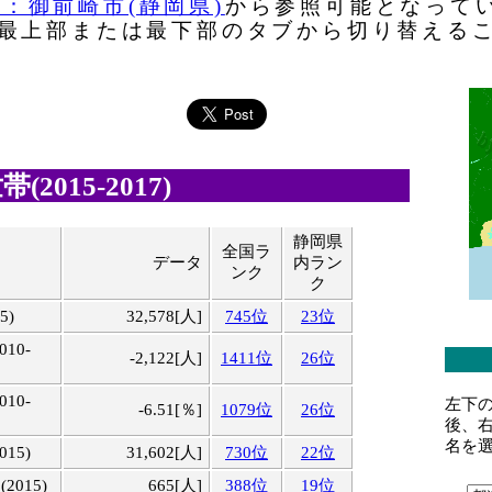
正版：御前崎市(静岡県)
から参照可能となって
最上部または最下部のタブから切り替える
2015-2017)
静岡県
全国ラ
目
データ
内ラン
ンク
ク
5)
32,578[人]
745位
23位
10-
-2,122[人]
1411位
26位
10-
左下
-6.51[％]
1079位
26位
後、
名を
15)
31,602[人]
730位
22位
015)
665[人]
388位
19位