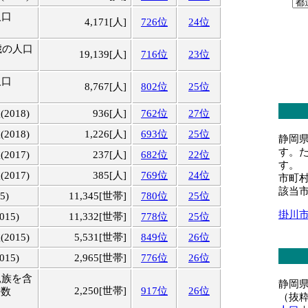
人口
4,171[人]
726位
24位
歳の人口
19,139[人]
716位
23位
人口
8,767[人]
802位
25位
018)
936[人]
762位
27位
018)
1,226[人]
693位
25位
静岡
す。
017)
237[人]
682位
22位
す。
017)
385[人]
769位
24位
市町
該当
5)
11,345[世帯]
780位
25位
掛川
15)
11,332[世帯]
778位
25位
015)
5,531[世帯]
849位
26位
15)
2,965[世帯]
776位
26位
親族を含
静岡
2,250[世帯]
917位
26位
帯数
（抜