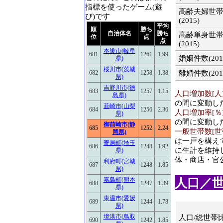
指標を使ったゲーム(遊
高齢夫婦世
び)です
(2015)
平均
順
勝ち
自治体名
勝ち
高齢単身世
位
点
点
(2015)
本巣市(岐阜
681
1261
1.99
婚姻件数(201
県)
桜川市(茨城
離婚件数(201
682
1258
1.38
県)
吉野川市(徳
683
1257
1.15
人口増加数[人](2
島県)
の間に変動し
韮崎市(山梨
684
1256
2.36
人口増加率[％](2
県)
の間に変動し
御前崎市(静
685
1252
2.24
一般世帯数[世帯]
岡県)
は一戸を構え
寄居町(埼玉
686
1248
1.92
に生計を維持し
県)
体・商店・官
利府町(宮城
687
1248
1.85
県)
人口／世帯
嘉島町(熊本
688
1247
1.39
県)
東温市(愛媛
689
1244
1.78
県)
境港市(鳥取
人口/総世帯
690
1242
1.85