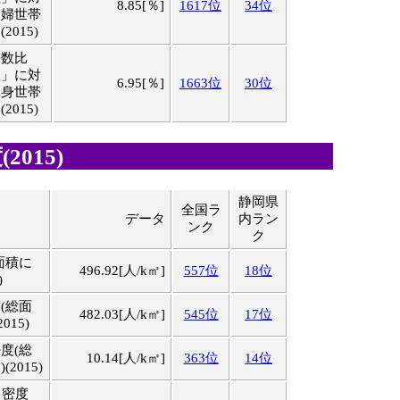
8.85[％]
1617位
34位
夫婦世帯
015)
帯数比
数」に対
6.95[％]
1663位
30位
単身世帯
015)
2015)
静岡県
全国ラ
目
データ
内ラン
ンク
ク
面積に
496.92[人/k㎡]
557位
18位
)
(総面
482.03[人/k㎡]
545位
17位
015)
度(総
10.14[人/k㎡]
363位
14位
2015)
口密度