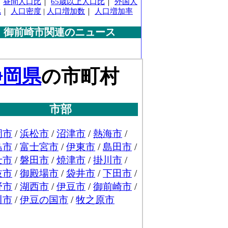
｜
昼間人口比
｜
65歳以上人口比
｜
外国人
比
｜
人口密度
|
人口増加数
｜
人口増加率
御前崎市関連のニュース