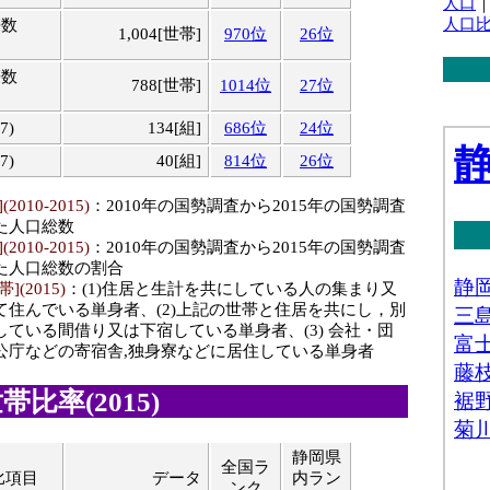
人口
人口
帯数
1,004[世帯]
970位
26位
帯数
788[世帯]
1014位
27位
7)
134[組]
686位
24位
7)
40[組]
814位
26位
010-2015)
：2010年の国勢調査から2015年の国勢調査
た人口総数
010-2015)
：2010年の国勢調査から2015年の国勢調査
た人口総数の割合
(2015)
：(1)住居と生計を共にしている人の集まり又
て住んでいる単身者、(2)上記の世帯と住居を共にし，別
ている間借り又は下宿している単身者、(3) 会社・団
公庁などの寄宿舎,独身寮などに居住している単身者
比率(2015)
静岡県
全国ラ
比項目
データ
内ラン
ンク