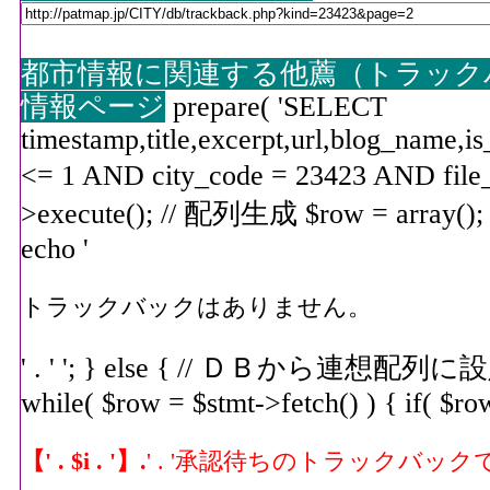
都市情報に関連する他薦（トラック
情報ページ
prepare( 'SELECT
timestamp,title,excerpt,url,blog_nam
<= 1 AND city_code = 23423 AND file_k
>execute(); // 配列生成 $row = array(); $i
echo '
トラックバックはありません。
' . ' '; } else { // ＤＢから
while( $row = $stmt->fetch() ) { if( $row
【' . $i . '】.
' . '承認待ちのトラックバック