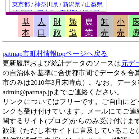
基
人
財
製
農
卸
小
本
口
政
造
業
売
売
patmap市町村情報topページへ戻る
更新履歴および統計データのソースは
元デ
の自治体を基準に合併都市間でデータを合
市のみは2010年3月末時点）。なお、デ
admin@patmap.jpまでご連絡ください。
リンクについてはフリーです。ご自由にど
ンクも受け付けています。メールにてご連
関するサイト(ブログ)からのみ受け付け
歓迎（ただし本サイトに言及していること(nof