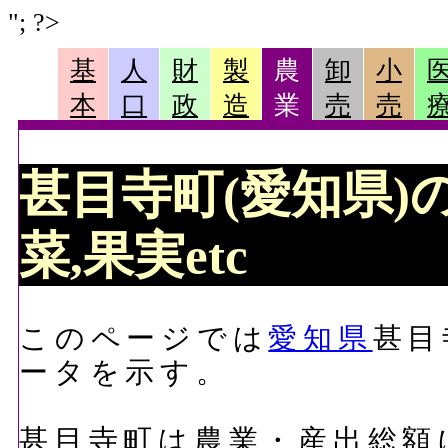
"; ?>
基
人
財
製
農
卸
小
本
口
政
造
業
売
売
甚目寺町(愛知県)の
菜,果実etc
このページでは
愛知県
甚目
ータを示す。
甚目寺町は農業・産出総額に