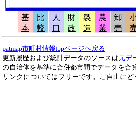
基
比
人
財
製
農
卸
本
較
口
政
造
業
売
patmap市町村情報topページへ戻る
更新履歴および統計データのソースは
元デ
の自治体を基準に合併都市間でデータを合
リンクについてはフリーです。ご自由にど