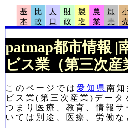
基
比
人
財
製
農
卸
本
較
口
政
造
業
売
patmap都市情報
ビス業（第三次産業
このページでは
愛知県
南知
ビス業(第三次産業)デー
つまり医療、教育、情報サ
いては別途、医療、労働な