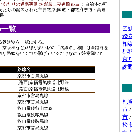
㎡あたりの道路実延長(舗装主要道路)[km]
：自治体の可
㎡あたりの舗装された主要道路(国道・都道府県道・高速
長
の一覧
る鉄道駅を一覧にする。
、京阪神など路線が多い駅の「路線名」欄には全路線を
的な路線をいくつか挙げているだけなので注意願いた
路線名
京都市営烏丸線
[路面]京福電気鉄道北野線
[路面]京福電気鉄道北野線
京都市営烏丸線
京都市営烏丸線
叡山電鉄叡山本線
叡山電鉄鞍馬線
叡山電鉄鞍馬線
京都市営烏丸線