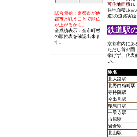
可住地面積1k
住地面積1k
試合開始：京都市が他
道)の道路実延
都市と戦うことで順位
が上がるかも。
鉄道駅
全成績表示：全市町村
の順位表を確認出来ま
す。
京都市内にあ
ただし首都圏
挙げず、代表
い。
駅名
北大路駅
北野白梅町駅
等持院駅
今出川駅
鞍馬口駅
一乗寺駅
市原駅
岩倉駅
北山駅