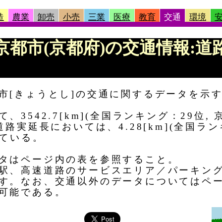
造
農業
卸売
小売
三業
医療
教育
交通
環境
 |京都市(京都府)の交通情報:
市[きょうとし]の交通に関するデータを示
3542.7[km](全国ランキング：29位,
路実延長においては、4.28[km](全国ラン
っている。
タはページ内の表を参照すること。
駅、高速道路のサービスエリア／パーキン
す。なお、交通以外のデータについてはペ
可能である。