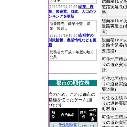
ジを最...
総面積1k㎡
道路実延長(
[2020/08/21 20:50]
商業、農
業、製造業、財政、人口のラ
路)
ンキングを更新
総面積1k㎡
商業卸売、商業小売、農
道路実延長(
業、製造...
道)
[2020/08/19 16:05]
市町村の
総面積1k㎡
財政情報、農業情報なども更
新
道路実延長(
要道路)
総務省の平成30年版の地方
公共...
可住地面積1
りの道路実延
計)
可住地面積1
都市の順位表
りの道路実延
要道路)
念のため。これは都市の
可住地面積1
指標を使ったゲーム(遊
りの道路実延
び)です
町村道)
平均
順
勝ち
自治体名
勝ち
可住地面積1
位
点
点
りの道路実延
千代田区(東
8
4872
1.71