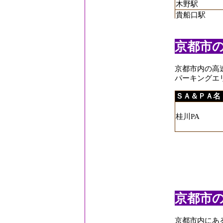
木野駅
貴船口駅
京都精華大前
鞍馬駅
京都市
ケーブル比叡
ケーブル八瀬
京都市内の高
国際会館駅
パーキングエ
山門駅
修学院駅
ＳＡ＆ＰＡ名
神宮丸太町駅
桂川PA
宝ヶ池駅
多宝塔駅
茶山駅
出町柳駅
二軒茶屋駅
二ノ瀬駅
京都市
八幡前駅
松ヶ崎駅
三宅八幡駅
京都市内にあ