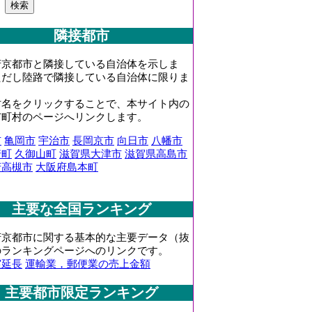
隣接都市
府京都市と隣接している自治体を示しま
ただし陸路で隣接している自治体に限りま
村名をクリックすることで、本サイト内の
市町村のページへリンクします。
市
亀岡市
宇治市
長岡京市
向日市
八幡市
崎町
久御山町
滋賀県大津市
滋賀県高島市
府高槻市
大阪府島本町
主要な全国ランキング
府京都市に関する基本的な主要データ（抜
のランキングページへのリンクです。
実延長
運輸業，郵便業の売上金額
主要都市限定ランキング