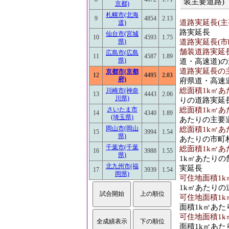
装主要道路)
京都)
札幌市(北海
9
4854
2.13
道路実延長(主要
道)
路実延長
仙台市(宮城
10
4593
1.75
道路実延長(市町
県)
舗装道路実延長(
広島市(広島
11
4587
1.89
県)
道・高速道)
道路実延長の主
京都市(京都
12
4495
2.03
府)
府県道・高速
総面積1k㎡あ
川崎市(神奈
13
4443
2.06
川県)
りの道路実延
総面積1k㎡あ
さいたま市
14
4340
1.89
(埼玉県)
あたりの主要
岡山市(岡山
総面積1k㎡あ
15
3994
1.54
県)
あたりの市町
千葉市(千葉
総面積1k㎡あ
16
3988
1.55
県)
1k㎡あたり
北九州市(福
実延長
17
3939
1.54
岡県)
可住地面積1k
1k㎡あたりの
可住地面積1k
面積1k㎡あ
可住地面積1k
面積1k㎡あ