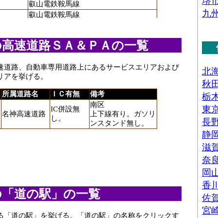
叡山電鉄鞍馬線
叡山電鉄鞍馬線
駅
叡山電鉄鞍馬線
叡山電鉄鞍馬線
の高速道路ＳＡ＆ＰＡの一覧
駅
[ケーブル]京福電気鉄道鋼索線
駅
[ケーブル]京福電気鉄道鋼索線
速道路、自動車専用道路上にあるサービスエリアおよび
京都市営烏丸線
リアを挙げる。
[ケーブル]鞍馬山鋼索鉄道
叡山電鉄叡山本線
所属道路名
ＩＣ有無
備考
京阪鴨東線
南区
IC併設無
叡山電鉄叡山本線
名神高速道路
上下線有り。ガソリ
し。
叡山電鉄鞍馬線
ンスタンド無し。
[ケーブル]鞍馬山鋼索鉄道
叡山電鉄叡山本線
京阪鴨東線
叡山電鉄叡山本線
叡山電鉄鞍馬線
叡山電鉄鞍馬線
の「道の駅」の一覧
叡山電鉄鞍馬線
京都市営烏丸線
叡山電鉄叡山本線
る「道の駅」を挙げる。「道の駅」の名称をクリックす