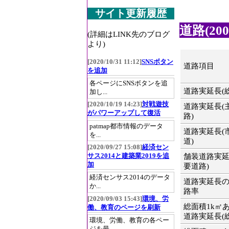
サイト更新履歴
道路(200
(詳細はLINK先のブログ
より)
[2020/10/31 11:12]
SNSボタン
道路項目
を追加
各ページにSNSボタンを追
道路実延長(
加し...
[2020/10/19 14:23]
対戦遊技
道路実延長(
がパワーアップして復活
路)
patmap都市情報のデータ
道路実延長(
を...
道)
[2020/09/27 15:08]
経済セン
サス2014と建築業2019を追
舗装道路実延
加
要道路)
経済センサス2014のデータ
道路実延長
か...
路率
[2020/09/03 15:43]
環境、労
総面積1k㎡
働、教育のページを刷新
道路実延長(
環境、労働、教育の各ペー