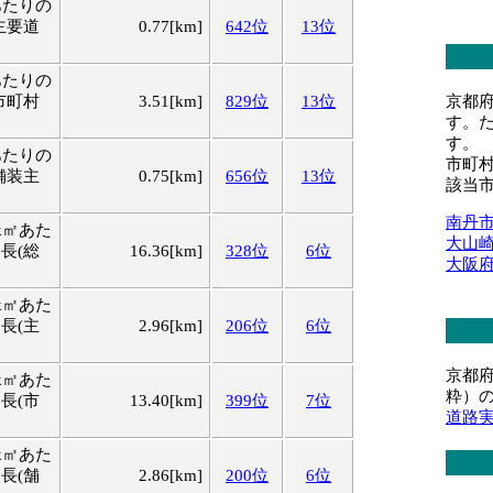
あたりの
主要道
0.77[km]
642位
13位
あたりの
京都
市町村
3.51[km]
829位
13位
す。
す。
あたりの
市町
舗装主
0.75[km]
656位
13位
該当
南丹
k㎡あた
大山
長(総
16.36[km]
328位
6位
大阪
k㎡あた
長(主
2.96[km]
206位
6位
京都
k㎡あた
粋）
長(市
13.40[km]
399位
7位
道路
k㎡あた
長(舗
2.86[km]
200位
6位