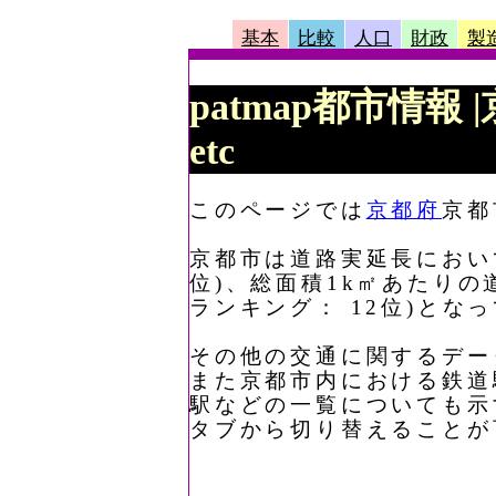
基本
比較
人口
財政
製
patmap都市情報
etc
このページでは
京都府
京都
京都市は道路実延長において、
位)、総面積1k㎡あたりの道
ランキング： 12位)とな
その他の交通に関するデー
また京都市内における鉄道
駅などの一覧についても示
タブから切り替えることが