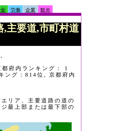
安全
労働
企業
観光
道路,主要道,市町村道
す。
 京都府内ランキング： 1
キング：814位, 京都府内
グエリア、主要道路の道の
ージ最上部または最下部の