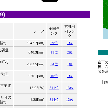
9)
京都府
全国ラ
データ
内ラン
ンク
ク
総計)
3542.7[km]
29位
1位
主要道
640.3[km]
11位
2位
市町村
左下
2902.5[km]
34位
1位
後、
名を
長(主
620.1[km]
10位
1位
の主要道
18.07[％]
711位
13位
あたりの
4.28[km]
814位
12位
総計)