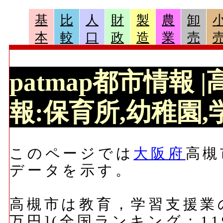
基
比
人
財
製
農
卸
本
較
口
政
造
業
売
patmap都市情報
報:保育所,幼稚園,学
このページでは
大阪府
高槻
データを示す。
高槻市は教育，学習支援業の
万円](全国ランキング：11