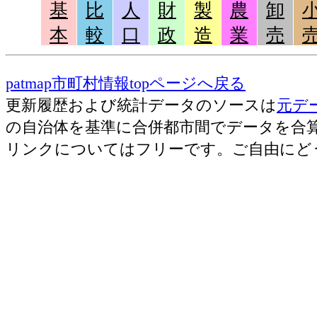
基
比
人
財
製
農
卸
本
較
口
政
造
業
売
patmap市町村情報topページへ戻る
更新履歴および統計データのソースは
元デ
の自治体を基準に合併都市間でデータを合
リンクについてはフリーです。ご自由にど