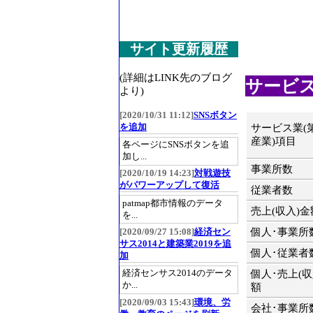
サイト更新履歴
(詳細はLINK先のブログ
サービス業
より)
[2020/10/31 11:12]
SNSボタン
を追加
サービス業(
産業)項目
各ページにSNSボタンを追
加し...
事業所数
[2020/10/19 14:23]
対戦遊技
がパワーアップして復活
従業者数
patmap都市情報のデータ
売上(収入)金
を...
個人･事業所
[2020/09/27 15:08]
経済セン
サス2014と建築業2019を追
個人･従業者
加
経済センサス2014のデータ
個人･売上(収
か...
額
[2020/09/03 15:43]
環境、労
会社･事業所