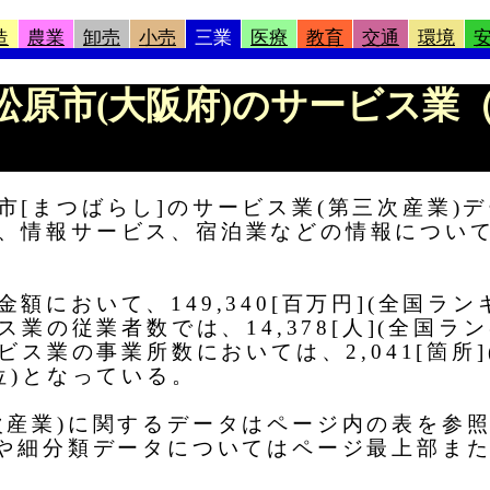
造
農業
卸売
小売
三業
医療
教育
交通
環境
報 |松原市(大阪府)のサービス
市[まつばらし]のサービス業(第三次産業)
、情報サービス、宿泊業などの情報につい
において、149,340[百万円](全国ラン
ス業の従業者数では、14,378[人](全国ラン
ビス業の事業所数においては、2,041[箇所]
位)となっている。
次産業)に関するデータはページ内の表を参
タや細分類データについてはページ最上部ま