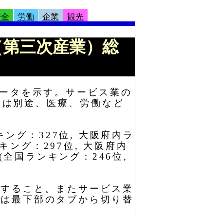
安全
労働
企業
観光
業（第三次産業）総
データを示す。サービス業の
ては別途、医療、労働など
キング：327位, 大阪府内ラ
キング：297位, 大阪府内
(全国ランキング：246位,
照すること。またサービス業
たは最下部のタブから切り替