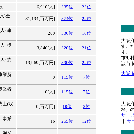
数
6,910[人]
335位
23位
入)金
31,194[百万円]
374位
22位
人･事
200
336位
18位
大阪
人･従
す。
3,846[人]
320位
21位
す。
市町
人･売
19,969[百万円]
390位
22位
該当
大阪
事業所
0
115位
7位
従業者
0[人]
115位
7位
大阪
売上(収
0[百万円]
10位
2位
粋）
サー
･事業
｜
サ
16
255位
12位
･従業