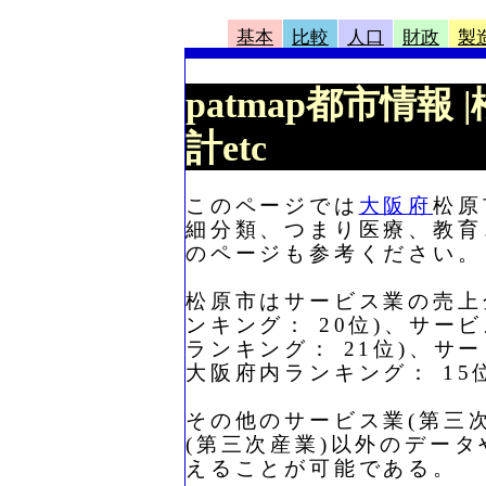
基本
比較
人口
財政
製
patmap都市情
計etc
このページでは
大阪府
松原
細分類、つまり医療、教育
のページも参考ください。
松原市はサービス業の売上金額
ンキング： 20位)、サービ
ランキング： 21位)、サー
大阪府内ランキング： 15
その他のサービス業(第三
(第三次産業)以外のデー
えることが可能である。