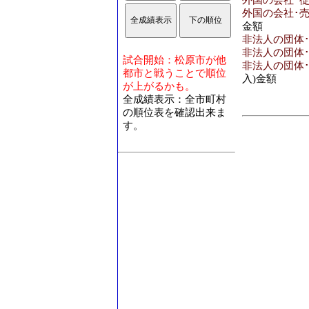
外国の会社･従
外国の会社･売
金額
非法人の団体
非法人の団体･
試合開始：松原市が他
非法人の団体･
都市と戦うことで順位
入)金額
が上がるかも。
全成績表示：全市町村
の順位表を確認出来ま
す。