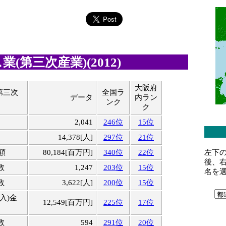
(第三次産業)(2012)
大阪府
第三次
全国ラ
データ
内ラン
ンク
ク
2,041
246位
15位
14,378[人]
297位
21位
左下
額
80,184[百万円]
340位
22位
後、
数
1,247
203位
15位
名を
数
3,622[人]
200位
15位
入)金
12,549[百万円]
225位
17位
数
594
291位
20位