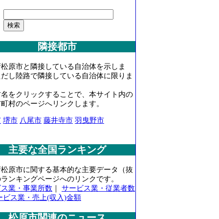
隣接都市
府松原市と隣接している自治体を示しま
ただし陸路で隣接している自治体に限りま
村名をクリックすることで、本サイト内の
市町村のページへリンクします。
市
堺市
八尾市
藤井寺市
羽曳野市
主要な全国ランキング
府松原市に関する基本的な主要データ（抜
のランキングページへのリンクです。
ビス業・事業所数
｜
サービス業・従業者数
ービス業・売上(収入)金額
松原市関連のニュース