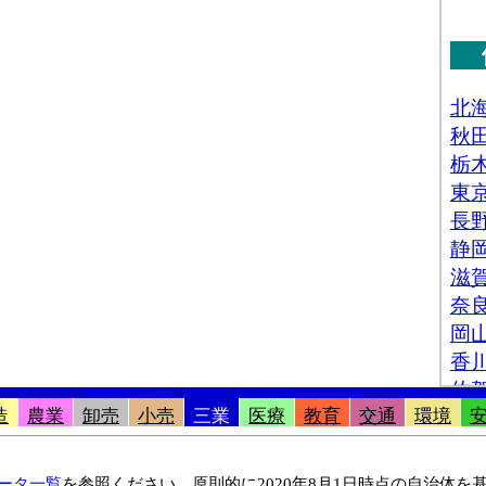
造
農業
卸売
小売
三業
医療
教育
交通
環境
ータ一覧
を参照ください。原則的に2020年8月1日時点の自治体