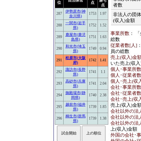
自治体名
勝ち
位
点
者数
点
伊勢原市(神
287
1753
1.97
非法人の団体
奈川県)
(収入)金額
一関市(岩手
288
1752
1.52
県)
事業所数
： 
鹿屋市(鹿児
289
1751
1.63
総数
島県)
従業者数[人]
和光市(埼玉
290
1749
0.94
員の総数
県)
売上(収入)金額
松原市(大阪
291
1742
1.41
府)
いた売上(収入
個人･事業所
諏訪市(長野
292
1741
1.1
県)
個人･従業者数
個人･売上(収入
高砂市(兵庫
293
1741
2.04
県)
会社･事業所
会社･従業者数
御殿場市(静
294
1740
2.38
岡県)
会社･売上(収入
越前市(福井
売上(収入)金
295
1739
1.85
県)
会社以外の法
桐生市(群馬
会社以外の法人
296
1739
1.38
県)
会社以外の法人
上(収入)金額
外国の会社･