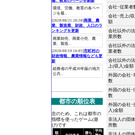
働、教育のページを刷新
会社･従業者
環境、労働、教育の各ペー
ジを最...
会社･売上(収
[2020/08/21 20:50]
商業、農
額
業、製造業、財政、人口のラ
会社以外の法
ンキングを更新
業所数
商業卸売、商業小売、農
業、製造...
会社以外の法
[2020/08/19 16:05]
市町村の
業者数
財政情報、農業情報なども更
会社以外の法
新
上(収入)金額
総務省の平成30年版の地方
公共...
外国の会社･
数
外国の会社･
数
都市の順位表
外国の会社･
入)金額
念のため。これは都市の
指標を使ったゲーム(遊
非法人の団体
び)です
所数
平均
順
勝ち
非法人の団体