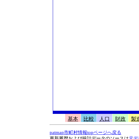
基本
比較
人口
財政
製
patmap市町村情報topページへ戻る
更新履歴および統計データのソースは
元デ