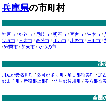
兵庫県
の市町村
神戸市
/
姫路市
/
尼崎市
/
明石市
/
西宮市
/
洲本市
/
宝塚市
/
三木市
/
高砂市
/
川西市
/
小野市
/
三田市
/
/
宍粟市
/
加東市
/
たつの市
郡
川辺郡猪名川町
/
多可郡多可町
/
加古郡稲美町
/
加
郡太子町
/
赤穂郡上郡町
/
佐用郡佐用町
/
美方郡香
全国