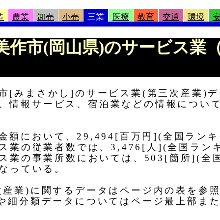
造
農業
卸売
小売
三業
医療
教育
交通
環境
報 |美作市(岡山県)のサービス
市[みまさかし]のサービス業(第三次産業)
、情報サービス、宿泊業などの情報につい
において、29,494[百万円](全国ランキ
ス業の従業者数では、3,476[人](全国ラン
ス業の事業所数においては、503[箇所](全国
となっている。
次産業)に関するデータはページ内の表を参
タや細分類データについてはページ最上部ま