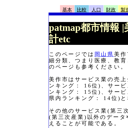
基本
比較
人口
財政
製
patmap都市情
計etc
このページでは
岡山県
美作
細分類、つまり医療、教育
のページも参考ください。
美作市はサービス業の売上金額
ンキング： 16位)、サービ
ンキング： 15位)、サービ
県内ランキング： 14位)
その他のサービス業(第三
(第三次産業)以外のデー
えることが可能である。