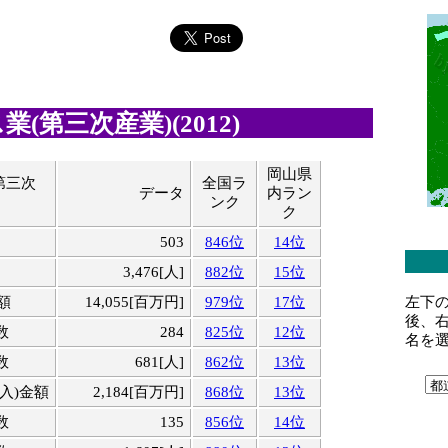
(第三次産業)(2012)
岡山県
第三次
全国ラ
データ
内ラン
ンク
ク
503
846位
14位
3,476[人]
882位
15位
左下
額
14,055[百万円]
979位
17位
後、
数
284
825位
12位
名を
数
681[人]
862位
13位
入)金額
2,184[百万円]
868位
13位
数
135
856位
14位