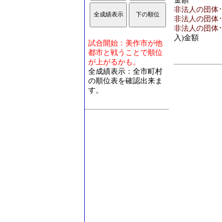
金額
非法人の団体
非法人の団体･
非法人の団体･
入)金額
試合開始：美作市が他
都市と戦うことで順位
が上がるかも。
全成績表示：全市町村
の順位表を確認出来ま
す。