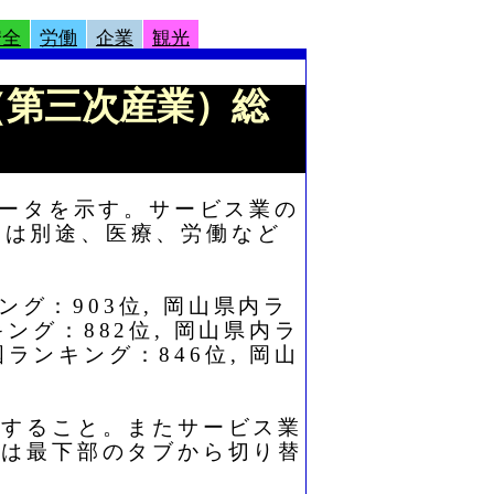
安全
労働
企業
観光
業（第三次産業）総
データを示す。サービス業の
ては別途、医療、労働など
ング：903位, 岡山県内ラ
キング：882位, 岡山県内ラ
ランキング：846位, 岡山
照すること。またサービス業
たは最下部のタブから切り替