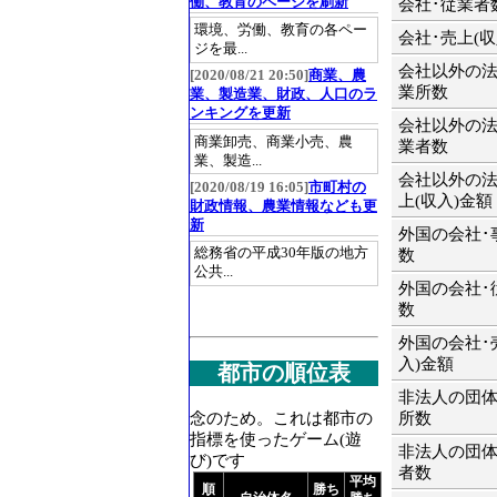
働、教育のページを刷新
会社･従業者
環境、労働、教育の各ペー
会社･売上(収
ジを最...
会社以外の法
[2020/08/21 20:50]
商業、農
業所数
業、製造業、財政、人口のラ
ンキングを更新
会社以外の法
商業卸売、商業小売、農
業者数
業、製造...
会社以外の法
[2020/08/19 16:05]
市町村の
上(収入)金額
財政情報、農業情報なども更
新
外国の会社･
総務省の平成30年版の地方
数
公共...
外国の会社･
数
外国の会社･
入)金額
都市の順位表
非法人の団体
念のため。これは都市の
所数
指標を使ったゲーム(遊
非法人の団体
び)です
者数
平均
順
勝ち