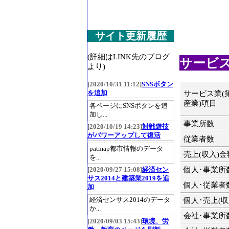
サイト更新履歴
(詳細はLINK先のブログ
サービス業
より)
[2020/10/31 11:12]
SNSボタン
を追加
サービス業(
産業)項目
各ページにSNSボタンを追
加し...
事業所数
[2020/10/19 14:23]
対戦遊技
がパワーアップして復活
従業者数
patmap都市情報のデータ
売上(収入)金
を...
個人･事業所
[2020/09/27 15:08]
経済セン
サス2014と建築業2019を追
個人･従業者
加
経済センサス2014のデータ
個人･売上(収
か...
会社･事業所
[2020/09/03 15:43]
環境、労