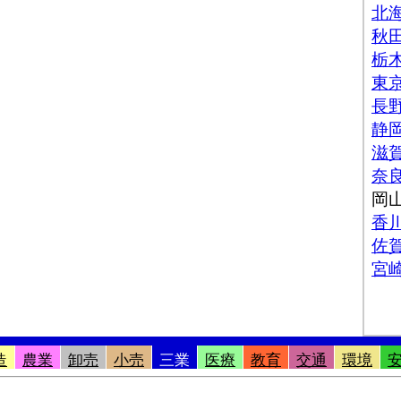
造
農業
卸売
小売
三業
医療
教育
交通
環境