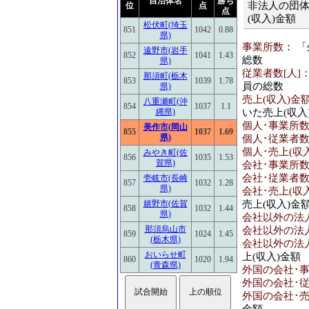
自治体名
勝ち
非法人の団体
位
点
点
(収入)金額
松伏町(埼玉
851
1042
0.88
県)
事業所数
： 
遠野市(岩手
852
1041
1.43
総数
県)
従業者数[人]
那須町(栃木
853
1039
1.78
員の総数
県)
売上(収入)金額
八重瀬町(沖
854
1037
1.1
いた売上(収入
縄県)
個人･事業所
美作市(岡山
855
1037
1.69
県)
個人･従業者数
個人･売上(収入
みやき町(佐
856
1035
1.53
賀県)
会社･事業所
会社･従業者数
壱岐市(長崎
857
1032
1.28
県)
会社･売上(収入
売上(収入)金
嬉野市(佐賀
858
1032
1.44
県)
会社以外の法
那須烏山市
会社以外の法人
859
1024
1.45
(栃木県)
会社以外の法人
おいらせ町
上(収入)金額
860
1020
1.94
(青森県)
外国の会社･
外国の会社･従
外国の会社･売