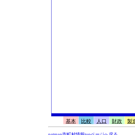
基本
比較
人口
財政
製
patmap市町村情報topページへ戻る