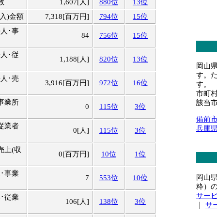
数
1,607[人]
880位
13位
入)金額
7,318[百万円]
794位
15位
人･事
84
756位
15位
人･従
1,188[人]
820位
13位
岡山
す。
人･売
3,916[百万円]
972位
16位
す。
市町
事業所
該当
0
115位
3位
備前
従業者
兵庫
0[人]
115位
3位
売上(収
0[百万円]
10位
1位
･事業
岡山
7
553位
10位
粋）
サー
･従業
106[人]
138位
3位
｜
サ