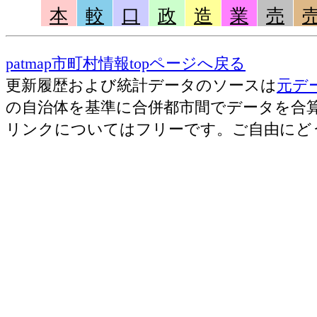
本
較
口
政
造
業
売
patmap市町村情報topページへ戻る
更新履歴および統計データのソースは
元デ
の自治体を基準に合併都市間でデータを合
リンクについてはフリーです。ご自由にど