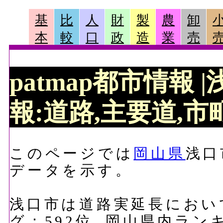
基
比
人
財
製
農
卸
本
較
口
政
造
業
売
patmap都市情報
報:道路,主要道,市町
このページでは
岡山県
浅口
データを示す。
浅口市は道路実延長において、
グ：592位, 岡山県内ラン