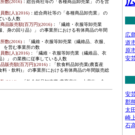
数(2016)
：総合商社等の「各種商品卸売業」 のを営
数[人](2016)
：総合商社等の「各種商品卸売業」 の
ている人数
品販売額[百万円](2016)
：「繊維・衣服等卸売業
服、身の回り品）」 の事業所における有体商品の年間
数(2016)
：「繊維・衣服等卸売業（繊維品、衣服、
」 を営む事業所の数
数[人](2016)
：「繊維・衣服等卸売業（繊維品、衣
品）」 の業務に従事している人数
販売額[百万円](2016)
：「飲食料品卸売業(農畜産
食料・飲料)」 の事業所における有体商品の年間販売総
(2016)
：「飲食料品卸売業(農畜産物・水産物、食
を営む事業所の数
人](2016)
：「飲食料品卸売業(農畜産物・水産物、
」 の業務に従事している人数
料･年間商品販売額[百万円](2016)
：「建築材料、鉱
等卸売業(建築材料、化学製品、石油・鉱物、鉄鋼製
、再生資源)」 の事業所における有体商品の年間販売総
･事業所数(2016)
：「建築材料、鉱物・金属材料等
材料、化学製品、石油・鉱物、鉄鋼製品、非鉄金属、再