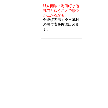
生資源)」 を
試合開始：海田町が他
建築鉱物金属材料
都市と戦うことで順位
料等卸売業(
が上がるかも。
属、再生資源
全成績表示：全市町村
機械器具･年間商
の順位表を確認出来ま
械器具、自動
す。
ける有体商品
機械器具･事業所
車、電気機械
機械器具･従業員
動車、電気機
数
その他･年間商品
具・じゅう器
おける有体商
その他･事業所数
医薬品・化粧
その他･従業員数[
等、医薬品・
数