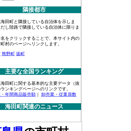
隣接都市
県海田町と隣接している自治体を示しま
ただし陸路で隣接している自治体に限りま
村名をクリックすることで、本サイト内の
市町村のページへリンクします。
市
熊野町
坂町
主要な全国ランキング
県海田町に関する基本的な主要データ（抜
のランキングページへのリンクです。
業・年間商品販売額
｜
卸売業・従業員数
海田町関連のニュース