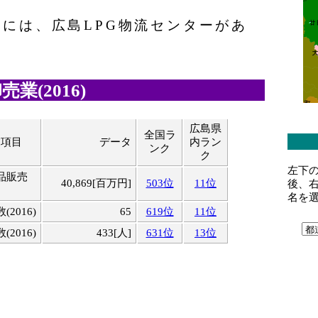
内には、広島LPG物流センターがあ
業(2016)
広島県
全国ラ
業項目
データ
内ラン
ンク
ク
左下
品販売
40,869[百万円]
503位
11位
後、
名を
2016)
65
619位
11位
2016)
433[人]
631位
13位