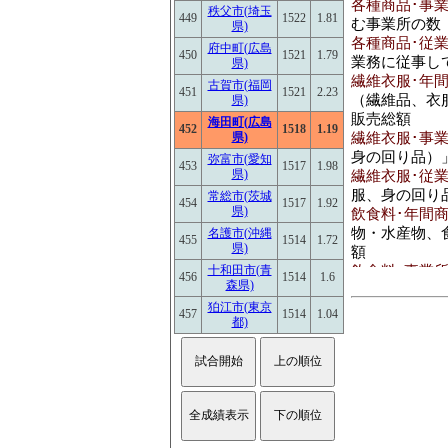
各種商品･事業所
秩父市(埼玉
449
1522
1.81
む事業所の数
県)
各種商品･従業員
府中町(広島
450
1521
1.79
業務に従事し
県)
繊維衣服･年間商
古賀市(福岡
451
1521
2.23
（繊維品、衣
県)
販売総額
海田町(広島
452
1518
1.19
繊維衣服･事業所
県)
身の回り品）
弥富市(愛知
453
1517
1.98
県)
繊維衣服･従業員
服、身の回り
常総市(茨城
454
1517
1.92
県)
飲食料･年間商品
物・水産物、
名護市(沖縄
455
1514
1.72
県)
額
飲食料･事業所数
十和田市(青
456
1514
1.6
森県)
料・飲料)」 
狛江市(東京
飲食料･従業員数[
457
1514
1.04
都)
食料・飲料)
建築鉱物金属材
物・金属材料
品、非鉄金属
額
建築鉱物金属材料
卸売業(建築