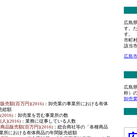
広島
す。
す。
市町
該当
広島
広島
粋）
卸売
売額[百万円](2016)
：卸売業の事業所における有体
売総額
016)
：卸売業を営む事業所の数
](2016)
：業務に従事している人数
品販売額[百万円](2016)
：総合商社等の「各種商品
事業所における有体商品の年間販売総額