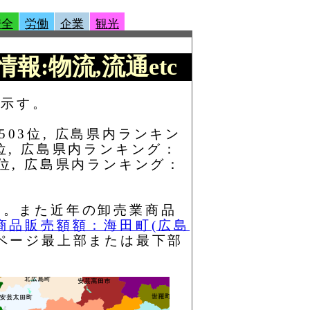
安全
労働
企業
観光
情報:物流,流通etc
を示す。
503位, 広島県内ランキン
9位, 広島県内ランキング：
1位, 広島県内ランキング：
と。また近年の卸売業商品
商品販売額額：海田町(広島
ページ最上部または最下部