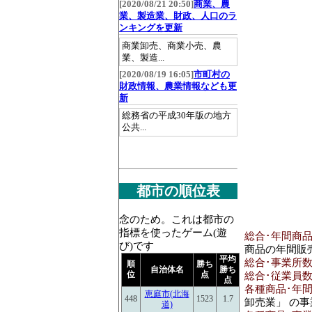
[2020/08/21 20:50]
商業、農
業、製造業、財政、人口のラ
ンキングを更新
商業卸売、商業小売、農
業、製造...
[2020/08/19 16:05]
市町村の
財政情報、農業情報なども更
新
総務省の平成30年版の地方
公共...
都市の順位表
念のため。これは都市の
指標を使ったゲーム(遊
総合･年間商品販
び)です
商品の年間販
平均
総合･事業所数(2
順
勝ち
自治体名
勝ち
位
点
総合･従業員数[人
点
各種商品･年間商
恵庭市(北海
448
1523
1.7
卸売業」 の
道)