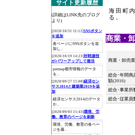
サイト更新履歴
海田町
(詳細はLINK先のブログ
る。
より)
[2020/10/31 11:12]
SNSボタン
を追加
商業・卸売
各ページにSNSボタンを追
加し...
[2020/10/19 14:23]
対戦遊技
商業・卸売
がパワーアップして復活
patmap都市情報のデータ
を...
総合･年間商
額(2016)
[2020/09/27 15:08]
経済セン
サス2014と建築業2019を追
総合･事業所数(
加
総合･従業員数(
経済センサス2014のデータ
か...
[2020/09/03 15:43]
環境、労
働、教育のページを刷新
環境、労働、教育の各ペー
ジを最...