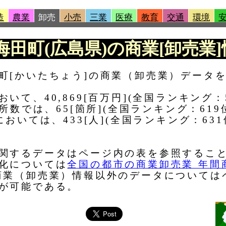
造
農業
卸売
小売
三業
医療
教育
交通
環境
|海田町(広島県)の商業[卸売業]
町[かいたちょう]の商業（卸売業）データ
て、40,869[百万円](全国ランキング：
所数では、65[箇所](全国ランキング：61
おいては、433[人](全国ランキング：63
関するデータはページ内の表を参照するこ
化については
全国の都市の商業卸売業 年間
商業（卸売業）情報以外のデータについては
が可能である。