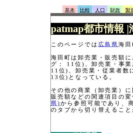
基本
比較
人口
財政
製
patmap都市情報 
このページでは
広島県
海田
海田町は卸売業・販売額におい
グ： 11位)、卸売業・事業
11位)、卸売業・従業者数に
13位)となっている。
その他の商業（卸売業）に
販売額などの関連項目の変
県)
から参照可能であり、
のタブから切り替えること