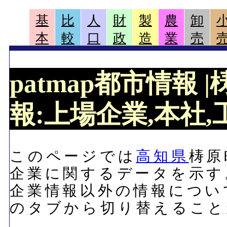
基
比
人
財
製
農
卸
本
較
口
政
造
業
売
patmap都市情報
報:上場企業,本社,工
このページでは
高知県
梼原
企業に関するデータを示す
企業情報以外の情報につい
のタブから切り替えること