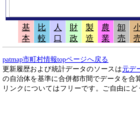
基
比
人
財
製
農
卸
本
較
口
政
造
業
売
patmap市町村情報topページへ戻る
更新履歴および統計データのソースは
元デ
の自治体を基準に合併都市間でデータを合
リンクについてはフリーです。ご自由にど