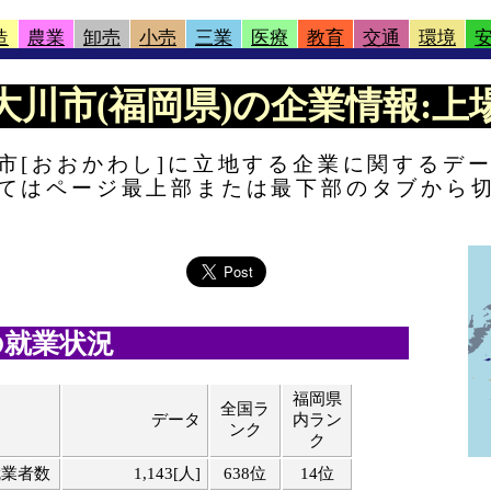
造
農業
卸売
小売
三業
医療
教育
交通
環境
 |大川市(福岡県)の企業情報:上場
市[おおかわし]に立地する企業に関するデ
てはページ最上部または最下部のタブから
の就業状況
福岡県
全国ラ
データ
内ラン
ンク
ク
就業者数
1,143[人]
638位
14位