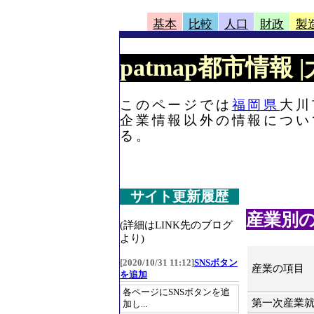
基本
比較
人口
財政
製
patmap都市情報
このページでは
福岡県
大川
企業情報以外の情報につい
る。
サイト更新履歴
産業別
(詳細はLINK先のブログ
より)
[2020/10/31 11:12]
SNSボタン
産業の項目
を追加
各ページにSNSボタンを追
第一次産業
加し...