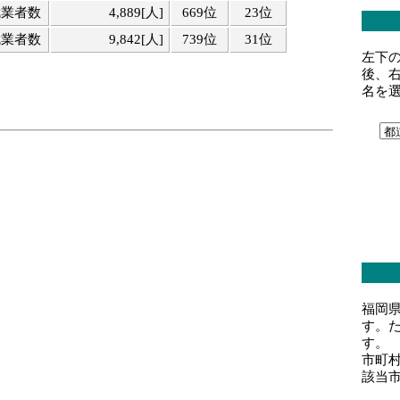
就業者数
4,889[人]
669位
23位
就業者数
9,842[人]
739位
31位
左下
後、
名を
福岡
す。
す。
市町
該当