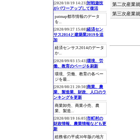
[2020/10/19 14:23]
対戦遊技
第二次産業
がパワーアップして復活
第三次産業
patmap都市情報のデータ
を...
[2020/09/27 15:08]
経済セン
サス2014と建築業2019を追
加
経済センサス2014のデータ
か...
[2020/09/03 15:43]
環境、労
働、教育のページを刷新
環境、労働、教育の各ペー
ジを最...
[2020/08/21 20:50]
商業、農
業、製造業、財政、人口のラ
ンキングを更新
商業卸売、商業小売、農
業、製造...
[2020/08/19 16:05]
市町村の
財政情報、農業情報なども更
新
総務省の平成30年版の地方