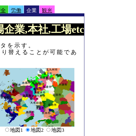
安全
労働
企業
観光
企業,本社,工場etc
ータを示す。
切り替えることが可能であ
地図1
地図2
地図3