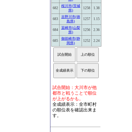
桜川市(茨城
682
1258
1.38
県)
吉野川市(徳
683
1257
1.15
島県)
韮崎市(山梨
684
1256
2.36
県)
御前崎市(静
685
1252
2.24
岡県)
試合開始：大川市が他
都市と戦うことで順位
が上がるかも。
全成績表示：全市町村
の順位表を確認出来ま
す。