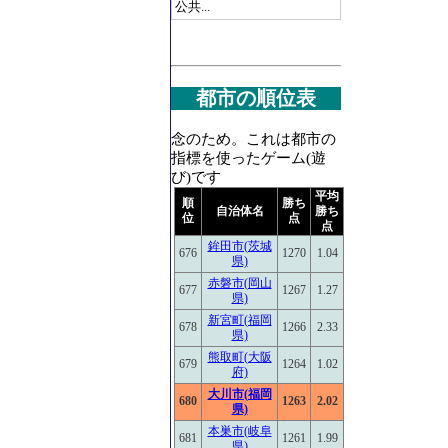
公共...
都市の順位表
念のため。これは都市の
指標を使ったゲーム(遊
び)です
平均
順
勝ち
自治体名
勝ち
位
点
点
鉾田市(茨城
676
1270
1.04
県)
赤磐市(岡山
677
1267
1.27
県)
新宮町(福岡
678
1266
2.33
県)
熊取町(大阪
679
1264
1.02
府)
大川市(福岡
680
1263
2.02
県)
本巣市(岐阜
681
1261
1.99
県)