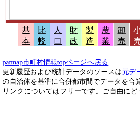
基
比
人
財
製
農
卸
本
較
口
政
造
業
売
patmap市町村情報topページへ戻る
更新履歴および統計データのソースは
元デ
の自治体を基準に合併都市間でデータを合
リンクについてはフリーです。ご自由にど