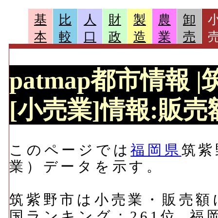
基
比
人
財
製
農
卸
本
較
口
政
造
業
売
patmap都市情報
[小売業]情報:販売額
このページでは
福岡県
筑紫
業）データを示す。
筑紫野市は小売業・販売額にお
国ランキング：261位, 福