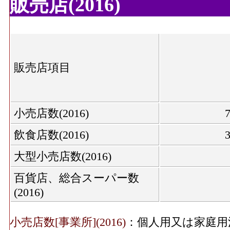
販売店(2016)
織物衣服･年間商品販売額[百万円](2016)
：
飲食料･従業員数(2016)
1,5
小売業(呉服・服地・寝具、男子服、婦人・
の事業所における有体商品の年間販売総額
飲食料･売り場面積(2016)
26,7
織物衣服･事業所数(2016)
：「織物・衣服・
販売店項目
服地・寝具、男子服、婦人・子供服、靴・履
機械器具･年間商品販売
の数
18,104[
額(2016)
織物衣服･従業員数[人](2016)
：「織物・衣
小売店数(2016)
服・服地・寝具、男子服、婦人・子供服、靴
機械器具･事業所数(2016)
飲食店数(2016)
従事している人数
大型小売店数(2016)
織物衣服･売り場面積[㎡](2016)
：「織物・
機械器具･従業員数(2016)
5
(呉服・服地・寝具、男子服、婦人・子供服
百貨店、総合スーパー数
を販売用に実際に使用する売場の延床面積
(2016)
機械器具･売り場面積
13,5
飲食料･年間商品販売額[百万円](2016)
：「
(2016)
品、野菜・果実、食肉、鮮魚、酒、菓子・パ
小売店数[事業所](2016)
：個人用又は家庭用