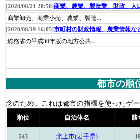
ゅう器、医薬品・化粧品、農耕用品、燃料
[2020/08/21 20:50]
商業、農業、製造業、財政、人
ツ用品・がん具・娯楽用品・楽器、写真機・
商業卸売、商業小売、農業、製造...
品を販売用に実際に使用する売場の延床面
[2020/08/19 16:05]
市町村の財政情報、農業情報な
無店舗･年間商品販売額[百万円](2016)
：「
総務省の平成30年版の地方公共...
問販売、自動販売機、他)」 の事業所にお
額
無店舗･事業所数(2016)
：「無店舗小売業(
販売機、他)」 を営む事業所の数
無店舗･従業員数[人](2016)
：「無店舗小売業
都市の順
動販売機、他)」 の業務に従事している人
念のため。これは都市の指標を使ったゲーム
順位
自治体名
勝
243
北上市(岩手県)
1