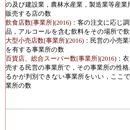
ける有体商品の年間販売総額
その他･事業所数(2016)
の及び建設業，農林水産業，製造業等産業
飲食料･事業所数(2016)
：「飲食料品小売業
販売する店の数
実、食肉、鮮魚、酒、菓子・パン、他)」 
飲食店数[事業所](2016)
：客の注文に応じ調
その他･従業員数(2016)
1,7
飲食料･従業員数[人](2016)
：「飲食料品小売
品，アルコールを含む飲料をその場所で飲
実、食肉、鮮魚、酒、菓子・パン、他)」 
無店舗･年間商品販売額
大型小売店数[事業所](2016)
：民営の小売業
6,970[
(2016)
飲食料･売り場面積[㎡](2016)
：「飲食料品
を有する事業所の数
果実、食肉、鮮魚、酒、菓子・パン、他)」
百貨店、総合スーパー数[事業所](2016)
：衣
無店舗･事業所数(2016)
使用する売場の延床面積
売する民営の事業所で，その事業所の性格
機械器具･年間商品販売額[百万円](2016)
：
るかが判別できない事業所をいい，ここで
無店舗･従業員数(2016)
2
具小売業」 の事業所における有体商品の
業所の数
機械器具･事業所数(2016)
：「自動車、自転
営む事業所の数
機械器具･従業員数[人](2016)
：「自動車、
の業務に従事している人数
機械器具･売り場面積[㎡](2016)
：「自動車