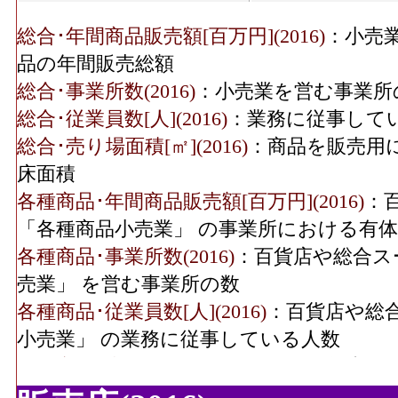
各種商品･従業員数(2016)
6
総合･年間商品販売額[百万円](2016)
：小売
品の年間販売総額
織物衣服･年間商品販売
10,659[
総合･事業所数(2016)
：小売業を営む事業所
額(2016)
総合･従業員数[人](2016)
：業務に従事して
織物衣服･事業所数(2016)
総合･売り場面積[㎡](2016)
：商品を販売用
床面積
織物衣服･従業員数(2016)
7
各種商品･年間商品販売額[百万円](2016)
：
「各種商品小売業」 の事業所における有
織物衣服･売り場面積
各種商品･事業所数(2016)
：百貨店や総合ス
23,9
(2016)
売業」 を営む事業所の数
飲食料･年間商品販売額
各種商品･従業員数[人](2016)
：百貨店や総
25,074[
(2016)
小売業」 の業務に従事している人数
各種商品･売り場面積[㎡](2016)
：百貨店や
飲食料･事業所数(2016)
品小売業」 の商品を販売用に実際に使用