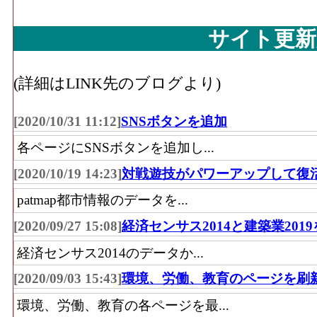
業」 の商品を販売用に実際に使用する売
サイト更新
その他･年間商品販売額[百万円](2016)
：「
具・畳、じゅう器、医薬品・化粧品、農耕
(詳細はLINK先のブログより)
具、スポーツ用品・がん具・娯楽用品・楽
鏡、他)」 の事業所における有体商品の年
[2020/10/31 11:12]
SNSボタンを追加
その他･事業所数(2016)
：「その他小売業(
各ページにSNSボタンを追加し...
器、医薬品・化粧品、農耕用品、燃料、書
品・がん具・娯楽用品・楽器、写真機・時計
[2020/10/19 14:23]
対戦遊技がパワーアップして復
業所の数
patmap都市情報のデータを...
その他･従業員数[人](2016)
：「その他小売
[2020/09/27 15:08]
経済センサス2014と建築業201
う器、医薬品・化粧品、農耕用品、燃料、
経済センサス2014のデータか...
品・がん具・娯楽用品・楽器、写真機・時計
[2020/09/03 15:43]
環境、労働、教育のページを刷
従事している人数
その他･売り場面積[㎡](2016)
：「その他小
環境、労働、教育の各ページを最...