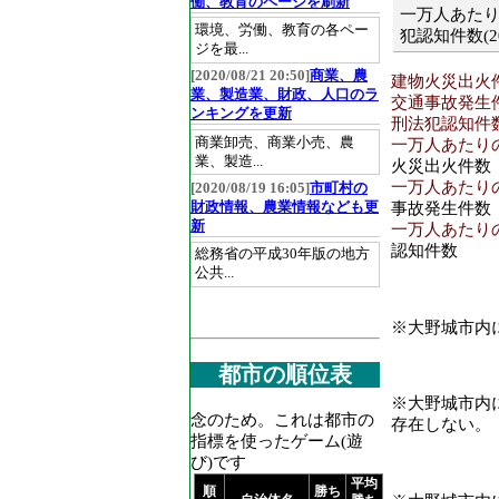
働、教育のページを刷新
一万人あた
環境、労働、教育の各ペー
犯認知件数(20
ジを最...
[2020/08/21 20:50]
商業、農
建物火災出火件数
業、製造業、財政、人口のラ
交通事故発生件数
ンキングを更新
刑法犯認知件数[件
商業卸売、商業小売、農
一万人あたりの
業、製造...
火災出火件数
一万人あたりの
[2020/08/19 16:05]
市町村の
財政情報、農業情報なども更
事故発生件数
新
一万人あたりの刑
認知件数
総務省の平成30年版の地方
公共...
※大野城市内
都市の順位表
※大野城市内
念のため。これは都市の
存在しない。
指標を使ったゲーム(遊
び)です
平均
順
勝ち