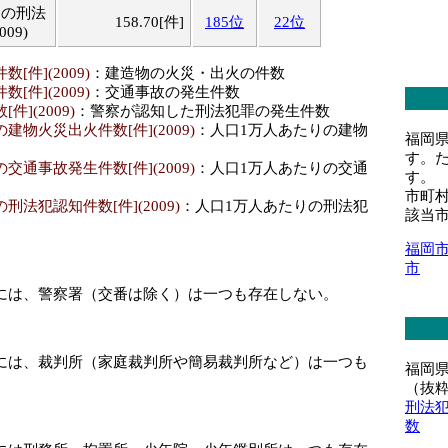
りの刑法
158.70[件]
185位
22位
09)
[件](2009)
：建造物の火災・出火の件数
[件](2009)
：交通事故の発生件数
](2009)
：警察が認知した刑法犯罪の発生件数
建物火災出火件数[件](2009)
：人口1万人あたりの建物
福岡
す。
交通事故発生件数[件](2009)
：人口1万人あたりの交通
す。
市町
法犯認知件数[件](2009)
：人口1万人あたりの刑法犯
該当
福岡
市
には、警察署（交番は除く）は一つも存在しない。
には、裁判所（家庭裁判所や簡易裁判所など）は一つも
福岡
（抜
刑法
数