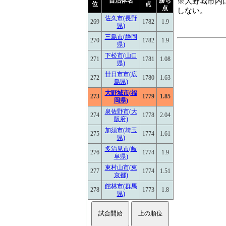
※大野城市内
自治体名
勝ち
位
点
点
しない。
佐久市(長野
269
1782
1.9
県)
三島市(静岡
270
1782
1.9
県)
下松市(山口
271
1781
1.08
県)
廿日市市(広
272
1780
1.63
島県)
大野城市(福
273
1779
1.85
岡県)
泉佐野市(大
274
1778
2.04
阪府)
加須市(埼玉
275
1774
1.61
県)
多治見市(岐
276
1774
1.9
阜県)
東村山市(東
277
1774
1.51
京都)
館林市(群馬
278
1773
1.8
県)