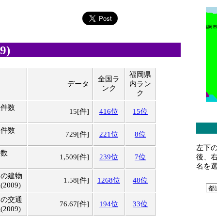
9)
福岡県
全国ラ
データ
内ラン
ンク
ク
火件数
15[件]
416位
15位
生件数
729[件]
221位
8位
左下
件数
後、
1,509[件]
239位
7位
名を
りの建物
1.58[件]
1268位
48位
009)
りの交通
76.67[件]
194位
33位
009)