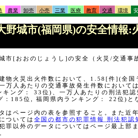
造
農業
卸売
小売
三業
医療
教育
交通
環境
 |大野城市(福岡県)の安全情報
城市[おおのじょうし]の安全（火災/交通事
物火災出火件数において、1.58[件](全国ラ
、一万人あたりの交通事故発生件数においては、7
ランキング： 33位)、一万人あたりの刑法犯
キング：185位, 福岡県内ランキング： 22位)
タはページ内の表を参照すること。また近
については
全国の都市の犯罪情報 刑法犯認
犯罪以外のデータについてはページ最上部
。