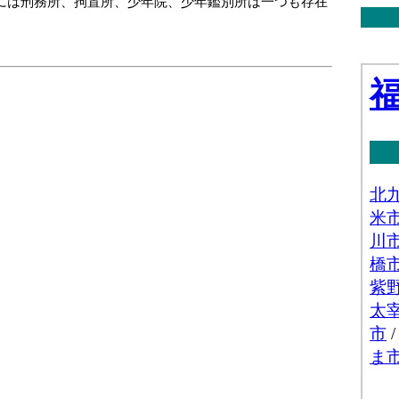
には刑務所、拘置所、少年院、少年鑑別所は一つも存在