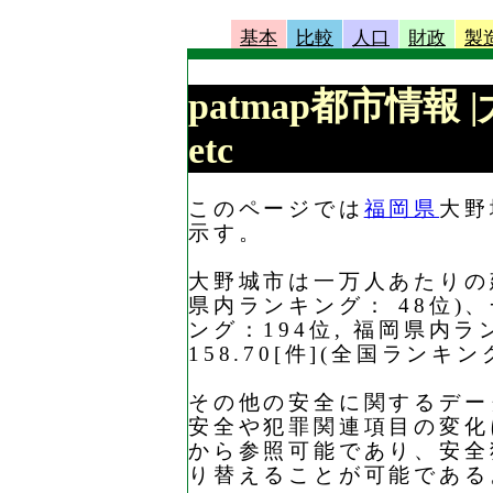
基本
比較
人口
財政
製
patmap都市情報
etc
このページでは
福岡県
大野
示す。
大野城市は一万人あたりの建
県内ランキング： 48位)
ング：194位, 福岡県内
158.70[件](全国ラン
その他の安全に関するデー
安全や犯罪関連項目の変化
から参照可能であり、安全
り替えることが可能である