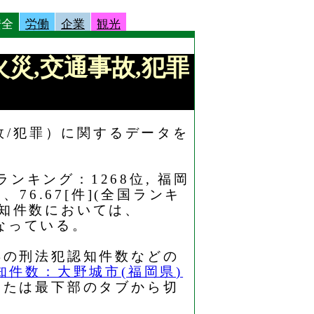
安全
労働
企業
観光
:火災,交通事故,犯罪
故/犯罪）に関するデータを
ンキング：1268位, 福岡
6.67[件](全国ランキ
認知件数においては、
となっている。
年の刑法犯認知件数などの
知件数：大野城市(福岡県)
または最下部のタブから切