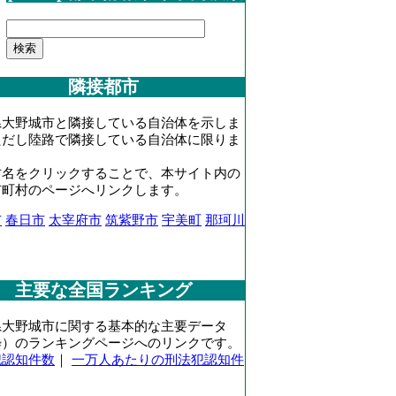
隣接都市
県大野城市と隣接している自治体を示しま
ただし陸路で隣接している自治体に限りま
村名をクリックすることで、本サイト内の
市町村のページへリンクします。
市
春日市
太宰府市
筑紫野市
宇美町
那珂川
主要な全国ランキング
県大野城市に関する基本的な主要データ
粋）のランキングページへのリンクです。
犯認知件数
｜
一万人あたりの刑法犯認知件