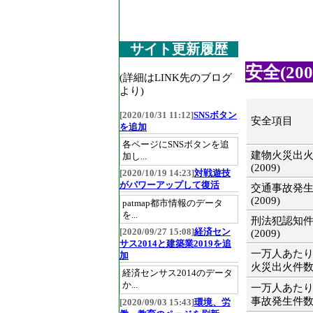
サイト更新履歴
安全(200
(詳細はLINK先のブログ
より)
[2020/10/31 11:12]
SNSボタン
安全項目
を追加
各ページにSNSボタンを追
建物火災出
加し...
(2009)
[2020/10/19 14:23]
対戦遊技
がパワーアップして復活
交通事故発
(2009)
patmap都市情報のデータ
を...
刑法犯認知
[2020/09/27 15:08]
経済セン
(2009)
サス2014と建築業2019を追
一万人あた
加
火災出火件数(2
経済センサス2014のデータ
か...
一万人あた
事故発生件数(2
[2020/09/03 15:43]
環境、労