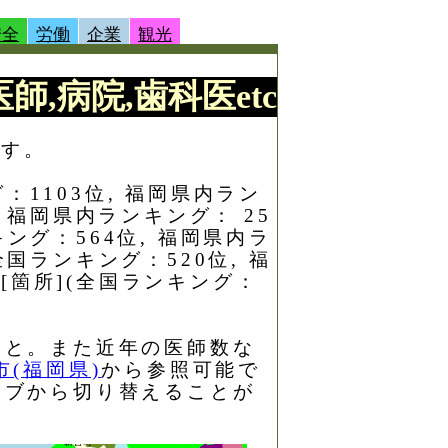
安全
労働
企業
観光
師,病院,歯科医etc
示す。
：1103位, 福岡県内ラン
, 福岡県内ランキング： 25
ング：564位, 福岡県内ラ
全国ランキング：520位, 福
[箇所](全国ランキング：
こと。また近年の医師数な
(福岡県)
から参照可能で
タブから切り替えることが