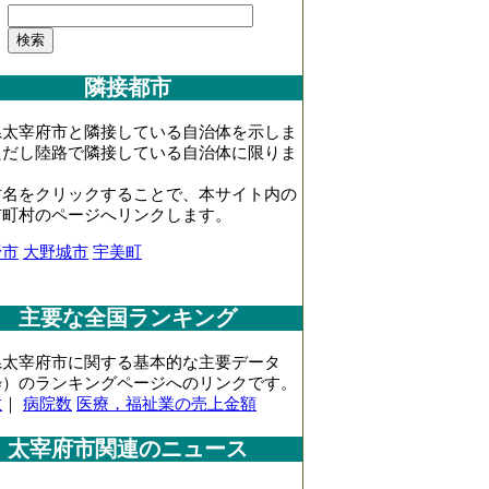
隣接都市
県太宰府市と隣接している自治体を示しま
ただし陸路で隣接している自治体に限りま
村名をクリックすることで、本サイト内の
市町村のページへリンクします。
野市
大野城市
宇美町
主要な全国ランキング
県太宰府市に関する基本的な主要データ
粋）のランキングページへのリンクです。
数
｜
病院数
医療，福祉業の売上金額
太宰府市関連のニュース