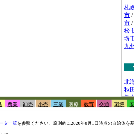
造
農業
卸売
小売
三業
医療
教育
交通
環境
ータ一覧
を参照ください。原則的に2020年8月1日時点の自治体