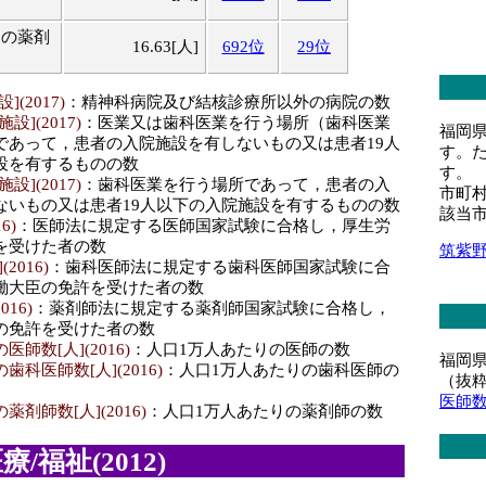
りの薬剤
16.63[人]
692位
29位
(2017)
：精神科病院及び結核診療所以外の病院の数
](2017)
：医業又は歯科医業を行う場所（歯科医業
福岡
であって，患者の入院施設を有しないもの又は患者19人
す。
設を有するものの数
す。
](2017)
：歯科医業を行う場所であって，患者の入
市町
ないもの又は患者19人以下の入院施設を有するものの数
該当
6)
：医師法に規定する医師国家試験に合格し，厚生労
を受けた者の数
筑紫
2016)
：歯科医師法に規定する歯科医師国家試験に合
働大臣の免許を受けた者の数
016)
：薬剤師法に規定する薬剤師国家試験に合格し，
の免許を受けた者の数
師数[人](2016)
：人口1万人あたりの医師の数
福岡
科医師数[人](2016)
：人口1万人あたりの歯科医師の
（抜
医師
剤師数[人](2016)
：人口1万人あたりの薬剤師の数
/福祉(2012)