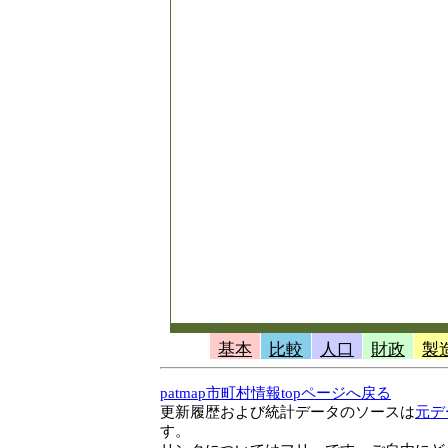
基本
比較
人口
財政
製
patmap市町村情報topページへ戻る
更新履歴および統計データのソースは
元デ
す。