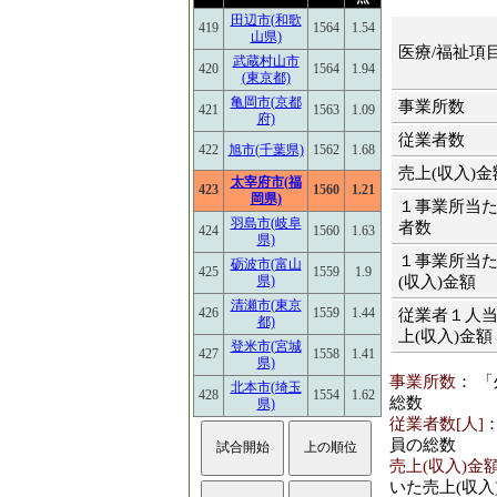
田辺市(和歌
419
1564
1.54
山県)
医療/福祉項
武蔵村山市
420
1564
1.94
(東京都)
亀岡市(京都
事業所数
421
1563
1.09
府)
従業者数
422
旭市(千葉県)
1562
1.68
売上(収入)金
太宰府市(福
423
1560
1.21
岡県)
１事業所当
羽島市(岐阜
者数
424
1560
1.63
県)
１事業所当
砺波市(富山
425
1559
1.9
(収入)金額
県)
清瀬市(東京
426
1559
1.44
従業者１人
都)
上(収入)金額
登米市(宮城
427
1558
1.41
県)
事業所数
： 
北本市(埼玉
428
1554
1.62
総数
県)
従業者数[人]
員の総数
売上(収入)金額
いた売上(収入