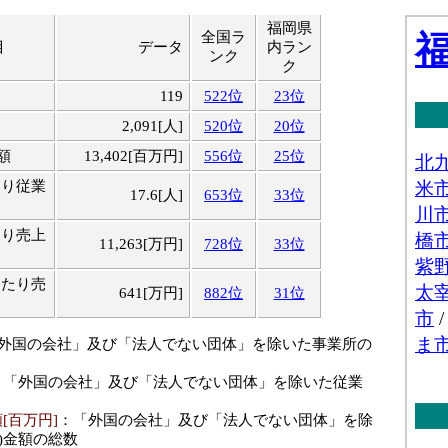
福岡県
全国ラ
目
データ
内ラン
ンク
ク
119
522位
23位
2,091[人]
520位
20位
額
13,402[百万円]
556位
25位
たり従業
17.6[人]
653位
33位
たり売上
11,263[万円]
728位
33位
当たり売
641[万円]
882位
31位
「外国の会社」及び「法人でない団体」を除いた事業所の
：「外国の会社」及び「法人でない団体」を除いた従業
[百万円]
：「外国の会社」及び「法人でない団体」を除
)金額の総数