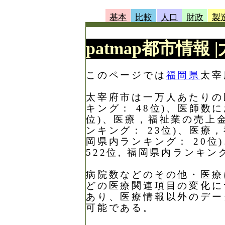
基本
比較
人口
財政
製
patmap都市情報
このページでは
福岡県
太宰
太宰府市は一万人あたりの医師
キング： 48位)、医師数に
位)、医療，福祉業の売上金額
ンキング： 23位)、医療，
岡県内ランキング： 20位
522位, 福岡県内ランキン
病院数などのその他・医療
どの医療関連項目の変化に
あり、医療情報以外のデー
可能である。