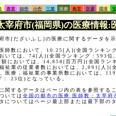
造
農業
卸売
小売
三業
医療
教育
交通
環境
 |太宰府市(福岡県)の医療情報:医
府市[だざいふし]の医療に関するデータを
数において、10.25[人](全国ランキング
おいては、74[人](全国ランキング：593位
においては、14,858[百万円](全国ランキ
福祉業の従業者数においては、2,091[人](
)、医療，福祉業の事業所数においては、119
グ： 23位)となっている。
に関するデータはページ内の表を参照する
ついては
全国の都市の医療 医師数：太宰府市
タについてはページ最上部または最下部の