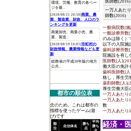
医師数(2016)
環境、労働、教育の各ペー
ジを最...
一万人あた
[2020/08/21 20:50]
商業、農
師数(2016)
業、製造業、財政、人口のラ
ンキングを更新
一般病院数[施設]
商業卸売、商業小売、農
一般診療所数[施設
業、製造...
のみは除く）
以下の入院施
[2020/08/19 16:05]
市町村の
財政情報、農業情報なども更
歯科診療所数[施設
新
院施設を有し
医師数[人](201
総務省の平成30年版の地方
働大臣の免許
公共...
歯科医師数[人](
格し，厚生労
薬剤師数[人](2
厚生労働大臣
都市の順位表
一万人あたりの医
一万人あたりの歯
念のため。これは都市の
数
指標を使ったゲーム(遊
一万人あたりの薬
び)です
平均
経済・医療
順
勝ち
自治体名
勝ち
位
点
点