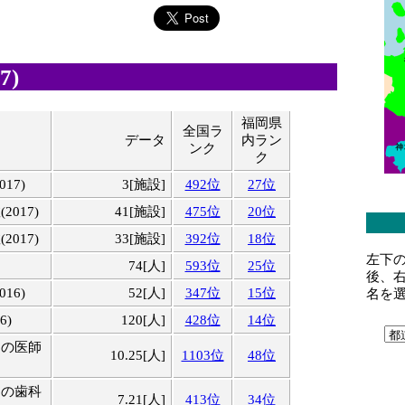
7)
福岡県
全国ラ
データ
内ラン
ンク
ク
17)
3[施設]
492位
27位
017)
41[施設]
475位
20位
017)
33[施設]
392位
18位
左下
74[人]
593位
25位
後、
16)
52[人]
347位
15位
名を
6)
120[人]
428位
14位
りの医師
10.25[人]
1103位
48位
りの歯科
7.21[人]
413位
34位