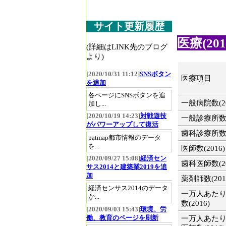
サイト更新履歴
医療(201
(詳細はLINK先のブログ
より)
[2020/10/31 11:12]
SNSボタン
医療項目
を追加
各ページにSNSボタンを追
一般病院数(20
加し...
[2020/10/19 14:23]
対戦遊技
一般診療所数(2
がパワーアップして復活
歯科診療所数(2
patmap都市情報のデータ
を...
医師数(2016)
[2020/09/27 15:08]
経済セン
歯科医師数(20
サス2014と建築業2019を追
加
薬剤師数(201
経済センサス2014のデータ
一万人あた
か...
数(2016)
[2020/09/03 15:43]
環境、労
働、教育のページを刷新
一万人あた