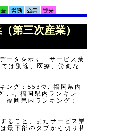
安全
労働
企業
観光
ス業（第三次産業）
)データを示す。サービス業
いては別途、医療、労働な
キング：558位, 福岡県内
：-, 福岡県内ランキン
-, 福岡県内ランキング：
照すること。またサービス業
たは最下部のタブから切り替