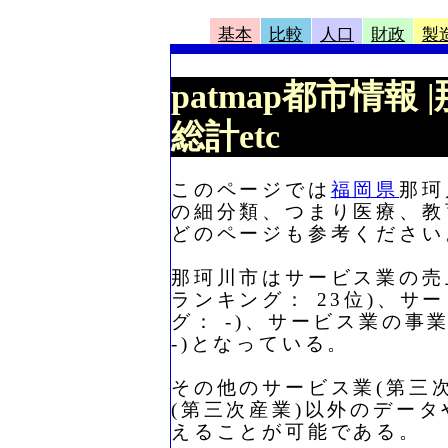
基本
比較
人口
財政
製
patmap都市情
総計etc
このページでは
福岡県
那珂
の細分類、つまり医療、教
どのページも参考ください
那珂川市はサービス業の売上金
ランキング： 23位)、サ
グ： -)、サービス業の事
-)となっている。
その他のサービス業(第三
(第三次産業)以外のデー
えることが可能である。