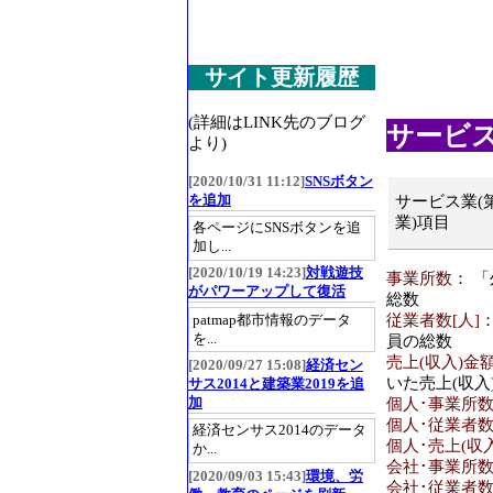
サイト更新履歴
(詳細はLINK先のブログ
サービス業
より)
[2020/10/31 11:12]
SNSボタン
を追加
サービス業(
業)項目
各ページにSNSボタンを追
加し...
[2020/10/19 14:23]
対戦遊技
事業所数
： 
がパワーアップして復活
総数
従業者数[人]
patmap都市情報のデータ
を...
員の総数
売上(収入)金額
[2020/09/27 15:08]
経済セン
いた売上(収入
サス2014と建築業2019を追
加
個人･事業所
個人･従業者数
経済センサス2014のデータ
個人･売上(収入
か...
会社･事業所
[2020/09/03 15:43]
環境、労
会社･従業者数