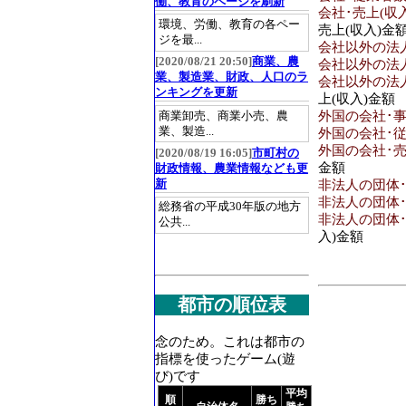
働、教育のページを刷新
会社･売上(収入
環境、労働、教育の各ペー
売上(収入)金
ジを最...
会社以外の法
[2020/08/21 20:50]
商業、農
会社以外の法人
業、製造業、財政、人口のラ
会社以外の法人
ンキングを更新
上(収入)金額
外国の会社･
商業卸売、商業小売、農
業、製造...
外国の会社･従
外国の会社･売
[2020/08/19 16:05]
市町村の
金額
財政情報、農業情報なども更
新
非法人の団体
非法人の団体･
総務省の平成30年版の地方
非法人の団体･
公共...
入)金額
都市の順位表
念のため。これは都市の
指標を使ったゲーム(遊
び)です
平均
順
勝ち