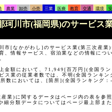
造
農業
卸売
小売
三業
医療
教育
交通
環境
報 |那珂川市(福岡県)のサービ
川市[なかがわし]のサービス業(第三次産業
育、情報サービス、宿泊業などの情報につ
。
額において、71,949[百万円](全国ラン
ービス業の従業者数では、不明(全国ランキング
業所数においては、[箇所](全国ランキング：
次産業)に関するデータはページ内の表を参
タや細分類データについてはページ最上部ま