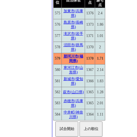
自治体名
勝ち
位
点
点
加東市(兵庫
575
1376
2.4
県)
島原市(長崎
576
1373
1.86
県)
滝沢市(岩手
577
1371
1.01
県)
沼田市(群馬
578
1370
2
県)
那珂川市(福
579
1370
1.71
岡県)
寒河江市(山
580
1367
2.14
形県)
新城市(愛知
581
1366
1.83
県)
582
萩市(山口県)
1365
1.28
赤穂市(兵庫
583
1365
2.01
県)
中井町(神奈
584
1364
1.11
川県)