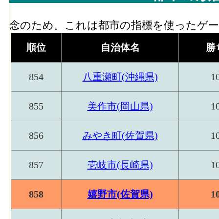
念のため。これは都市の指標を使ったゲーム
順位
自治体名
勝
854
八重瀬町(沖縄県)
1
855
美作市(岡山県)
1
856
みやき町(佐賀県)
1
857
壱岐市(長崎県)
1
858
嬉野市(佐賀県)
1