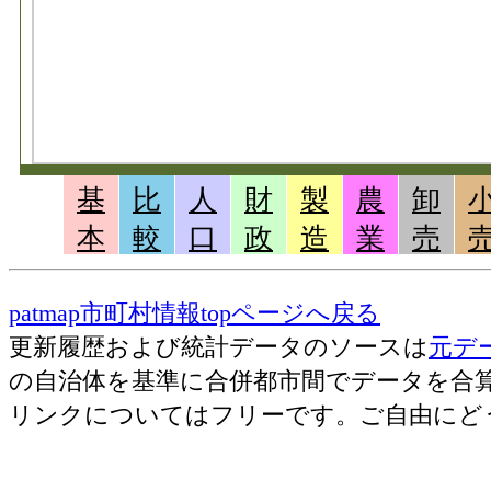
基
比
人
財
製
農
卸
本
較
口
政
造
業
売
patmap市町村情報topページへ戻る
更新履歴および統計データのソースは
元デ
の自治体を基準に合併都市間でデータを合
リンクについてはフリーです。ご自由にど