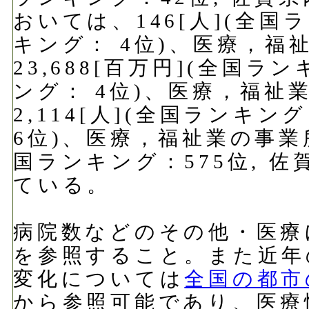
おいては、146[人](全国
キング： 4位)、医療，福
23,688[百万円](全国ラ
ング： 4位)、医療，福祉
2,114[人](全国ランキン
6位)、医療，福祉業の事業所
国ランキング：575位, 佐
ている。
病院数などのその他・医療
を参照すること。また近年
変化については
全国の都市
から参照可能であり、医療