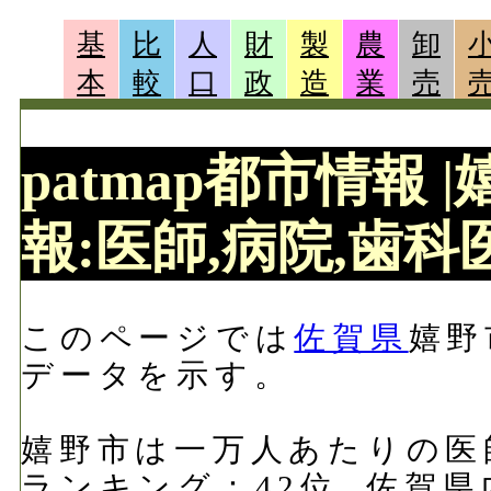
基
比
人
財
製
農
卸
本
較
口
政
造
業
売
patmap都市情報
報:医師,病院,歯科医
このページでは
佐賀県
嬉野
データを示す。
嬉野市は一万人あたりの医師数
ランキング：42位, 佐賀