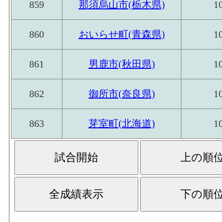
859
那須烏山市(栃木県)
1
860
おいらせ町(青森県)
1
861
男鹿市(秋田県)
1
862
御所市(奈良県)
1
863
芽室町(北海道)
1