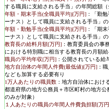
する職員に支給される手当」の年間総額（
年額・期末手当(全職員平均)[万円]
：「勤勉
ーナス）として職員に支給される手当」の
年額・勤勉手当(全職員平均)[万円]
：「期末
ーナス）として職員に支給される手当」の
教育長の給料月額[万円]
：教育委員会の事
における特別職に相当する教育長の月額給
職員の平均年収[万円]
：公開されている給
地方自治体の年間人件費(最低値)[万円]
：職
なども加算する必要有り
1万人あたりの職員数
：地方自治体におけ
都道府県の地方公務員＋市区町村の地方公
のみが対象）
１人あたりの職員の年間人件費負担額[万円