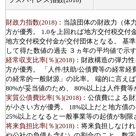
財政力指数(2018)
：当該団体の財政力（体力
方が優秀。 1.0を上回れば地方交付税交付
地方交付税交付金が交付団体となる。 基
して得た数値の過去 ３ヵ年の平均値で示
経常収支比率[％](2018)
：財政構造の弾力性
方が優秀。 「人件/扶助/公債費等の経常
の経常的一般財源」の比率。 端的に言えば
80%が妥当値のため、 80%以上は人件
実質公債費比率[％](2018)
：公債費による財
が小さい方が優秀。 18%以上だと地方債
25%以上となると一般事業等の起債が制限
将来負担比率[％](2018)
：将来負担しなけれ
や公社の負債も含む）の割合のこと。数字