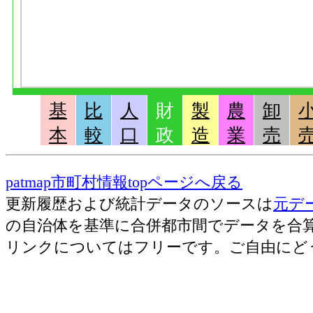
基
比
人
財
製
農
卸
本
較
口
政
造
業
売
patmap市町村情報topページへ戻る
更新履歴および統計データのソースは
元デ
の自治体を基準に合併都市間でデータを合
リンクについてはフリーです。ご自由にど