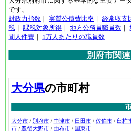
大分県別府市に関する基本的な主要デー
です。
財政力指数
｜
実質公債費比率
｜
経常収支
税
｜
課税対象所得
｜
地方公務員職員数
｜
間人件費
｜
1万人あたりの職員数
別府市関連