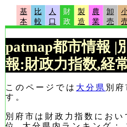
基
比
人
財
製
農
卸
本
較
口
政
造
業
売
patmap都市情報
報:財政力指数,経常
このページでは
大分県
別府
す。
別府市は財政力指数において
位, 大分県内ランキング：