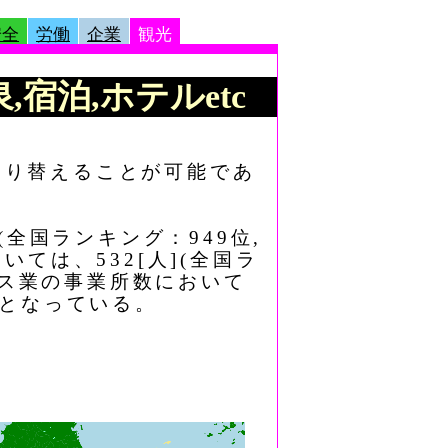
安全
労働
企業
観光
,宿泊,ホテルetc
切り替えることが可能であ
(全国ランキング：949位,
ては、532[人](全国ラ
ビス業の事業所数において
位)となっている。