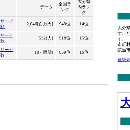
大分県
全国ラ
データ
内ラン
ンク
ク
食サービ
2,046[百万円]
949位
14位
金額
大分
す。
食サービ
532[人]
918位
15位
す。
者数
市町
食サービ
該当
107[箇所]
859位
16位
所数
豊後