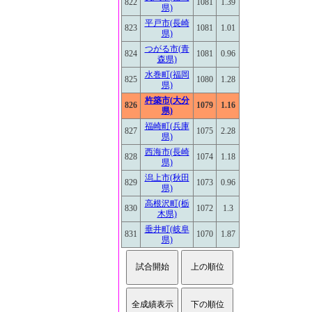
822
1081
1.39
県)
平戸市(長崎
823
1081
1.01
県)
つがる市(青
824
1081
0.96
森県)
水巻町(福岡
825
1080
1.28
県)
杵築市(大分
826
1079
1.16
県)
福崎町(兵庫
827
1075
2.28
県)
西海市(長崎
828
1074
1.18
県)
潟上市(秋田
829
1073
0.96
県)
高根沢町(栃
830
1072
1.3
木県)
垂井町(岐阜
831
1070
1.87
県)