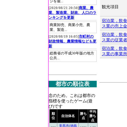
ジを最...
観光項目
[2020/08/21 20:50]
商業、農
業、製造業、財政、人口のラ
ンキングを更新
宿泊業，飲
商業卸売、商業小売、農
ス業の売上
業、製造...
宿泊業，飲
[2020/08/19 16:05]
市町村の
ス業の従業
財政情報、農業情報なども更
新
宿泊業，飲
総務省の平成30年版の地方
ス業の事業
公共...
都市の順位表
念のため。これは都市の
指標を使ったゲーム(遊
び)です
平均
順
勝ち
自治体名
勝ち
位
点
点
美馬市(徳島