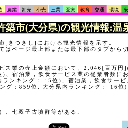
造
農業
卸売
小売
三業
医療
教育
交通
環境
 |杵築市(大分県)の観光情報:温泉
市[きつきし]における観光情報を示す。
てはページ最上部または最下部のタブから
ス業の売上金額において、2,046[百万円]
位)、宿泊業，飲食サービス業の従業者数におい
県内ランキング： 15位)、宿泊業，飲食サー
キング：859位, 大分県内ランキング： 16
）、七双子古墳群等がある。