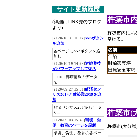
サイト更新履歴
杵築市内
(詳細はLINK先のブログ
より)
杵築市内にあ
[2020/10/31 11:12]
SNSボタン
挙げる。
を追加
名前
各ページにSNSボタンを追
加し...
宝塔
財前家宝塔
[2020/10/19 14:23]
対戦遊技
がパワーアップして復活
田原家五重塔
patmap都市情報のデータ
を...
[2020/09/27 15:08]
経済セン
サス2014と建築業2019を追
加
経済センサス2014のデータ
杵築市(
か...
[2020/09/03 15:43]
環境、労
働、教育のページを刷新
杵築市(大分
環境、労働、教育の各ペー