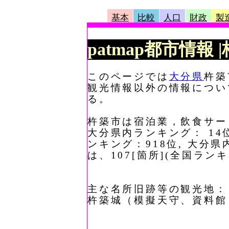
基本
比較
人口
財政
製
patmap都市情報
このページでは
大分県
杵築
観光情報以外の情報につい
る。
杵築市は宿泊業，飲食サービ
大分県内ランキング： 14
ンキング：918位, 大分
は、107[箇所](全国ラン
主な名所旧跡等の観光地：
杵築城（模擬天守、資料館