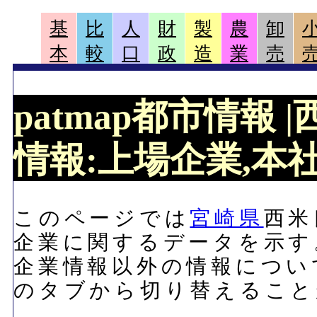
基
比
人
財
製
農
卸
本
較
口
政
造
業
売
patmap都市情報
情報:上場企業,本社,
このページでは
宮崎県
西米
企業に関するデータを示す
企業情報以外の情報につい
のタブから切り替えること