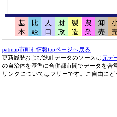
基
比
人
財
製
農
卸
本
較
口
政
造
業
売
patmap市町村情報topページへ戻る
更新履歴および統計データのソースは
元デ
の自治体を基準に合併都市間でデータを合
リンクについてはフリーです。ご自由にど